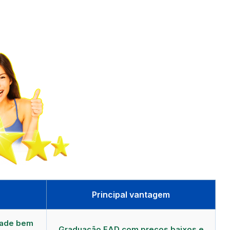
Principal vantagem
dade bem
Graduação EAD com preços baixos e