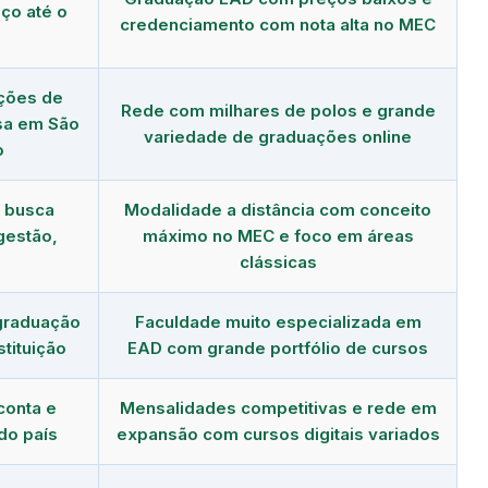
ço até o
credenciamento com nota alta no MEC
ções de
Rede com milhares de polos e grande
asa em São
variedade de graduações online
o
m busca
Modalidade a distância com conceito
gestão,
máximo no MEC e foco em áreas
clássicas
graduação
Faculdade muito especializada em
tituição
EAD com grande portfólio de cursos
conta e
Mensalidades competitivas e rede em
do país
expansão com cursos digitais variados