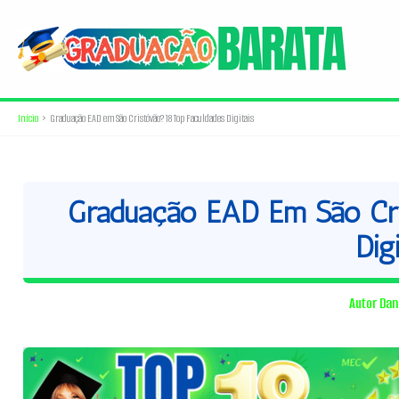
Ir
para
o
conteúdo
Início
Graduação EAD em São Cristóvão? 18 Top Faculdades Digitais
Graduação EAD Em São Cri
Digi
Autor
Dan