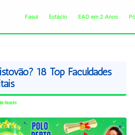
Fasul
Estácio
EAD em 2 Anos
Pó
stóvão? 18 Top Faculdades
tais
ilo Soares