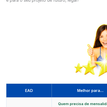
e para o seu projeto de futuro, legal?
EAD
Melhor para…
Quem precisa de mensali