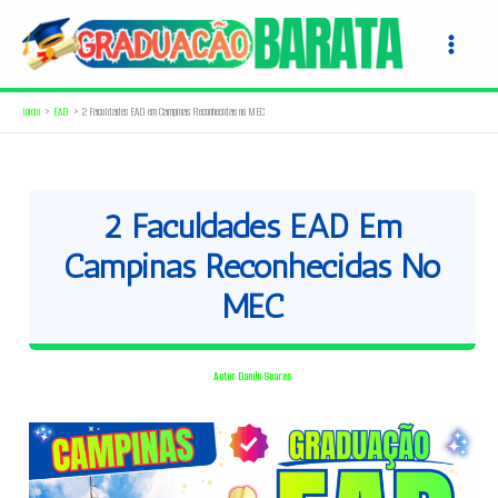
Ir
para
o
conteúdo
Início
EAD
2 Faculdades EAD em Campinas Reconhecidas no MEC
2 Faculdades EAD Em
Campinas Reconhecidas No
MEC
Autor
Danilo Soares