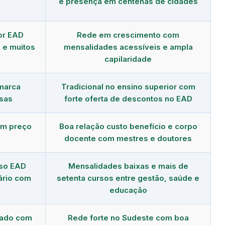
e presença em centenas de cidades
or EAD
Rede em crescimento com
 e muitos
mensalidades acessíveis e ampla
capilaridade
 marca
Tradicional no ensino superior com
sas
forte oferta de descontos no EAD
om preço
Boa relação custo benefício e corpo
docente com mestres e doutores
rso EAD
Mensalidades baixas e mais de
ário com
setenta cursos entre gestão, saúde e
educação
dado com
Rede forte no Sudeste com boa