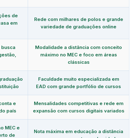
ções de
Rede com milhares de polos e grande
 casa em
variedade de graduações online
m busca
Modalidade a distância com conceito
gestão,
máximo no MEC e foco em áreas
clássicas
graduação
Faculdade muito especializada em
tituição
EAD com grande portfólio de cursos
conta e
Mensalidades competitivas e rede em
do país
expansão com cursos digitais variados
no MEC e
Nota máxima em educação a distância
erto de