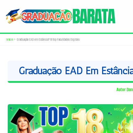
Ir
para
o
conteúdo
Início
Graduação EAD em Estância? 18 Top Faculdades Digitais
Graduação EAD Em Estância?
Autor
Dan