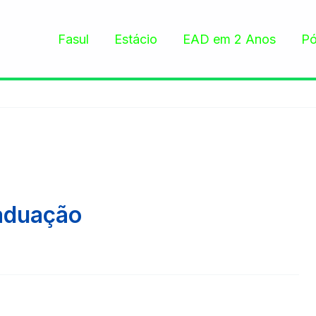
Fasul
Estácio
EAD em 2 Anos
Pó
aduação