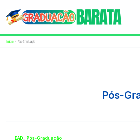
Ir
para
o
conteúdo
Início
Pós-Graduação
Pós-Gr
,
EAD
Pós-Graduação