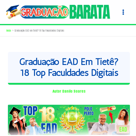
Ir
para
o
conteúdo
Início
Graduação EAD em Tietê? 18 Top Faculdades Digitais
Graduação EAD Em Tietê?
18 Top Faculdades Digitais
Autor
Danilo Soares