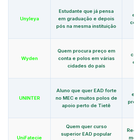
Estudante que já pensa
es
Unyleya
em graduação e depois
com 
pós na mesma instituição
Quem procura preço em
com
Wyden
conta e polos em várias
ex
cidades do país
Aluno que quer EAD forte
edu
UNINTER
no MEC e muitos polos de
pres
apoio perto de Tietê
Quem quer curso
Rede
superior EAD popular
UniFatecie
mens