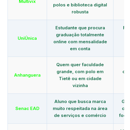
Multivix
polos e biblioteca digital
robusta
Estudante que procura
Fo
graduação totalmente
c
UniÚnica
online com mensalidade
at
em conta
Quem quer faculdade
R
grande, com polo em
con
Anhanguera
Tietê ou em cidade
gr
vizinha
Aluno que busca marca
Gra
Senac EAD
muito respeitada na área
com
de serviços e comércio
foco