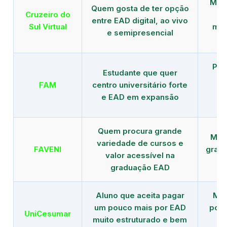
Mais
Quem gosta de ter opção
Cruzeiro do
entre EAD digital, ao vivo
Sul Virtual
mod
e semipresencial
Pla
Estudante que quer
en
FAM
centro universitário forte
e EAD em expansão
Quem procura grande
Mais
variedade de cursos e
FAVENI
grad
valor acessível na
graduação EAD
Aluno que aceita pagar
Mai
um pouco mais por EAD
polo
UniCesumar
muito estruturado e bem
em