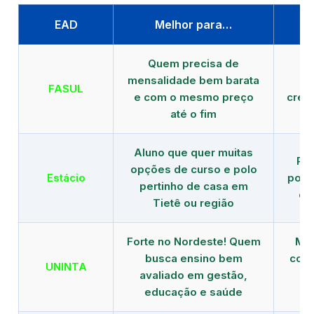
EAD
Melhor para…
P
Quem precisa de
G
mensalidade bem barata
FASUL
e com o mesmo preço
cred
até o fim
Aluno que quer muitas
Re
opções de curso e polo
Estácio
polo
pertinho de casa em
de
Tietê ou região
Forte no Nordeste! Quem
Mod
busca ensino bem
com 
UNINTA
avaliado em gestão,
ME
educação e saúde