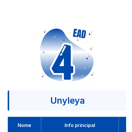
Unyleya
Nome
Info principal