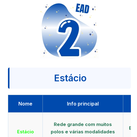
Estácio
Nome
Info principal
Qu
Rede grande com muitos
EAD
Estácio
polos e várias modalidades
d