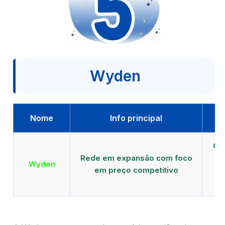
Wyden
Nome
Info principal
Qu
Rede em expansão com foco
EA
Wyden
em preço competitivo
c