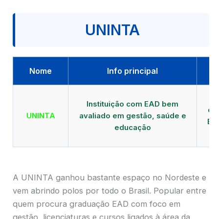
UNINTA
Nome
Info principal
P
Instituição com EAD bem
qu
UNINTA
avaliado em gestão, saúde e
EA
educação
A UNINTA ganhou bastante espaço no Nordeste e
vem abrindo polos por todo o Brasil. Popular entre
quem procura graduação EAD com foco em
gestão, licenciaturas e cursos ligados à área da