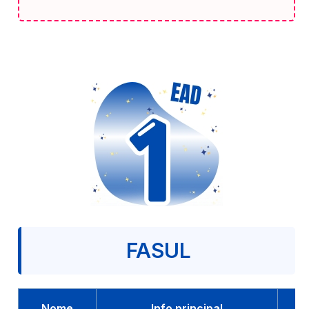
FASUL
Nome
Info principal