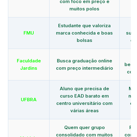
com foco em preço e
e 
muitos polos
Estudante que valoriza
Tr
FMU
marca conhecida e boas
supe
bolsas
de
B
Faculdade
Busca graduação online
benef
Jardins
com preço intermediário
com
Aluno que precisa de
Men
curso EAD barato em
mai
UFBRA
centro universitário com
en
várias áreas
Quem quer grupo
Red
consolidado com muitos
com b