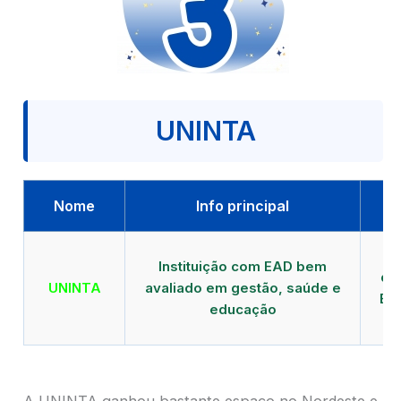
UNINTA
Nome
Info principal
P
Instituição com EAD bem
qu
UNINTA
avaliado em gestão, saúde e
EA
educação
A UNINTA ganhou bastante espaço no Nordeste e