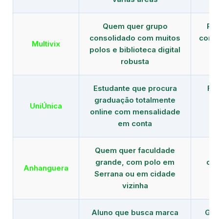
Quem quer grupo
Red
consolidado com muitos
com b
Multivix
polos e biblioteca digital
robusta
Estudante que procura
Fo
graduação totalmente
c
UniÚnica
online com mensalidade
at
em conta
Quem quer faculdade
R
grande, com polo em
con
Anhanguera
Serrana ou em cidade
gr
vizinha
Aluno que busca marca
Gra