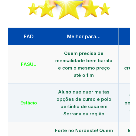
EAD
Melhor para…
P
Quem precisa de
G
mensalidade bem barata
FASUL
e com o mesmo preço
cred
até o fim
Aluno que quer muitas
Re
opções de curso e polo
Estácio
polo
pertinho de casa em
de
Serrana ou região
Forte no Nordeste! Quem
Mod