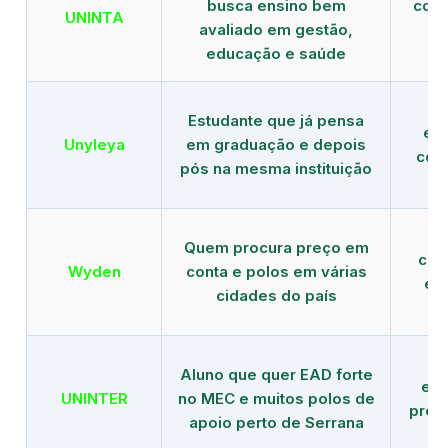
busca ensino bem
com 
UNINTA
avaliado em gestão,
ME
educação e saúde
Estudante que já pensa
es
Unyleya
em graduação e depois
com 
pós na mesma instituição
Quem procura preço em
com
Wyden
conta e polos em várias
ex
cidades do país
Aluno que quer EAD forte
edu
UNINTER
no MEC e muitos polos de
pres
apoio perto de Serrana