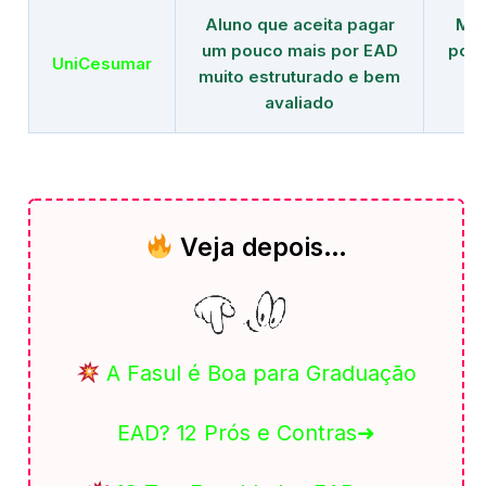
Aluno que aceita pagar
Mai
um pouco mais por EAD
polo
UniCesumar
muito estruturado e bem
em
avaliado
Veja depois…
A Fasul é Boa para Graduação
EAD? 12 Prós e Contras➜