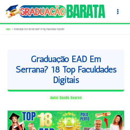
Ir
para
o
conteúdo
Início
Graduação EAD em Serrana? 18 Top Faculdades Digitais
Graduação EAD Em
Serrana? 18 Top Faculdades
Digitais
Autor
Danilo Soares