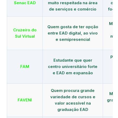
Senac EAD
muito respeitada na área
com
de serviços e comércio
foco
Mais
Quem gosta de ter opção
Cruzeiro do
entre EAD digital, ao vivo
Sul Virtual
mod
e semipresencial
Pla
Estudante que quer
en
FAM
centro universitário forte
e EAD em expansão
Quem procura grande
Mais
variedade de cursos e
FAVENI
grad
valor acessível na
graduação EAD