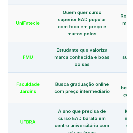
Quem quer curso
Rede
superior EAD popular
UniFatecie
mens
com foco em preço e
e 
muitos polos
Estudante que valoriza
Tr
FMU
marca conhecida e boas
supe
bolsas
de
B
Faculdade
Busca graduação online
benef
Jardins
com preço intermediário
com
Aluno que precisa de
Men
curso EAD barato em
mai
UFBRA
centro universitário com
en
várias áreas