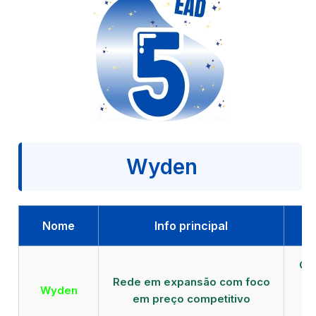
Wyden
Nome
Info principal
Qu
Rede em expansão com foco
EA
Wyden
em preço competitivo
c