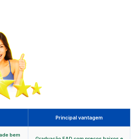
Principal vantagem
dade bem
Graduação EAD com preços baixos e