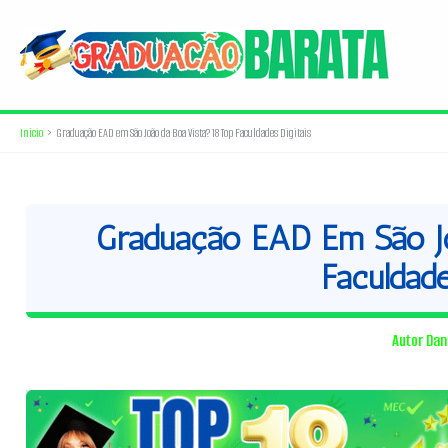
Ir
para
o
conteúdo
Início
Graduação EAD em São João da Boa Vista? 18 Top Faculdades Digitais
Graduação EAD Em São Jo
Faculdade
Autor
Dan