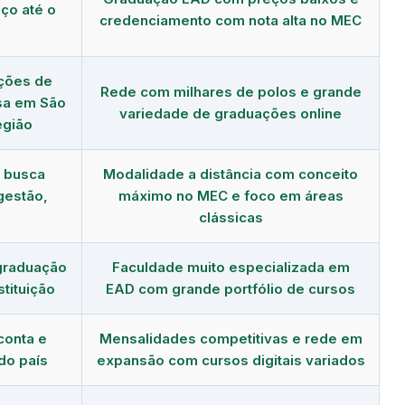
ço até o
credenciamento com nota alta no MEC
ções de
Rede com milhares de polos e grande
asa em São
variedade de graduações online
egião
m busca
Modalidade a distância com conceito
gestão,
máximo no MEC e foco em áreas
clássicas
graduação
Faculdade muito especializada em
tituição
EAD com grande portfólio de cursos
conta e
Mensalidades competitivas e rede em
do país
expansão com cursos digitais variados