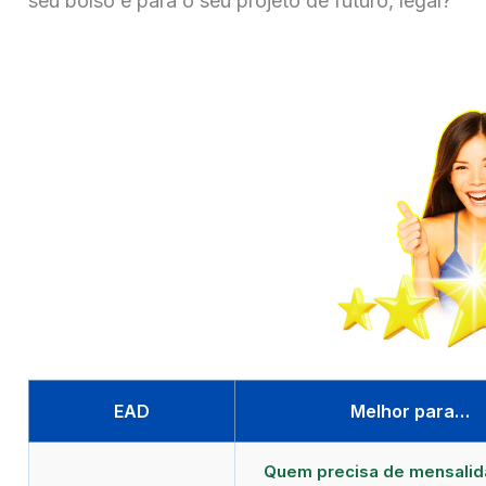
seu bolso e para o seu projeto de futuro, legal?
EAD
Melhor para…
Quem precisa de mensali