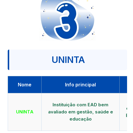
UNINTA
Nome
Info principal
P
Instituição com EAD bem
qu
UNINTA
avaliado em gestão, saúde e
EA
educação