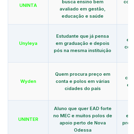
busca ensino bem
com 
UNINTA
avaliado em gestão,
ME
educação e saúde
Estudante que já pensa
es
Unyleya
em graduação e depois
com 
pós na mesma instituição
Quem procura preço em
com
Wyden
conta e polos em várias
ex
cidades do país
Aluno que quer EAD forte
no MEC e muitos polos de
edu
UNINTER
apoio perto de Nova
pres
Odessa