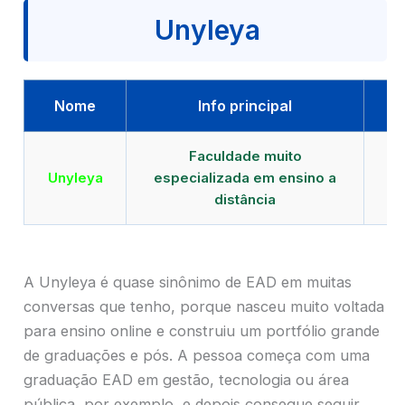
Unyleya
Nome
Info principal
Faculdade muito
Qu
Unyleya
especializada em ensino a
E
distância
A Unyleya é quase sinônimo de EAD em muitas
conversas que tenho, porque nasceu muito voltada
para ensino online e construiu um portfólio grande
de graduações e pós. A pessoa começa com uma
graduação EAD em gestão, tecnologia ou área
pública, por exemplo, e depois consegue seguir