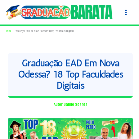
Ir
para
o
conteúdo
Início
Graduação EAD em Nova Odessa? 18 Top Faculdades Digitais
Graduação EAD Em Nova
Odessa? 18 Top Faculdades
Digitais
Autor
Danilo Soares