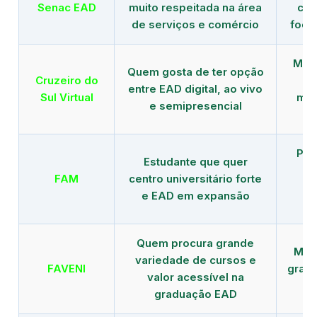
Senac EAD
muito respeitada na área
com
de serviços e comércio
foco
Mais
Quem gosta de ter opção
Cruzeiro do
entre EAD digital, ao vivo
Sul Virtual
mod
e semipresencial
Pla
Estudante que quer
en
FAM
centro universitário forte
e EAD em expansão
Quem procura grande
Mais
variedade de cursos e
FAVENI
grad
valor acessível na
graduação EAD