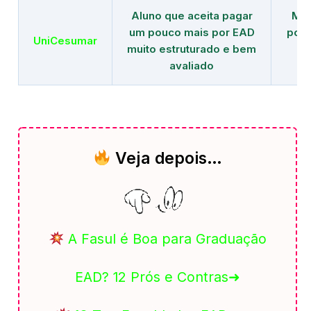
Aluno que aceita pagar
Mai
um pouco mais por EAD
polo
UniCesumar
muito estruturado e bem
em
avaliado
Veja depois…
A Fasul é Boa para Graduação
EAD? 12 Prós e Contras➜