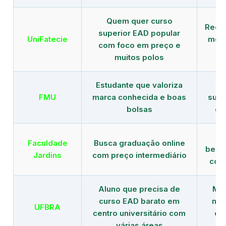
Quem quer curso
Rede
superior EAD popular
UniFatecie
mens
com foco em preço e
e 
muitos polos
Estudante que valoriza
Tr
FMU
marca conhecida e boas
supe
bolsas
de
B
Faculdade
Busca graduação online
benef
Jardins
com preço intermediário
com
Aluno que precisa de
Men
curso EAD barato em
mai
UFBRA
centro universitário com
en
várias áreas