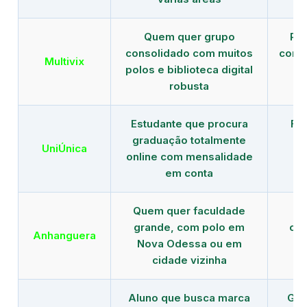
Quem quer grupo
Red
consolidado com muitos
com b
Multivix
polos e biblioteca digital
robusta
Estudante que procura
Fo
graduação totalmente
c
UniÚnica
online com mensalidade
at
em conta
Quem quer faculdade
R
grande, com polo em
con
Anhanguera
Nova Odessa ou em
gr
cidade vizinha
Aluno que busca marca
Gra