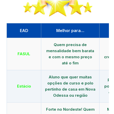
EAD
Melhor para…
P
Quem precisa de
G
mensalidade bem barata
FASUL
e com o mesmo preço
cred
até o fim
Aluno que quer muitas
Re
opções de curso e polo
Estácio
polo
pertinho de casa em Nova
de
Odessa ou região
Forte no Nordeste! Quem
Mod