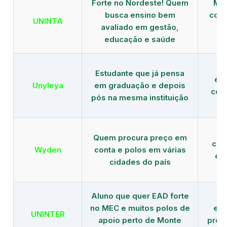
Forte no Nordeste! Quem
Mod
busca ensino bem
com 
UNINTA
avaliado em gestão,
ME
educação e saúde
Estudante que já pensa
es
Unyleya
em graduação e depois
com 
pós na mesma instituição
Quem procura preço em
com
Wyden
conta e polos em várias
ex
cidades do país
Aluno que quer EAD forte
no MEC e muitos polos de
edu
UNINTER
apoio perto de Monte
pres