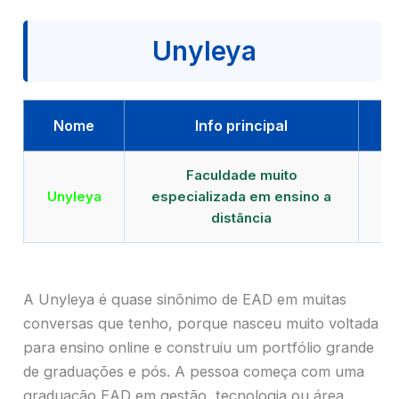
Unyleya
Nome
Info principal
Faculdade muito
Qu
Unyleya
especializada em ensino a
E
distância
A Unyleya é quase sinônimo de EAD em muitas
conversas que tenho, porque nasceu muito voltada
para ensino online e construiu um portfólio grande
de graduações e pós. A pessoa começa com uma
graduação EAD em gestão, tecnologia ou área