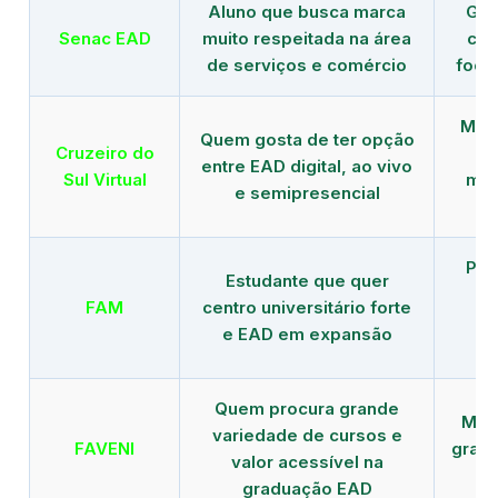
Aluno que busca marca
Gra
Senac EAD
muito respeitada na área
com
de serviços e comércio
foco
Mais
Quem gosta de ter opção
Cruzeiro do
entre EAD digital, ao vivo
Sul Virtual
mod
e semipresencial
Pla
Estudante que quer
en
FAM
centro universitário forte
e EAD em expansão
Quem procura grande
Mais
variedade de cursos e
FAVENI
grad
valor acessível na
graduação EAD