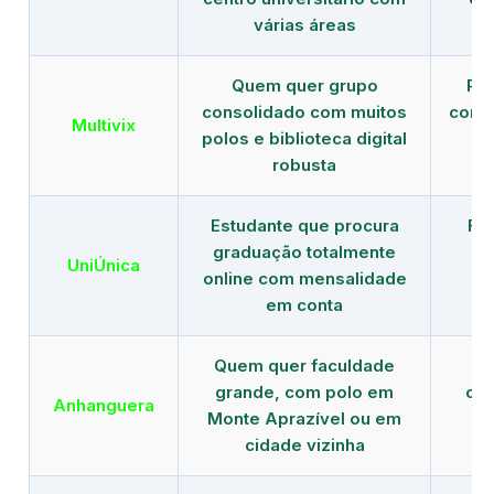
várias áreas
Quem quer grupo
Red
consolidado com muitos
com b
Multivix
polos e biblioteca digital
robusta
Estudante que procura
Fo
graduação totalmente
c
UniÚnica
online com mensalidade
at
em conta
Quem quer faculdade
R
grande, com polo em
con
Anhanguera
Monte Aprazível ou em
gr
cidade vizinha