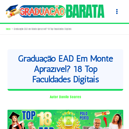
Ir
para
o
conteúdo
Início
Graduação EAD em Monte Aprazível? 18 Top Faculdades Digitais
Graduação EAD Em Monte
Aprazível? 18 Top
Faculdades Digitais
Autor
Danilo Soares