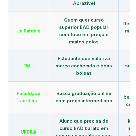
Aprazível
Quem quer curso
Rede
superior EAD popular
UniFatecie
mens
com foco em preço e
e 
muitos polos
Estudante que valoriza
Tr
FMU
marca conhecida e boas
supe
bolsas
de
B
Faculdade
Busca graduação online
benef
Jardins
com preço intermediário
com
Aluno que precisa de
Men
curso EAD barato em
mai
UFBRA
centro universitário com
en