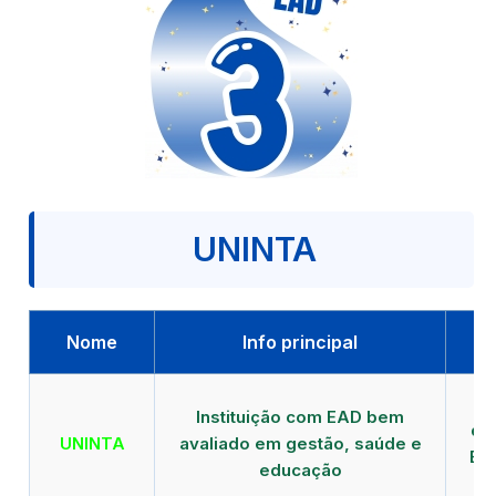
UNINTA
Nome
Info principal
P
Instituição com EAD bem
qu
UNINTA
avaliado em gestão, saúde e
EA
educação