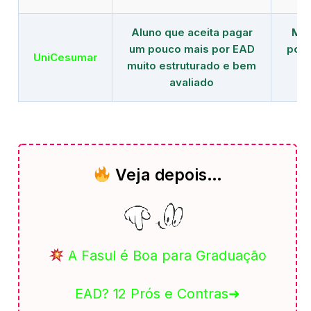
Aluno que aceita pagar
Mai
um pouco mais por EAD
polo
UniCesumar
muito estruturado e bem
em
avaliado
Veja depois…
A Fasul é Boa para Graduação
EAD? 12 Prós e Contras➜