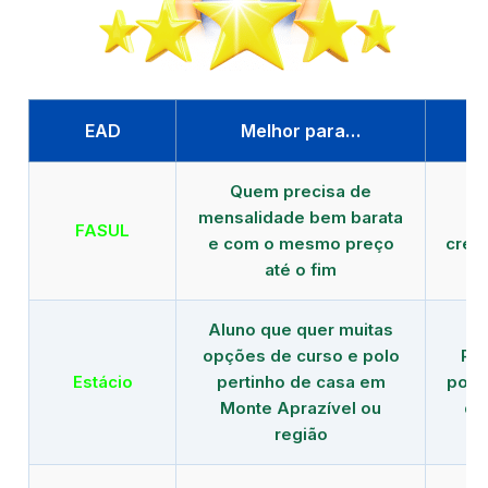
EAD
Melhor para…
P
Quem precisa de
G
mensalidade bem barata
FASUL
e com o mesmo preço
cred
até o fim
Aluno que quer muitas
opções de curso e polo
Re
Estácio
pertinho de casa em
polo
Monte Aprazível ou
de
região