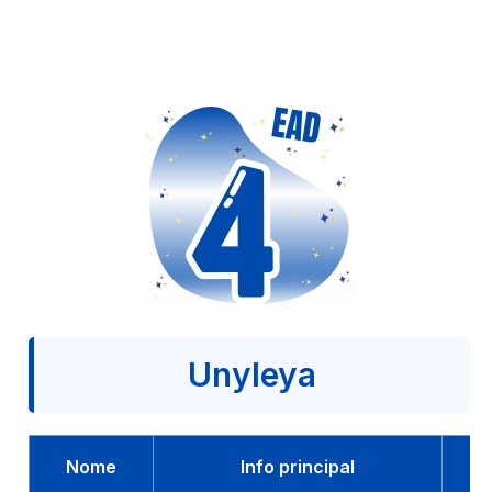
Unyleya
Nome
Info principal