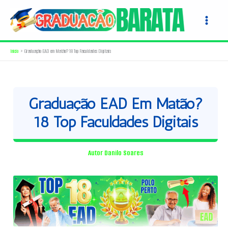
Ir
para
o
conteúdo
Início
Graduação EAD em Matão? 18 Top Faculdades Digitais
Graduação EAD Em Matão?
18 Top Faculdades Digitais
Autor
Danilo Soares