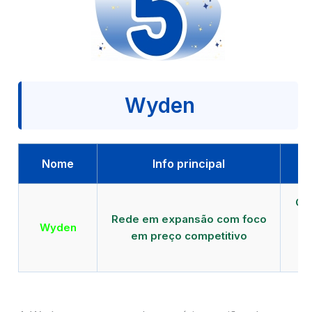
Wyden
Nome
Info principal
Qu
Rede em expansão com foco
EA
Wyden
em preço competitivo
c