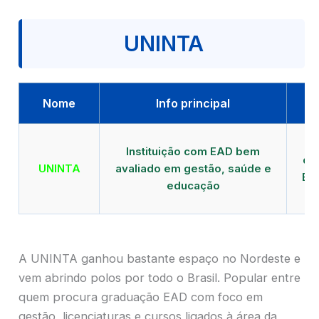
UNINTA
Nome
Info principal
P
Instituição com EAD bem
qu
UNINTA
avaliado em gestão, saúde e
EA
educação
A UNINTA ganhou bastante espaço no Nordeste e
vem abrindo polos por todo o Brasil. Popular entre
quem procura graduação EAD com foco em
gestão, licenciaturas e cursos ligados à área da