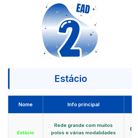
Estácio
Nome
Info principal
Qu
Rede grande com muitos
EAD
Estácio
polos e várias modalidades
d