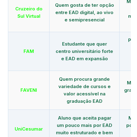
Mais
Quem gosta de ter opção
Cruzeiro do
entre EAD digital, ao vivo
Sul Virtual
mod
e semipresencial
Pla
Estudante que quer
en
FAM
centro universitário forte
e EAD em expansão
Quem procura grande
Mais
variedade de cursos e
FAVENI
grad
valor acessível na
graduação EAD
Aluno que aceita pagar
Mai
um pouco mais por EAD
polo
UniCesumar
muito estruturado e bem
em