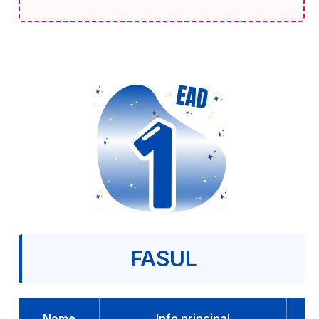
FASUL
Nome
Info principal