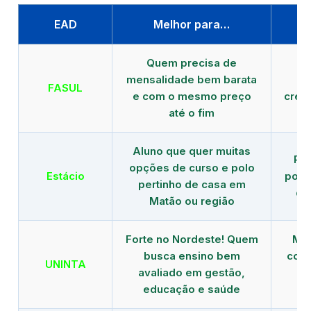
EAD
Melhor para…
P
Quem precisa de
G
mensalidade bem barata
FASUL
e com o mesmo preço
cred
até o fim
Aluno que quer muitas
Re
opções de curso e polo
Estácio
polo
pertinho de casa em
de
Matão ou região
Forte no Nordeste! Quem
Mod
busca ensino bem
com 
UNINTA
avaliado em gestão,
ME
educação e saúde