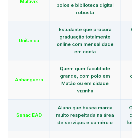
Multivix
polos e biblioteca digital
robusta
Estudante que procura
Fo
graduação totalmente
c
UniÚnica
online com mensalidade
at
em conta
Quem quer faculdade
R
grande, com polo em
con
Anhanguera
Matão ou em cidade
gr
vizinha
Aluno que busca marca
Gra
Senac EAD
muito respeitada na área
com
de serviços e comércio
foco