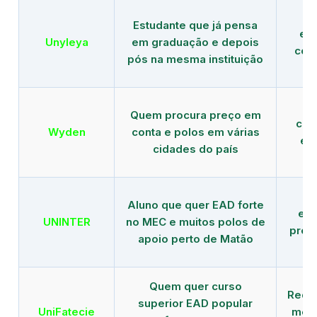
Estudante que já pensa
es
Unyleya
em graduação e depois
com 
pós na mesma instituição
Quem procura preço em
com
Wyden
conta e polos em várias
ex
cidades do país
Aluno que quer EAD forte
edu
UNINTER
no MEC e muitos polos de
pres
apoio perto de Matão
Quem quer curso
Rede
superior EAD popular
UniFatecie
mens