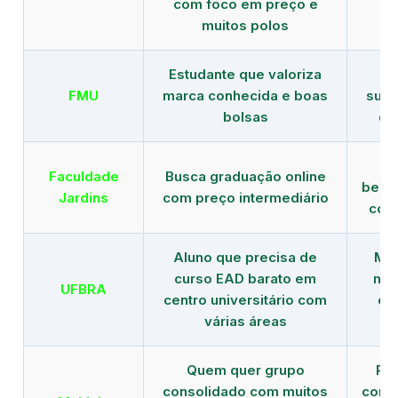
com foco em preço e
e 
muitos polos
Estudante que valoriza
Tr
FMU
marca conhecida e boas
supe
bolsas
de
B
Faculdade
Busca graduação online
benef
Jardins
com preço intermediário
com
Aluno que precisa de
Men
curso EAD barato em
mai
UFBRA
centro universitário com
en
várias áreas
Quem quer grupo
Red
consolidado com muitos
com b