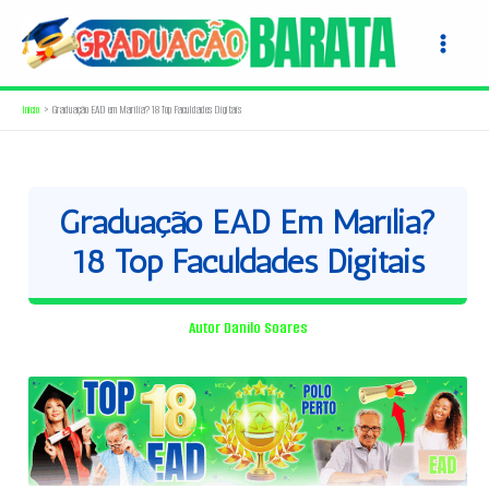
Ir
para
o
conteúdo
Início
Graduação EAD em Marília? 18 Top Faculdades Digitais
Graduação EAD Em Marília?
18 Top Faculdades Digitais
Autor
Danilo Soares