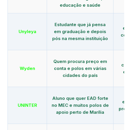
educação e saúde
Estudante que já pensa
es
Unyleya
em graduação e depois
com 
pós na mesma instituição
Quem procura preço em
com
Wyden
conta e polos em várias
ex
cidades do país
Aluno que quer EAD forte
edu
UNINTER
no MEC e muitos polos de
pres
apoio perto de Marília