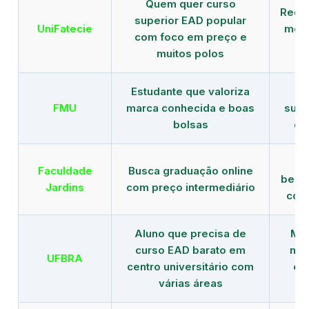
Quem quer curso
Rede
superior EAD popular
UniFatecie
mens
com foco em preço e
e 
muitos polos
Estudante que valoriza
Tr
FMU
marca conhecida e boas
supe
bolsas
de
B
Faculdade
Busca graduação online
benef
Jardins
com preço intermediário
com
Aluno que precisa de
Men
curso EAD barato em
mai
UFBRA
centro universitário com
en
várias áreas