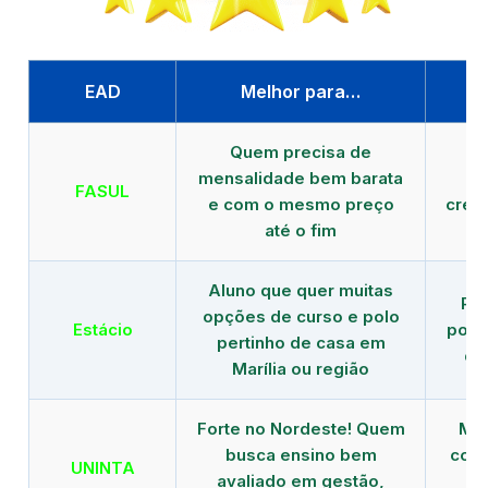
EAD
Melhor para…
P
Quem precisa de
G
mensalidade bem barata
FASUL
e com o mesmo preço
cred
até o fim
Aluno que quer muitas
Re
opções de curso e polo
Estácio
polo
pertinho de casa em
de
Marília ou região
Forte no Nordeste! Quem
Mod
busca ensino bem
com 
UNINTA
avaliado em gestão,
ME