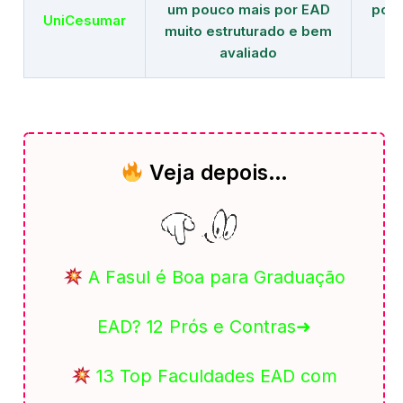
um pouco mais por EAD
polo
UniCesumar
muito estruturado e bem
em
avaliado
Veja depois…
A Fasul é Boa para Graduação
EAD? 12 Prós e Contras➜
13 Top Faculdades EAD com