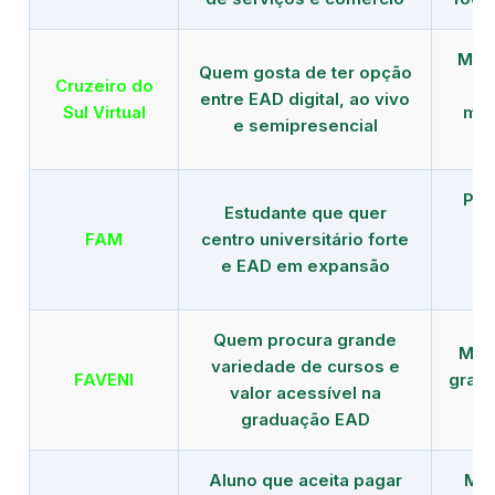
Mais
Quem gosta de ter opção
Cruzeiro do
entre EAD digital, ao vivo
Sul Virtual
mod
e semipresencial
Pla
Estudante que quer
en
FAM
centro universitário forte
e EAD em expansão
Quem procura grande
Mais
variedade de cursos e
FAVENI
grad
valor acessível na
graduação EAD
Aluno que aceita pagar
Mai