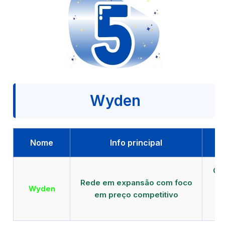
Wyden
Nome
Info principal
Qu
Rede em expansão com foco
EA
Wyden
em preço competitivo
c