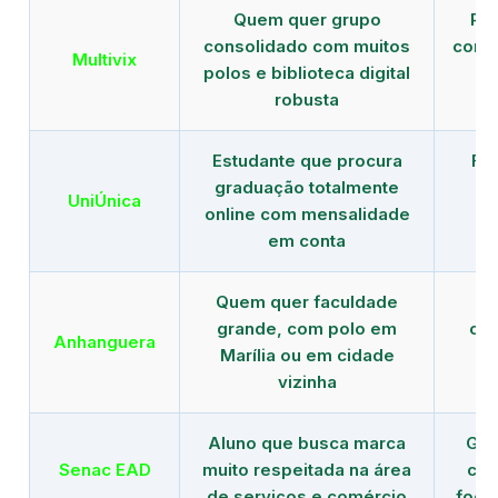
Quem quer grupo
Red
consolidado com muitos
com b
Multivix
polos e biblioteca digital
robusta
Estudante que procura
Fo
graduação totalmente
c
UniÚnica
online com mensalidade
at
em conta
Quem quer faculdade
R
grande, com polo em
con
Anhanguera
Marília ou em cidade
gr
vizinha
Aluno que busca marca
Gra
Senac EAD
muito respeitada na área
com
de serviços e comércio
foco