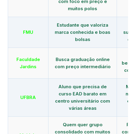
com foco em preço e
e 
muitos polos
Estudante que valoriza
Tr
FMU
marca conhecida e boas
supe
bolsas
de
B
Faculdade
Busca graduação online
benef
Jardins
com preço intermediário
com
Aluno que precisa de
Men
curso EAD barato em
mai
UFBRA
centro universitário com
en
várias áreas
Quem quer grupo
Red
consolidado com muitos
com b