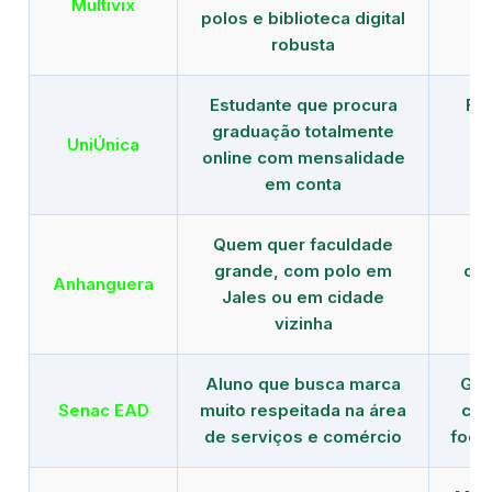
Multivix
polos e biblioteca digital
robusta
Estudante que procura
Fo
graduação totalmente
c
UniÚnica
online com mensalidade
at
em conta
Quem quer faculdade
R
grande, com polo em
con
Anhanguera
Jales ou em cidade
gr
vizinha
Aluno que busca marca
Gra
Senac EAD
muito respeitada na área
com
de serviços e comércio
foco