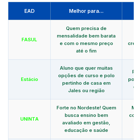
EAD
Melhor para…
P
Quem precisa de
G
mensalidade bem barata
FASUL
e com o mesmo preço
cred
até o fim
Aluno que quer muitas
Re
opções de curso e polo
Estácio
polo
pertinho de casa em
de
Jales ou região
Forte no Nordeste! Quem
Mod
busca ensino bem
com 
UNINTA
avaliado em gestão,
ME
educação e saúde