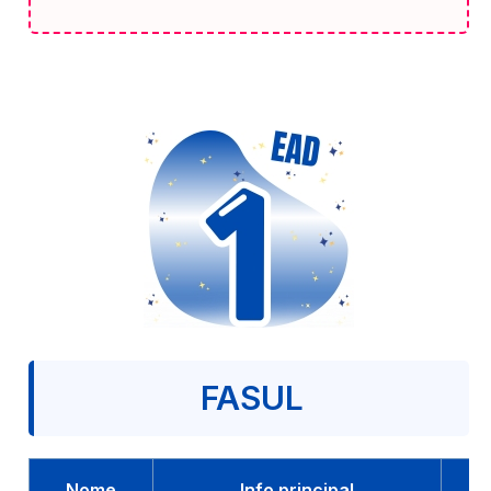
FASUL
Nome
Info principal