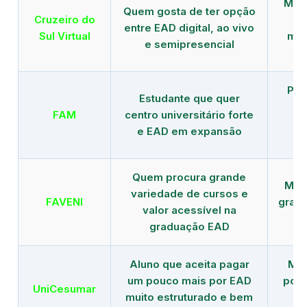
Mais
Quem gosta de ter opção
Cruzeiro do
entre EAD digital, ao vivo
Sul Virtual
mod
e semipresencial
Pla
Estudante que quer
en
FAM
centro universitário forte
e EAD em expansão
Quem procura grande
Mais
variedade de cursos e
FAVENI
grad
valor acessível na
graduação EAD
Aluno que aceita pagar
Mai
um pouco mais por EAD
polo
UniCesumar
muito estruturado e bem
em