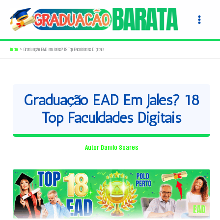
Ir
para
o
conteúdo
Início
Graduação EAD em Jales? 18 Top Faculdades Digitais
Graduação EAD Em Jales? 18
Top Faculdades Digitais
Autor
Danilo Soares