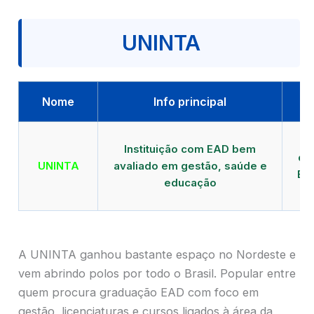
UNINTA
Nome
Info principal
P
Instituição com EAD bem
qu
UNINTA
avaliado em gestão, saúde e
EA
educação
A UNINTA ganhou bastante espaço no Nordeste e
vem abrindo polos por todo o Brasil. Popular entre
quem procura graduação EAD com foco em
gestão, licenciaturas e cursos ligados à área da