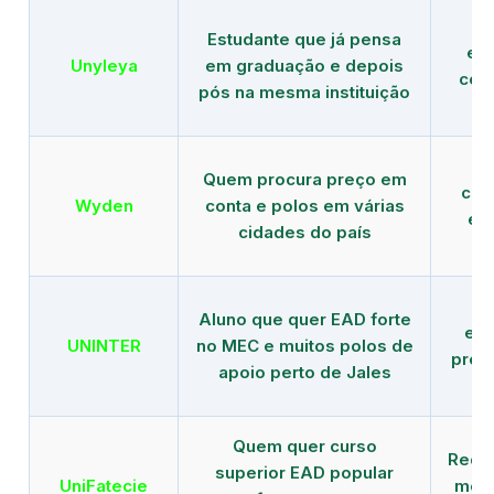
Estudante que já pensa
es
Unyleya
em graduação e depois
com 
pós na mesma instituição
Quem procura preço em
com
Wyden
conta e polos em várias
ex
cidades do país
Aluno que quer EAD forte
edu
UNINTER
no MEC e muitos polos de
pres
apoio perto de Jales
Quem quer curso
Rede
superior EAD popular
UniFatecie
mens