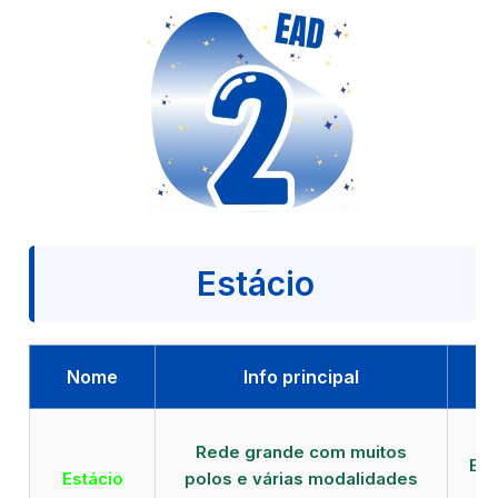
Estácio
Nome
Info principal
Qu
Rede grande com muitos
EAD
Estácio
polos e várias modalidades
d