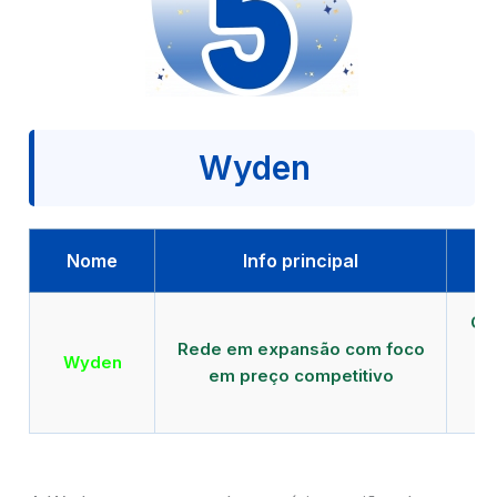
Wyden
Nome
Info principal
Qu
Rede em expansão com foco
EA
Wyden
em preço competitivo
c