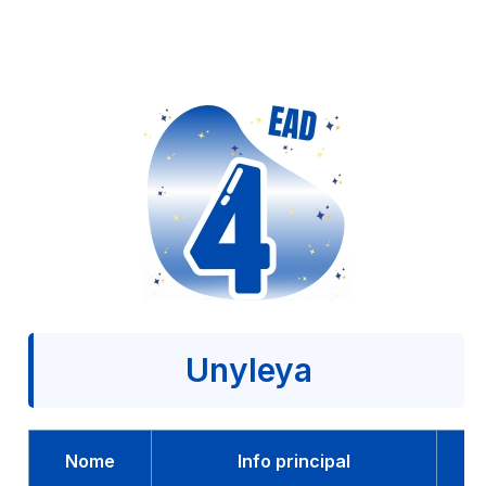
Unyleya
Nome
Info principal