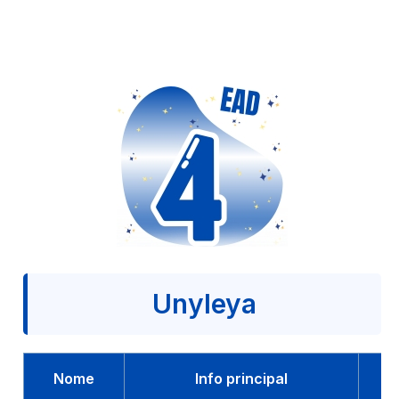
Unyleya
Nome
Info principal