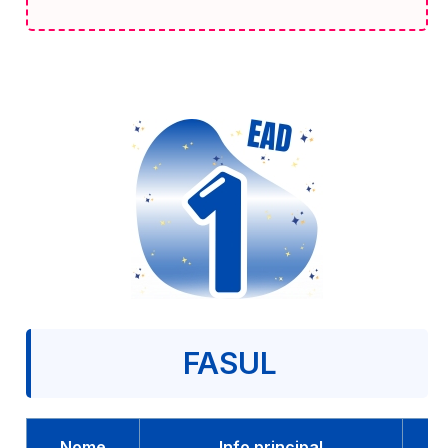
FASUL
Nome
Info principal