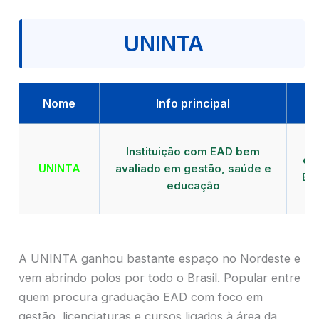
UNINTA
Nome
Info principal
P
Instituição com EAD bem
qu
UNINTA
avaliado em gestão, saúde e
EA
educação
A UNINTA ganhou bastante espaço no Nordeste e
vem abrindo polos por todo o Brasil. Popular entre
quem procura graduação EAD com foco em
gestão, licenciaturas e cursos ligados à área da