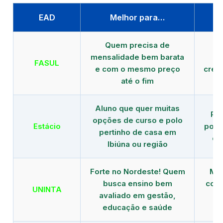
EAD
Melhor para…
P
Quem precisa de
G
mensalidade bem barata
FASUL
e com o mesmo preço
cred
até o fim
Aluno que quer muitas
Re
opções de curso e polo
Estácio
polo
pertinho de casa em
de
Ibiúna ou região
Forte no Nordeste! Quem
Mod
busca ensino bem
com 
UNINTA
avaliado em gestão,
ME
educação e saúde