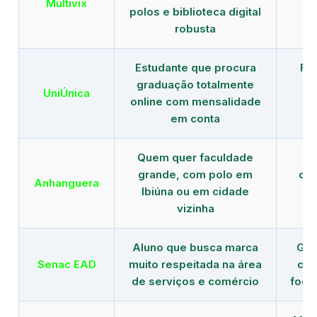
Multivix
polos e biblioteca digital
robusta
Estudante que procura
Fo
graduação totalmente
c
UniÚnica
online com mensalidade
at
em conta
Quem quer faculdade
R
grande, com polo em
con
Anhanguera
Ibiúna ou em cidade
gr
vizinha
Aluno que busca marca
Gra
Senac EAD
muito respeitada na área
com
de serviços e comércio
foco