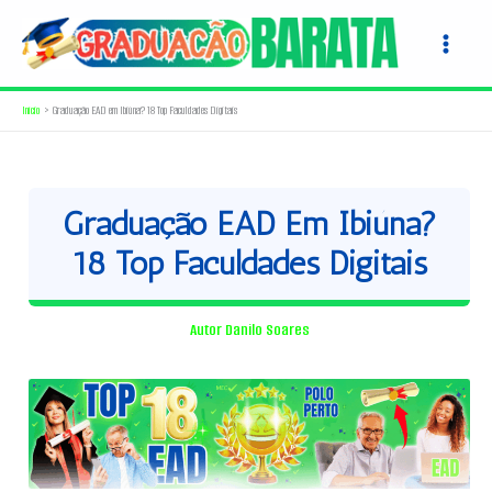
Ir
para
o
conteúdo
Início
Graduação EAD em Ibiúna? 18 Top Faculdades Digitais
Graduação EAD Em Ibiúna?
18 Top Faculdades Digitais
Autor
Danilo Soares