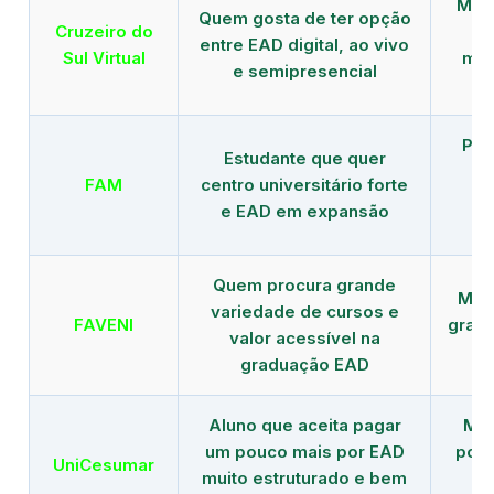
Mais
Quem gosta de ter opção
Cruzeiro do
entre EAD digital, ao vivo
Sul Virtual
mod
e semipresencial
Pla
Estudante que quer
en
FAM
centro universitário forte
e EAD em expansão
Quem procura grande
Mais
variedade de cursos e
FAVENI
grad
valor acessível na
graduação EAD
Aluno que aceita pagar
Mai
um pouco mais por EAD
polo
UniCesumar
muito estruturado e bem
em