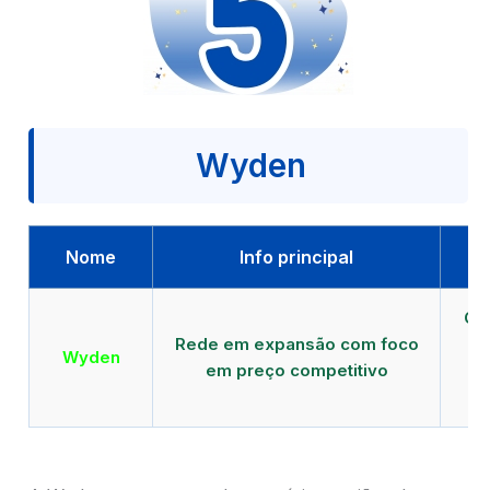
Wyden
Nome
Info principal
Qu
Rede em expansão com foco
EA
Wyden
em preço competitivo
c