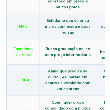
com foco em preço e
e 
muitos polos
Estudante que valoriza
Tr
FMU
marca conhecida e boas
supe
bolsas
de
B
Faculdade
Busca graduação online
benef
Jardins
com preço intermediário
com
Aluno que precisa de
Men
curso EAD barato em
mai
UFBRA
centro universitário com
en
várias áreas
Quem quer grupo
Red
consolidado com muitos
com b