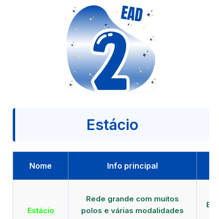
Estácio
Nome
Info principal
Qu
Rede grande com muitos
EAD
Estácio
polos e várias modalidades
d