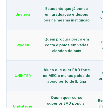
Estudante que já pensa
es
Unyleya
em graduação e depois
com 
pós na mesma instituição
Quem procura preço em
com
Wyden
conta e polos em várias
ex
cidades do país
Aluno que quer EAD forte
edu
UNINTER
no MEC e muitos polos de
pres
apoio perto de Ibiúna
Quem quer curso
Rede
superior EAD popular
UniFatecie
mens