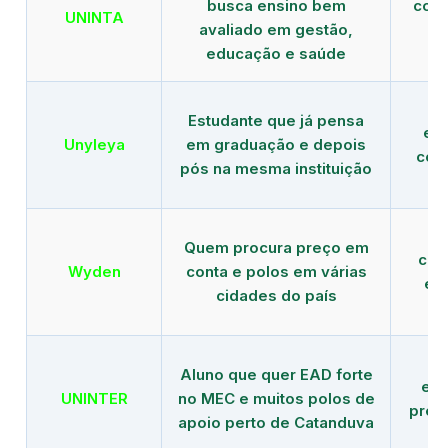
busca ensino bem
com 
UNINTA
avaliado em gestão,
ME
educação e saúde
Estudante que já pensa
es
Unyleya
em graduação e depois
com 
pós na mesma instituição
Quem procura preço em
com
Wyden
conta e polos em várias
ex
cidades do país
Aluno que quer EAD forte
edu
UNINTER
no MEC e muitos polos de
pres
apoio perto de Catanduva