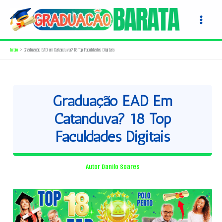
Ir
para
o
conteúdo
Início
Graduação EAD em Catanduva? 18 Top Faculdades Digitais
Graduação EAD Em
Catanduva? 18 Top
Faculdades Digitais
Autor
Danilo Soares