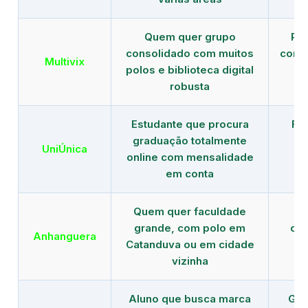
Quem quer grupo
Red
consolidado com muitos
com b
Multivix
polos e biblioteca digital
robusta
Estudante que procura
Fo
graduação totalmente
c
UniÚnica
online com mensalidade
at
em conta
Quem quer faculdade
R
grande, com polo em
con
Anhanguera
Catanduva ou em cidade
gr
vizinha
Aluno que busca marca
Gra