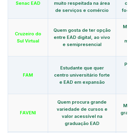
Senac EAD
muito respeitada na área
com
de serviços e comércio
foco
Mais
Quem gosta de ter opção
Cruzeiro do
entre EAD digital, ao vivo
Sul Virtual
mod
e semipresencial
Pla
Estudante que quer
en
FAM
centro universitário forte
e EAD em expansão
Quem procura grande
Mais
variedade de cursos e
FAVENI
grad
valor acessível na
graduação EAD