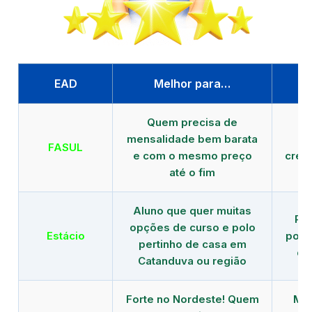
EAD
Melhor para…
P
Quem precisa de
G
mensalidade bem barata
FASUL
e com o mesmo preço
cred
até o fim
Aluno que quer muitas
Re
opções de curso e polo
Estácio
polo
pertinho de casa em
de
Catanduva ou região
Forte no Nordeste! Quem
Mod