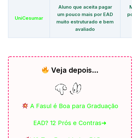
Aluno que aceita pagar
Mai
um pouco mais por EAD
polo
UniCesumar
muito estruturado e bem
em
avaliado
Veja depois…
A Fasul é Boa para Graduação
EAD? 12 Prós e Contras➜