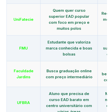
Quem quer curso
Rede
superior EAD popular
UniFatecie
mens
com foco em preço e
e 
muitos polos
Estudante que valoriza
Tr
FMU
marca conhecida e boas
supe
bolsas
de
B
Faculdade
Busca graduação online
benef
Jardins
com preço intermediário
com
Aluno que precisa de
Men
curso EAD barato em
mai
UFBRA
centro universitário com
en
várias áreas