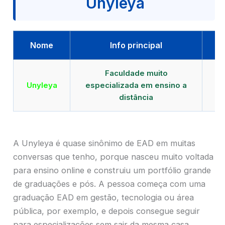
Unyleya
Nome
Info principal
Faculdade muito
Qu
Unyleya
especializada em ensino a
E
distância
A Unyleya é quase sinônimo de EAD em muitas
conversas que tenho, porque nasceu muito voltada
para ensino online e construiu um portfólio grande
de graduações e pós. A pessoa começa com uma
graduação EAD em gestão, tecnologia ou área
pública, por exemplo, e depois consegue seguir
para especializações sem sair da mesma casa.