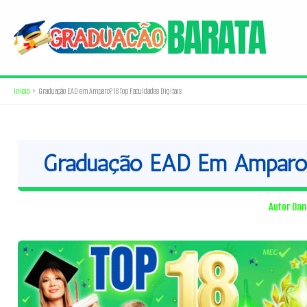
Ir
para
o
conteúdo
Início
Graduação EAD em Amparo? 18 Top Faculdades Digitais
Graduação EAD Em Amparo? 
Autor
Dan