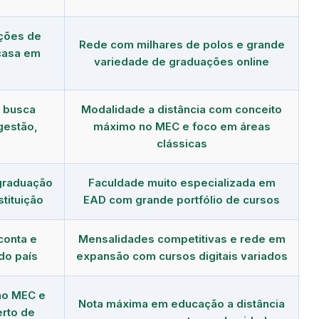
ções de
Rede com milhares de polos e grande
 casa em
variedade de graduações online
m busca
Modalidade a distância com conceito
gestão,
máximo no MEC e foco em áreas
clássicas
graduação
Faculdade muito especializada em
tituição
EAD com grande portfólio de cursos
conta e
Mensalidades competitivas e rede em
do país
expansão com cursos digitais variados
no MEC e
Nota máxima em educação a distância
erto de