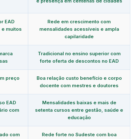
e presença em centenas de cidades
or EAD
Rede em crescimento com
 e muitos
mensalidades acessíveis e ampla
capilaridade
 marca
Tradicional no ensino superior com
sas
forte oferta de descontos no EAD
om preço
Boa relação custo benefício e corpo
docente com mestres e doutores
rso EAD
Mensalidades baixas e mais de
ário com
setenta cursos entre gestão, saúde e
educação
dado com
Rede forte no Sudeste com boa