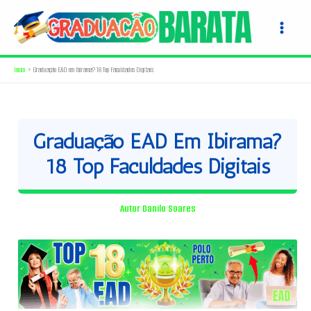
Ir
para
o
conteúdo
Início
Graduação EAD em Ibirama? 18 Top Faculdades Digitais
Graduação EAD Em Ibirama?
18 Top Faculdades Digitais
Autor
Danilo Soares