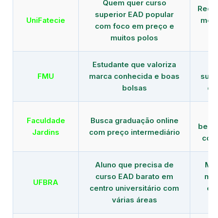
Quem quer curso
Rede
superior EAD popular
UniFatecie
mens
com foco em preço e
e 
muitos polos
Estudante que valoriza
Tr
FMU
marca conhecida e boas
supe
bolsas
de
B
Faculdade
Busca graduação online
benef
Jardins
com preço intermediário
com
Aluno que precisa de
Men
curso EAD barato em
mai
UFBRA
centro universitário com
en
várias áreas