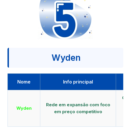
Wyden
Nome
Info principal
Qu
Rede em expansão com foco
EA
Wyden
em preço competitivo
c