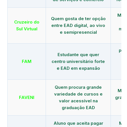
Mais
Quem gosta de ter opção
Cruzeiro do
entre EAD digital, ao vivo
Sul Virtual
mod
e semipresencial
Pla
Estudante que quer
en
FAM
centro universitário forte
e EAD em expansão
Quem procura grande
Mais
variedade de cursos e
FAVENI
grad
valor acessível na
graduação EAD
Aluno que aceita pagar
Mai