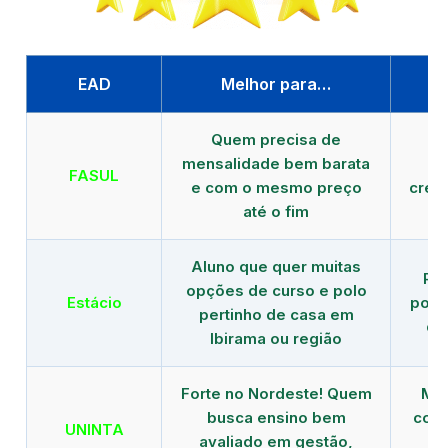
EAD
Melhor para…
P
Quem precisa de
G
mensalidade bem barata
FASUL
e com o mesmo preço
cred
até o fim
Aluno que quer muitas
Re
opções de curso e polo
Estácio
polo
pertinho de casa em
de
Ibirama ou região
Forte no Nordeste! Quem
Mod
busca ensino bem
com 
UNINTA
avaliado em gestão,
ME