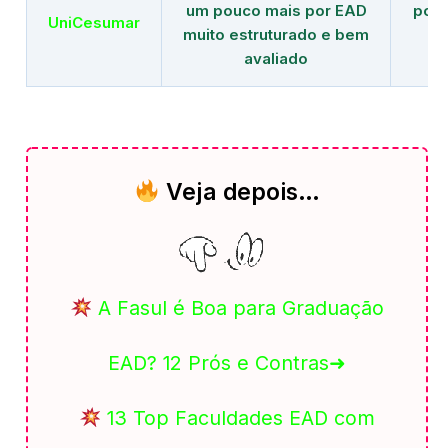
um pouco mais por EAD
polo
UniCesumar
muito estruturado e bem
em
avaliado
Veja depois…
A Fasul é Boa para Graduação
EAD? 12 Prós e Contras➜
13 Top Faculdades EAD com