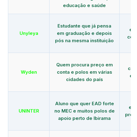
educação e saúde
Estudante que já pensa
es
Unyleya
em graduação e depois
com 
pós na mesma instituição
Quem procura preço em
com
Wyden
conta e polos em várias
ex
cidades do país
Aluno que quer EAD forte
edu
UNINTER
no MEC e muitos polos de
pres
apoio perto de Ibirama