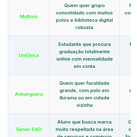
Quem quer grupo
Red
consolidado com muitos
com b
Multivix
polos e biblioteca digital
robusta
Estudante que procura
Fo
graduação totalmente
c
UniÚnica
online com mensalidade
at
em conta
Quem quer faculdade
R
grande, com polo em
con
Anhanguera
Ibirama ou em cidade
gr
vizinha
Aluno que busca marca
Gra
Senac EAD
muito respeitada na área
com
de serviços e comércio
foco