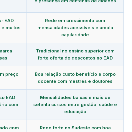
e presença em centenas de cidades
or EAD
Rede em crescimento com
 e muitos
mensalidades acessíveis e ampla
capilaridade
 marca
Tradicional no ensino superior com
sas
forte oferta de descontos no EAD
om preço
Boa relação custo benefício e corpo
docente com mestres e doutores
rso EAD
Mensalidades baixas e mais de
ário com
setenta cursos entre gestão, saúde e
educação
dado com
Rede forte no Sudeste com boa