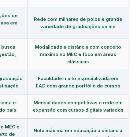
ções de
Rede com milhares de polos e grande
 casa em
variedade de graduações online
m busca
Modalidade a distância com conceito
gestão,
máximo no MEC e foco em áreas
clássicas
graduação
Faculdade muito especializada em
tituição
EAD com grande portfólio de cursos
conta e
Mensalidades competitivas e rede em
do país
expansão com cursos digitais variados
no MEC e
Nota máxima em educação a distância
erto de