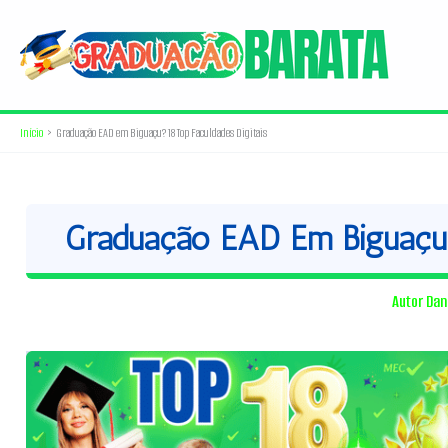
Ir
para
o
conteúdo
Início
Graduação EAD em Biguaçu? 18 Top Faculdades Digitais
Graduação EAD Em Biguaçu? 
Autor
Dan