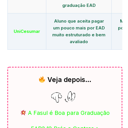
graduação EAD
Aluno que aceita pagar
Mai
um pouco mais por EAD
polo
UniCesumar
muito estruturado e bem
em
avaliado
Veja depois…
A Fasul é Boa para Graduação