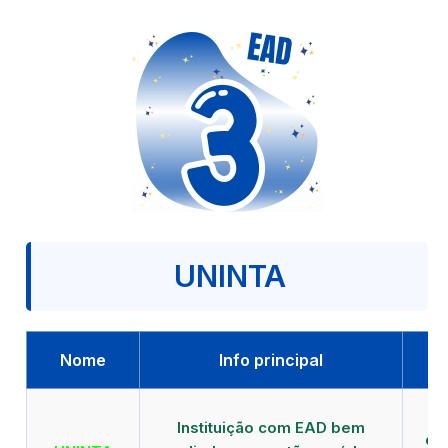
UNINTA
Nome
Info principal
P
Instituição com EAD bem
qu