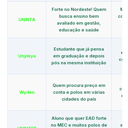
Forte no Nordeste! Quem
Mod
busca ensino bem
com 
UNINTA
avaliado em gestão,
ME
educação e saúde
Estudante que já pensa
es
Unyleya
em graduação e depois
com 
pós na mesma instituição
Quem procura preço em
com
Wyden
conta e polos em várias
ex
cidades do país
Aluno que quer EAD forte
no MEC e muitos polos de
edu