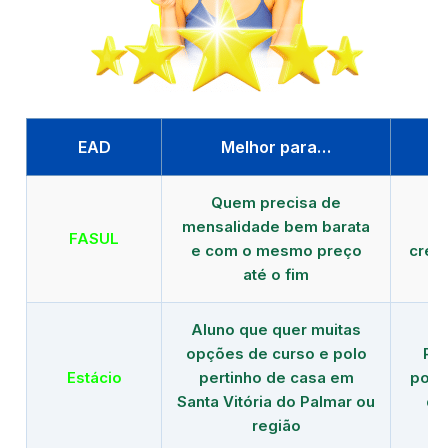
EAD
Melhor para…
P
Quem precisa de
G
mensalidade bem barata
FASUL
e com o mesmo preço
cred
até o fim
Aluno que quer muitas
opções de curso e polo
Re
Estácio
pertinho de casa em
polo
Santa Vitória do Palmar ou
de
região