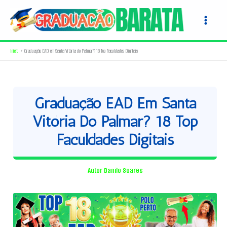
Ir
para
o
conteúdo
Início
Graduação EAD em Santa Vitória do Palmar? 18 Top Faculdades Digitais
Graduação EAD Em Santa
Vitória Do Palmar? 18 Top
Faculdades Digitais
Autor
Danilo Soares