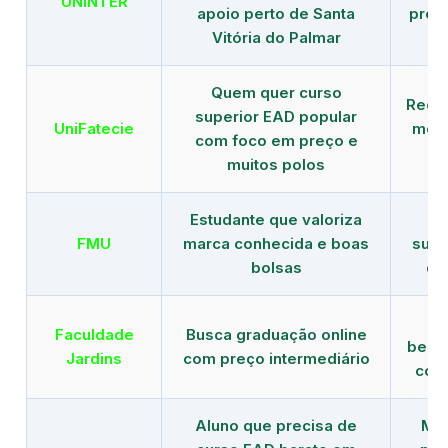
UNINTER
apoio perto de Santa
pres
Vitória do Palmar
Quem quer curso
Rede
superior EAD popular
UniFatecie
mens
com foco em preço e
e 
muitos polos
Estudante que valoriza
Tr
FMU
marca conhecida e boas
supe
bolsas
de
B
Faculdade
Busca graduação online
benef
Jardins
com preço intermediário
com
Aluno que precisa de
Men