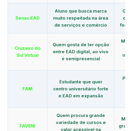
Aluno que busca marca
Gra
Senac EAD
muito respeitada na área
com
de serviços e comércio
foco
Mais
Quem gosta de ter opção
Cruzeiro do
entre EAD digital, ao vivo
Sul Virtual
mod
e semipresencial
Pla
Estudante que quer
en
FAM
centro universitário forte
e EAD em expansão
Quem procura grande
Mais
variedade de cursos e
FAVENI
grad
valor acessível na