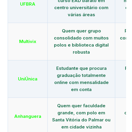
curso EAD barato em
mai
UFBRA
centro universitário com
en
várias áreas
Quem quer grupo
Red
consolidado com muitos
com b
Multivix
polos e biblioteca digital
robusta
Estudante que procura
Fo
graduação totalmente
c
UniÚnica
online com mensalidade
at
em conta
Quem quer faculdade
R
grande, com polo em
con
Anhanguera
Santa Vitória do Palmar ou
gr
em cidade vizinha