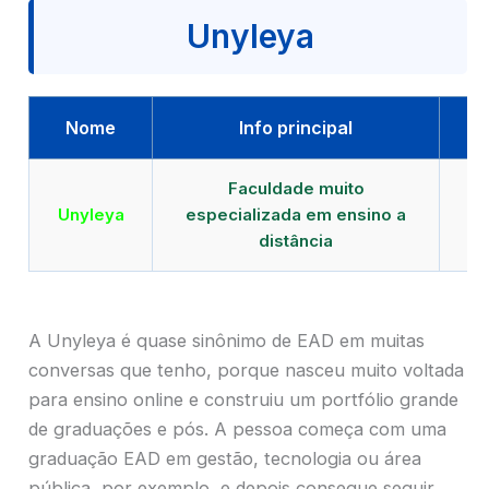
Unyleya
Nome
Info principal
Faculdade muito
Qu
Unyleya
especializada em ensino a
E
distância
A Unyleya é quase sinônimo de EAD em muitas
conversas que tenho, porque nasceu muito voltada
para ensino online e construiu um portfólio grande
de graduações e pós. A pessoa começa com uma
graduação EAD em gestão, tecnologia ou área
pública, por exemplo, e depois consegue seguir