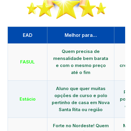
EAD
Melhor para…
P
Quem precisa de
G
mensalidade bem barata
FASUL
e com o mesmo preço
cred
até o fim
Aluno que quer muitas
Re
opções de curso e polo
Estácio
polo
pertinho de casa em Nova
de
Santa Rita ou região
Forte no Nordeste! Quem
Mod