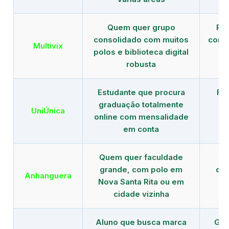
Quem quer grupo
Red
consolidado com muitos
com b
Multivix
polos e biblioteca digital
robusta
Estudante que procura
Fo
graduação totalmente
c
UniÚnica
online com mensalidade
at
em conta
Quem quer faculdade
R
grande, com polo em
con
Anhanguera
Nova Santa Rita ou em
gr
cidade vizinha
Aluno que busca marca
Gra