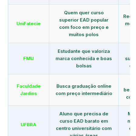
Quem quer curso
Rede
superior EAD popular
UniFatecie
mens
com foco em preço e
e 
muitos polos
Estudante que valoriza
Tr
FMU
marca conhecida e boas
supe
bolsas
de
B
Faculdade
Busca graduação online
benef
Jardins
com preço intermediário
com
Aluno que precisa de
Men
curso EAD barato em
mai
UFBRA
centro universitário com
en
várias áreas