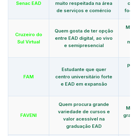
Senac EAD
muito respeitada na área
com
de serviços e comércio
foco
Mais
Quem gosta de ter opção
Cruzeiro do
entre EAD digital, ao vivo
Sul Virtual
mod
e semipresencial
Pla
Estudante que quer
en
FAM
centro universitário forte
e EAD em expansão
Quem procura grande
Mais
variedade de cursos e
FAVENI
grad
valor acessível na
graduação EAD