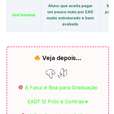
Aluno que aceita pagar
Mai
um pouco mais por EAD
polo
UniCesumar
muito estruturado e bem
em
avaliado
Veja depois…
A Fasul é Boa para Graduação
EAD? 12 Prós e Contras➜