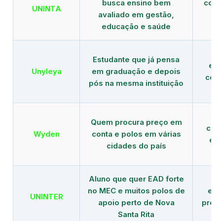
busca ensino bem
com 
UNINTA
avaliado em gestão,
ME
educação e saúde
Estudante que já pensa
es
Unyleya
em graduação e depois
com 
pós na mesma instituição
Quem procura preço em
com
Wyden
conta e polos em várias
ex
cidades do país
Aluno que quer EAD forte
no MEC e muitos polos de
edu
UNINTER
apoio perto de Nova
pres
Santa Rita