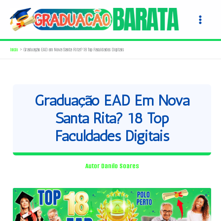
Ir
para
o
conteúdo
Início
Graduação EAD em Nova Santa Rita? 18 Top Faculdades Digitais
Graduação EAD Em Nova
Santa Rita? 18 Top
Faculdades Digitais
Autor
Danilo Soares