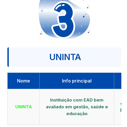
UNINTA
Nome
Info principal
P
Instituição com EAD bem
qu
UNINTA
avaliado em gestão, saúde e
EA
educação