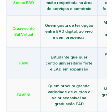
Senac EAD
muito respeitada na área
com
de serviços e comércio
foco
Mais
Quem gosta de ter opção
Cruzeiro do
entre EAD digital, ao vivo
Sul Virtual
mod
e semipresencial
Pla
Estudante que quer
en
FAM
centro universitário forte
e EAD em expansão
Quem procura grande
Mais
variedade de cursos e
FAVENI
grad
valor acessível na
graduação EAD