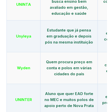
busca ensino bem
com 
UNINTA
avaliado em gestão,
ME
educação e saúde
Estudante que já pensa
es
Unyleya
em graduação e depois
com 
pós na mesma instituição
Quem procura preço em
com
Wyden
conta e polos em várias
ex
cidades do país
Aluno que quer EAD forte
edu
UNINTER
no MEC e muitos polos de
pres
apoio perto de Nova Prata