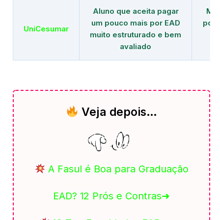
Aluno que aceita pagar
Mai
um pouco mais por EAD
polo
UniCesumar
muito estruturado e bem
em
avaliado
Veja depois…
A Fasul é Boa para Graduação
EAD? 12 Prós e Contras➜