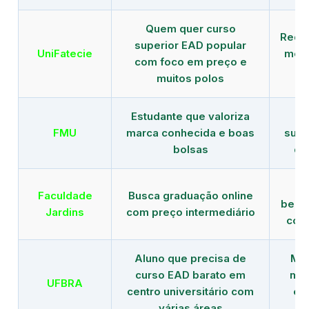
Quem quer curso
Rede
superior EAD popular
UniFatecie
mens
com foco em preço e
e 
muitos polos
Estudante que valoriza
Tr
FMU
marca conhecida e boas
supe
bolsas
de
B
Faculdade
Busca graduação online
benef
Jardins
com preço intermediário
com
Aluno que precisa de
Men
curso EAD barato em
mai
UFBRA
centro universitário com
en
várias áreas