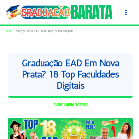
Ir
para
o
conteúdo
Início
Graduação EAD em Nova Prata? 18 Top Faculdades Digitais
Graduação EAD Em Nova
Prata? 18 Top Faculdades
Digitais
Autor
Danilo Soares