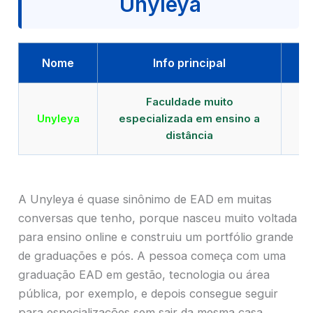
Unyleya
Nome
Info principal
Faculdade muito
Qu
Unyleya
especializada em ensino a
E
distância
A Unyleya é quase sinônimo de EAD em muitas
conversas que tenho, porque nasceu muito voltada
para ensino online e construiu um portfólio grande
de graduações e pós. A pessoa começa com uma
graduação EAD em gestão, tecnologia ou área
pública, por exemplo, e depois consegue seguir
para especializações sem sair da mesma casa.