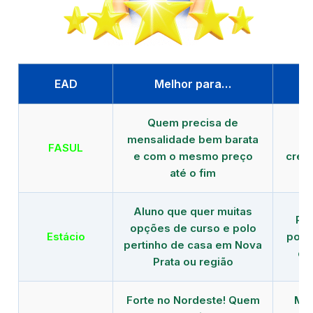
EAD
Melhor para…
P
Quem precisa de
G
mensalidade bem barata
FASUL
e com o mesmo preço
cred
até o fim
Aluno que quer muitas
Re
opções de curso e polo
Estácio
polo
pertinho de casa em Nova
de
Prata ou região
Forte no Nordeste! Quem
Mod