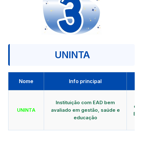
UNINTA
Nome
Info principal
P
Instituição com EAD bem
qu
UNINTA
avaliado em gestão, saúde e
EA
educação