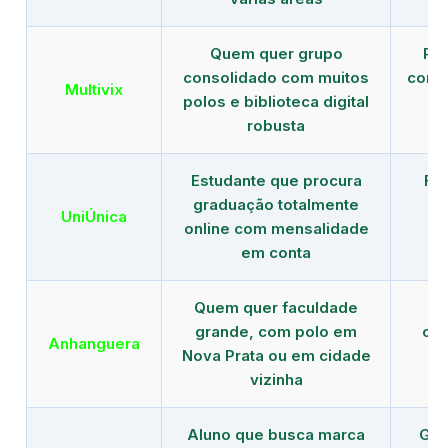
Quem quer grupo
Red
consolidado com muitos
com b
Multivix
polos e biblioteca digital
robusta
Estudante que procura
Fo
graduação totalmente
c
UniÚnica
online com mensalidade
at
em conta
Quem quer faculdade
R
grande, com polo em
con
Anhanguera
Nova Prata ou em cidade
gr
vizinha
Aluno que busca marca
Gra