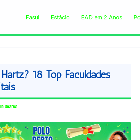
Fasul
Estácio
EAD em 2 Anos
Pó
artz? 18 Top Faculdades
tais
ilo Soares