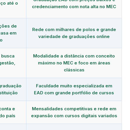
ço até o
credenciamento com nota alta no MEC
ções de
Rede com milhares de polos e grande
 casa em
variedade de graduações online
ão
m busca
Modalidade a distância com conceito
gestão,
máximo no MEC e foco em áreas
clássicas
graduação
Faculdade muito especializada em
tituição
EAD com grande portfólio de cursos
conta e
Mensalidades competitivas e rede em
do país
expansão com cursos digitais variados