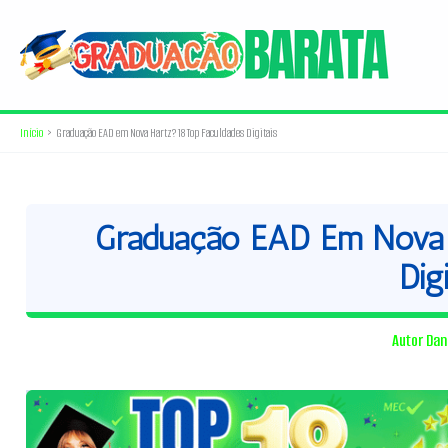
Ir
para
o
conteúdo
Início
Graduação EAD em Nova Hartz? 18 Top Faculdades Digitais
Graduação EAD Em Nova H
Digi
Autor
Dan