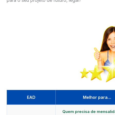
para o seu projeto de futuro, legal?
EAD
Melhor para…
Quem precisa de mensali