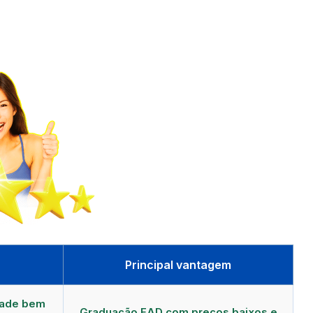
Principal vantagem
dade bem
Graduação EAD com preços baixos e