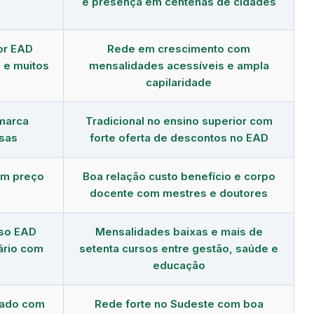
e presença em centenas de cidades
or EAD
Rede em crescimento com
 e muitos
mensalidades acessíveis e ampla
capilaridade
 marca
Tradicional no ensino superior com
sas
forte oferta de descontos no EAD
om preço
Boa relação custo benefício e corpo
docente com mestres e doutores
rso EAD
Mensalidades baixas e mais de
ário com
setenta cursos entre gestão, saúde e
educação
dado com
Rede forte no Sudeste com boa