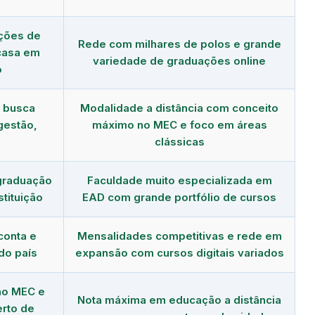
ções de
Rede com milhares de polos e grande
 casa em
variedade de graduações online
o
m busca
Modalidade a distância com conceito
gestão,
máximo no MEC e foco em áreas
clássicas
graduação
Faculdade muito especializada em
tituição
EAD com grande portfólio de cursos
conta e
Mensalidades competitivas e rede em
do país
expansão com cursos digitais variados
no MEC e
Nota máxima em educação a distância
erto de