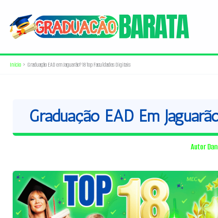
Ir
para
o
conteúdo
Início
Graduação EAD em Jaguarão? 18 Top Faculdades Digitais
Graduação EAD Em Jaguarão?
Autor
Dan