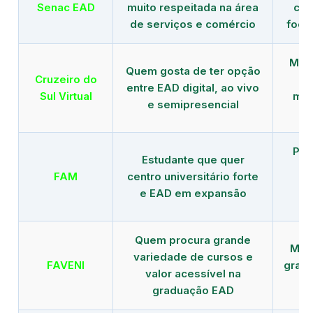
Senac EAD
muito respeitada na área
com
de serviços e comércio
foco
Mais
Quem gosta de ter opção
Cruzeiro do
entre EAD digital, ao vivo
Sul Virtual
mod
e semipresencial
Pla
Estudante que quer
en
FAM
centro universitário forte
e EAD em expansão
Quem procura grande
Mais
variedade de cursos e
FAVENI
grad
valor acessível na
graduação EAD