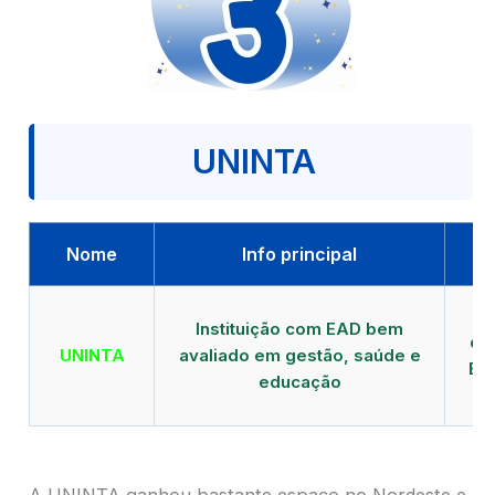
UNINTA
Nome
Info principal
P
Instituição com EAD bem
qu
UNINTA
avaliado em gestão, saúde e
EA
educação
A UNINTA ganhou bastante espaço no Nordeste e