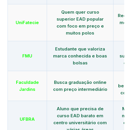
Quem quer curso
Rede
superior EAD popular
UniFatecie
mens
com foco em preço e
e 
muitos polos
Estudante que valoriza
Tr
FMU
marca conhecida e boas
supe
bolsas
de
B
Faculdade
Busca graduação online
benef
Jardins
com preço intermediário
com
Aluno que precisa de
Men
curso EAD barato em
mai
UFBRA
centro universitário com
en
várias áreas