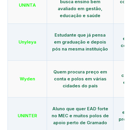
busca ensino bem
com 
UNINTA
avaliado em gestão,
ME
educação e saúde
Estudante que já pensa
es
Unyleya
em graduação e depois
com 
pós na mesma instituição
Quem procura preço em
com
Wyden
conta e polos em várias
ex
cidades do país
Aluno que quer EAD forte
edu
UNINTER
no MEC e muitos polos de
pres
apoio perto de Gramado