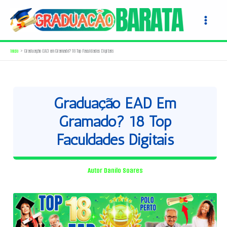
Ir
para
o
conteúdo
Início
Graduação EAD em Gramado? 18 Top Faculdades Digitais
Graduação EAD Em
Gramado? 18 Top
Faculdades Digitais
Autor
Danilo Soares