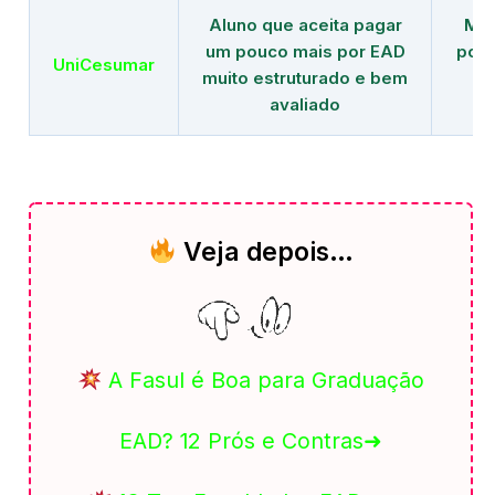
Aluno que aceita pagar
Mai
um pouco mais por EAD
polo
UniCesumar
muito estruturado e bem
em
avaliado
Veja depois…
A Fasul é Boa para Graduação
EAD? 12 Prós e Contras➜