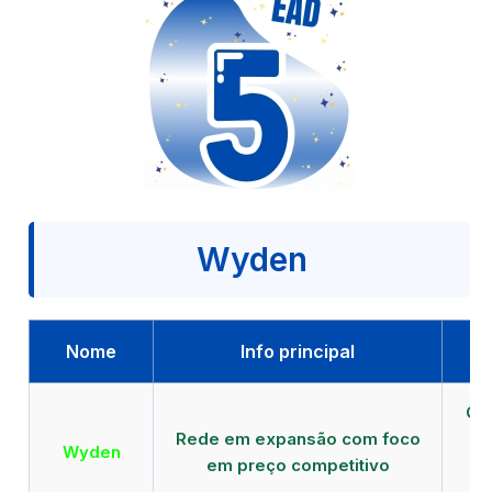
Wyden
Nome
Info principal
Qu
Rede em expansão com foco
EA
Wyden
em preço competitivo
c