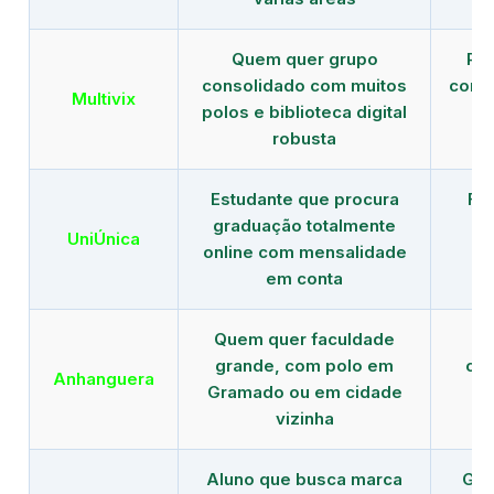
Quem quer grupo
Red
consolidado com muitos
com b
Multivix
polos e biblioteca digital
robusta
Estudante que procura
Fo
graduação totalmente
c
UniÚnica
online com mensalidade
at
em conta
Quem quer faculdade
R
grande, com polo em
con
Anhanguera
Gramado ou em cidade
gr
vizinha
Aluno que busca marca
Gra