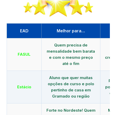
EAD
Melhor para…
P
Quem precisa de
G
mensalidade bem barata
FASUL
e com o mesmo preço
cred
até o fim
Aluno que quer muitas
Re
opções de curso e polo
Estácio
polo
pertinho de casa em
de
Gramado ou região
Forte no Nordeste! Quem
Mod