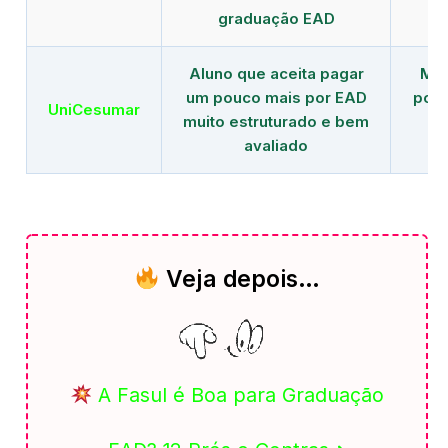
graduação EAD
Aluno que aceita pagar
Mai
um pouco mais por EAD
polo
UniCesumar
muito estruturado e bem
em
avaliado
Veja depois…
A Fasul é Boa para Graduação