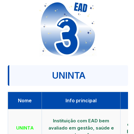
UNINTA
Nome
Info principal
P
Instituição com EAD bem
qu
UNINTA
avaliado em gestão, saúde e
EA