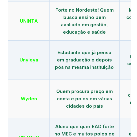
Forte no Nordeste! Quem
Mod
busca ensino bem
com 
UNINTA
avaliado em gestão,
ME
educação e saúde
Estudante que já pensa
es
Unyleya
em graduação e depois
com 
pós na mesma instituição
Quem procura preço em
com
Wyden
conta e polos em várias
ex
cidades do país
Aluno que quer EAD forte
no MEC e muitos polos de
edu