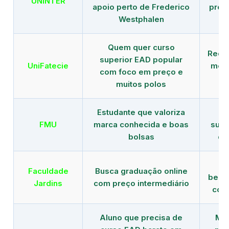
UNINTER
apoio perto de Frederico
pres
Westphalen
Quem quer curso
Rede
superior EAD popular
UniFatecie
mens
com foco em preço e
e 
muitos polos
Estudante que valoriza
Tr
FMU
marca conhecida e boas
supe
bolsas
de
B
Faculdade
Busca graduação online
benef
Jardins
com preço intermediário
com
Aluno que precisa de
Men