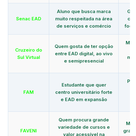
Aluno que busca marca
Gra
Senac EAD
muito respeitada na área
com
de serviços e comércio
foco
Mais
Quem gosta de ter opção
Cruzeiro do
entre EAD digital, ao vivo
Sul Virtual
mod
e semipresencial
Pla
Estudante que quer
en
FAM
centro universitário forte
e EAD em expansão
Quem procura grande
Mais
variedade de cursos e
FAVENI
grad
valor acessível na