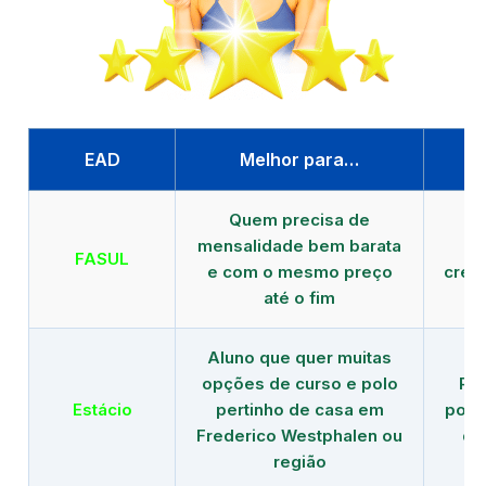
EAD
Melhor para…
P
Quem precisa de
G
mensalidade bem barata
FASUL
e com o mesmo preço
cred
até o fim
Aluno que quer muitas
opções de curso e polo
Re
Estácio
pertinho de casa em
polo
Frederico Westphalen ou
de
região