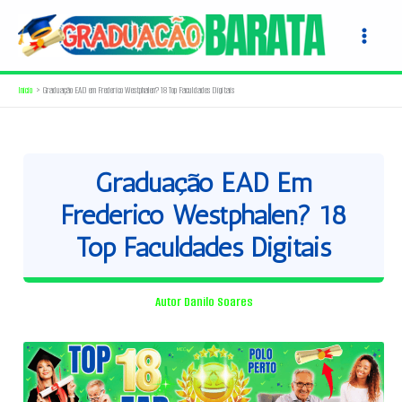
Ir
para
o
conteúdo
Início
Graduação EAD em Frederico Westphalen? 18 Top Faculdades Digitais
Graduação EAD Em
Frederico Westphalen? 18
Top Faculdades Digitais
Autor
Danilo Soares