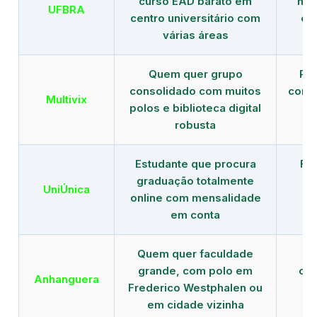
curso EAD barato em
mai
UFBRA
centro universitário com
en
várias áreas
Quem quer grupo
Red
consolidado com muitos
com b
Multivix
polos e biblioteca digital
robusta
Estudante que procura
Fo
graduação totalmente
c
UniÚnica
online com mensalidade
at
em conta
Quem quer faculdade
R
grande, com polo em
con
Anhanguera
Frederico Westphalen ou
gr
em cidade vizinha