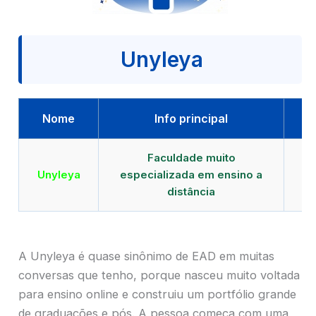
Unyleya
Nome
Info principal
Faculdade muito
Qu
Unyleya
especializada em ensino a
E
distância
A Unyleya é quase sinônimo de EAD em muitas
conversas que tenho, porque nasceu muito voltada
para ensino online e construiu um portfólio grande
de graduações e pós. A pessoa começa com uma