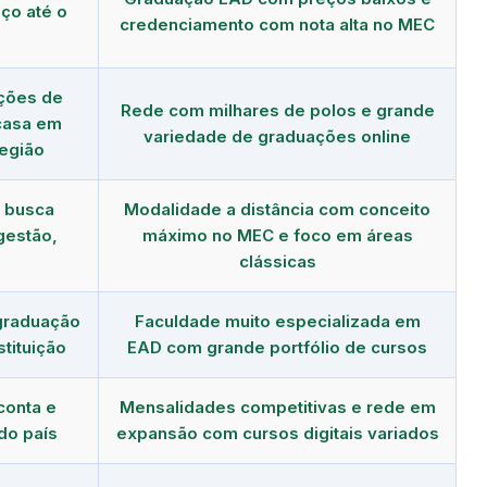
ço até o
credenciamento com nota alta no MEC
ções de
Rede com milhares de polos e grande
 casa em
variedade de graduações online
região
m busca
Modalidade a distância com conceito
gestão,
máximo no MEC e foco em áreas
clássicas
graduação
Faculdade muito especializada em
tituição
EAD com grande portfólio de cursos
conta e
Mensalidades competitivas e rede em
do país
expansão com cursos digitais variados