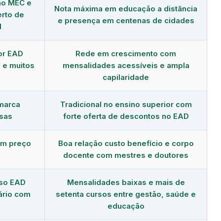
no MEC e
Nota máxima em educação a distância
erto de
e presença em centenas de cidades
l
or EAD
Rede em crescimento com
 e muitos
mensalidades acessíveis e ampla
capilaridade
 marca
Tradicional no ensino superior com
sas
forte oferta de descontos no EAD
om preço
Boa relação custo benefício e corpo
docente com mestres e doutores
rso EAD
Mensalidades baixas e mais de
ário com
setenta cursos entre gestão, saúde e
educação