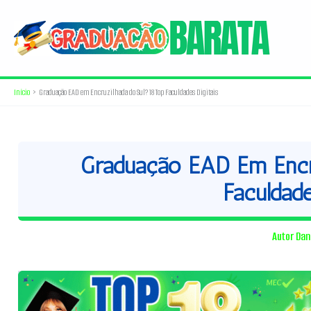
Ir
para
o
conteúdo
Início
Graduação EAD em Encruzilhada do Sul? 18 Top Faculdades Digitais
Graduação EAD Em Encru
Faculdade
Autor
Dan