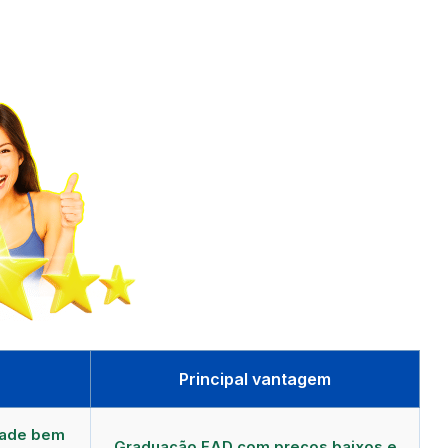
Principal vantagem
dade bem
Graduação EAD com preços baixos e