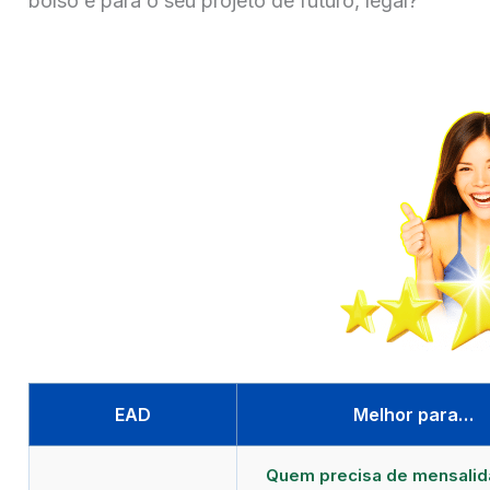
bolso e para o seu projeto de futuro, legal?
EAD
Melhor para…
Quem precisa de mensali