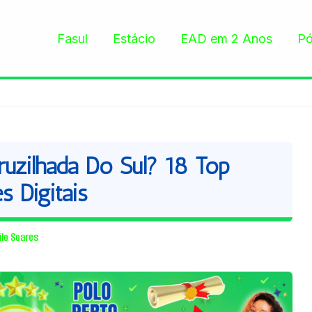
Fasul
Estácio
EAD em 2 Anos
Pó
zilhada Do Sul? 18 Top
s Digitais
ilo Soares