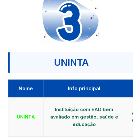
UNINTA
Nome
Info principal
P
Instituição com EAD bem
qu
UNINTA
avaliado em gestão, saúde e
EA
educação