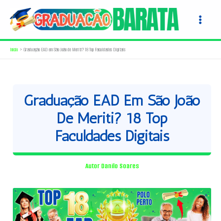
Ir
para
o
conteúdo
Início
Graduação EAD em São João de Meriti? 18 Top Faculdades Digitais
Graduação EAD Em São João
De Meriti? 18 Top
Faculdades Digitais
Autor
Danilo Soares