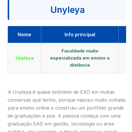
Unyleya
Nome
Info principal
Faculdade muito
Qu
Unyleya
especializada em ensino a
E
distância
A Unyleya é quase sinônimo de EAD em muitas
conversas que tenho, porque nasceu muito voltada
para ensino online e construiu um portfólio grande
de graduações e pós. A pessoa começa com uma
graduação EAD em gestão, tecnologia ou área
pública, por exemplo, e depois consegue seguir