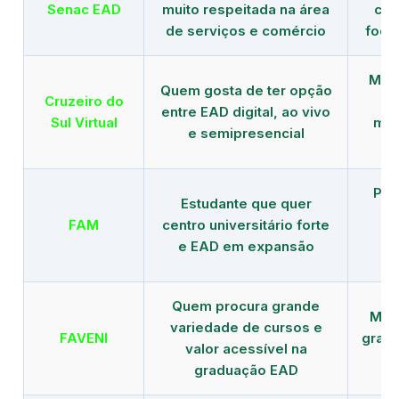
Senac EAD
muito respeitada na área
com
de serviços e comércio
foco
Mais
Quem gosta de ter opção
Cruzeiro do
entre EAD digital, ao vivo
Sul Virtual
mod
e semipresencial
Pla
Estudante que quer
en
FAM
centro universitário forte
e EAD em expansão
Quem procura grande
Mais
variedade de cursos e
FAVENI
grad
valor acessível na
graduação EAD