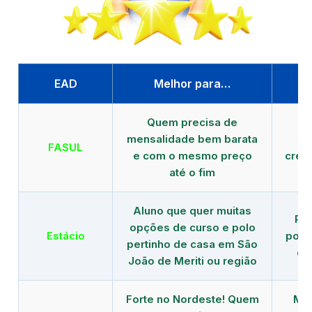
EAD
Melhor para…
P
Quem precisa de
G
mensalidade bem barata
FASUL
e com o mesmo preço
cred
até o fim
Aluno que quer muitas
Re
opções de curso e polo
Estácio
polo
pertinho de casa em São
de
João de Meriti ou região
Forte no Nordeste! Quem
Mod