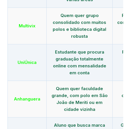
Quem quer grupo
Red
consolidado com muitos
com b
Multivix
polos e biblioteca digital
robusta
Estudante que procura
Fo
graduação totalmente
c
UniÚnica
online com mensalidade
at
em conta
Quem quer faculdade
R
grande, com polo em São
con
Anhanguera
João de Meriti ou em
gr
cidade vizinha
Aluno que busca marca
Gra