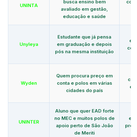
busca ensino bem
com 
UNINTA
avaliado em gestão,
ME
educação e saúde
Estudante que já pensa
es
Unyleya
em graduação e depois
com 
pós na mesma instituição
Quem procura preço em
com
Wyden
conta e polos em várias
ex
cidades do país
Aluno que quer EAD forte
no MEC e muitos polos de
edu
UNINTER
apoio perto de São João
pres
de Meriti