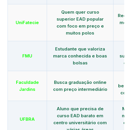
Quem quer curso
Rede
superior EAD popular
UniFatecie
mens
com foco em preço e
e 
muitos polos
Estudante que valoriza
Tr
FMU
marca conhecida e boas
supe
bolsas
de
B
Faculdade
Busca graduação online
benef
Jardins
com preço intermediário
com
Aluno que precisa de
Men
curso EAD barato em
mai
UFBRA
centro universitário com
en
várias áreas