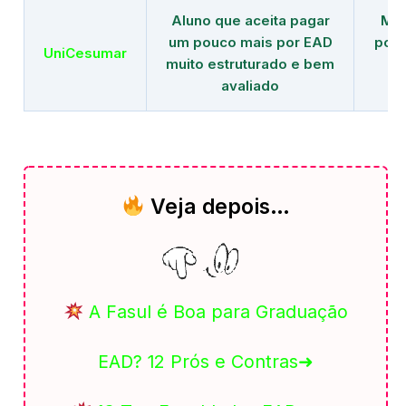
Aluno que aceita pagar
Mai
um pouco mais por EAD
polo
UniCesumar
muito estruturado e bem
em
avaliado
Veja depois…
A Fasul é Boa para Graduação
EAD? 12 Prós e Contras➜