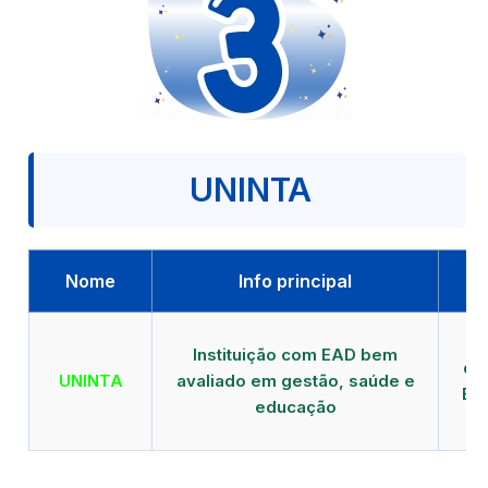
UNINTA
Nome
Info principal
P
Instituição com EAD bem
qu
UNINTA
avaliado em gestão, saúde e
EA
educação