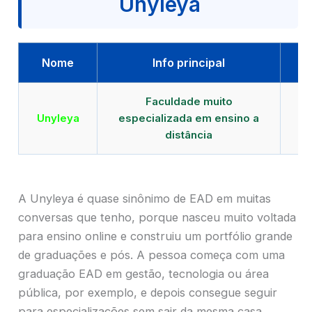
Unyleya
Nome
Info principal
Faculdade muito
Qu
Unyleya
especializada em ensino a
E
distância
A Unyleya é quase sinônimo de EAD em muitas
conversas que tenho, porque nasceu muito voltada
para ensino online e construiu um portfólio grande
de graduações e pós. A pessoa começa com uma
graduação EAD em gestão, tecnologia ou área
pública, por exemplo, e depois consegue seguir
para especializações sem sair da mesma casa.