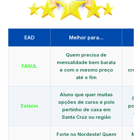
EAD
Melhor para…
P
Quem precisa de
G
mensalidade bem barata
FASUL
e com o mesmo preço
cred
até o fim
Aluno que quer muitas
Re
opções de curso e polo
Estácio
polo
pertinho de casa em
de
Santa Cruz ou região
Forte no Nordeste! Quem
Mod