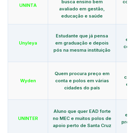
busca ensino bem
com 
UNINTA
avaliado em gestão,
ME
educação e saúde
Estudante que já pensa
es
Unyleya
em graduação e depois
com 
pós na mesma instituição
Quem procura preço em
com
Wyden
conta e polos em várias
ex
cidades do país
Aluno que quer EAD forte
edu
UNINTER
no MEC e muitos polos de
pres
apoio perto de Santa Cruz