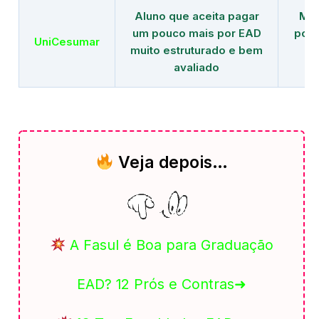
Aluno que aceita pagar
Mai
um pouco mais por EAD
polo
UniCesumar
muito estruturado e bem
em
avaliado
Veja depois…
A Fasul é Boa para Graduação
EAD? 12 Prós e Contras➜