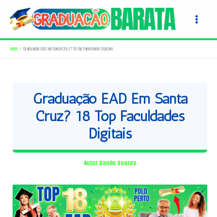
Ir
para
o
conteúdo
Início
Graduação EAD em Santa Cruz? 18 Top Faculdades Digitais
Graduação EAD Em Santa
Cruz? 18 Top Faculdades
Digitais
Autor
Danilo Soares