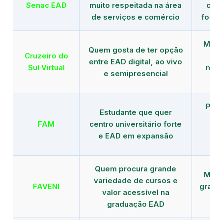
Senac EAD
muito respeitada na área
com
de serviços e comércio
foco
Mais
Quem gosta de ter opção
Cruzeiro do
entre EAD digital, ao vivo
Sul Virtual
mod
e semipresencial
Pla
Estudante que quer
en
FAM
centro universitário forte
e EAD em expansão
Quem procura grande
Mais
variedade de cursos e
FAVENI
grad
valor acessível na
graduação EAD