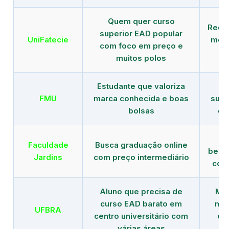
Quem quer curso
Rede
superior EAD popular
UniFatecie
mens
com foco em preço e
e 
muitos polos
Estudante que valoriza
Tr
FMU
marca conhecida e boas
supe
bolsas
de
B
Faculdade
Busca graduação online
benef
Jardins
com preço intermediário
com
Aluno que precisa de
Men
curso EAD barato em
mai
UFBRA
centro universitário com
en
várias áreas