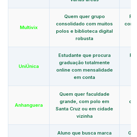
Quem quer grupo
Red
consolidado com muitos
com b
Multivix
polos e biblioteca digital
robusta
Estudante que procura
Fo
graduação totalmente
c
UniÚnica
online com mensalidade
at
em conta
Quem quer faculdade
R
grande, com polo em
con
Anhanguera
Santa Cruz ou em cidade
gr
vizinha
Aluno que busca marca
Gra