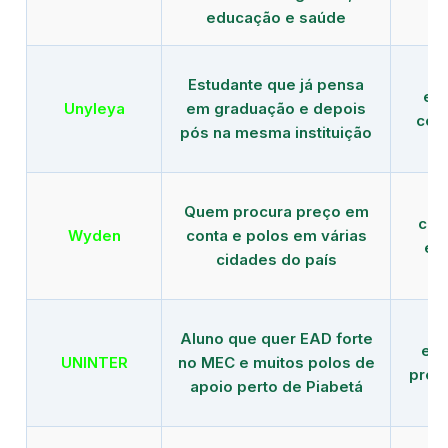
educação e saúde
Estudante que já pensa
es
Unyleya
em graduação e depois
com 
pós na mesma instituição
Quem procura preço em
com
Wyden
conta e polos em várias
ex
cidades do país
Aluno que quer EAD forte
edu
UNINTER
no MEC e muitos polos de
pres
apoio perto de Piabetá