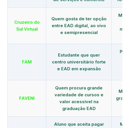
Mais
Quem gosta de ter opção
Cruzeiro do
entre EAD digital, ao vivo
Sul Virtual
mod
e semipresencial
Pla
Estudante que quer
en
FAM
centro universitário forte
e EAD em expansão
Quem procura grande
Mais
variedade de cursos e
FAVENI
grad
valor acessível na
graduação EAD
Aluno que aceita pagar
Mai