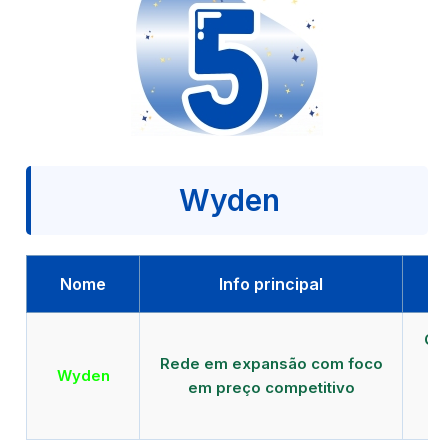
Wyden
Nome
Info principal
Qu
Rede em expansão com foco
EA
Wyden
em preço competitivo
c