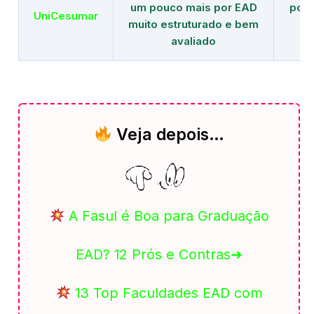
um pouco mais por EAD
polo
UniCesumar
muito estruturado e bem
em
avaliado
Veja depois…
A Fasul é Boa para Graduação
EAD? 12 Prós e Contras➜
13 Top Faculdades EAD com