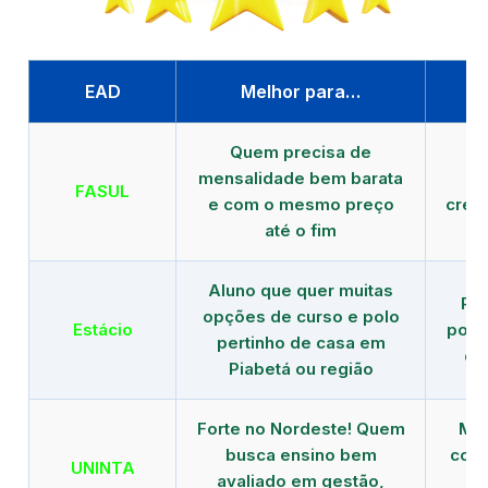
EAD
Melhor para…
P
Quem precisa de
G
mensalidade bem barata
FASUL
e com o mesmo preço
cred
até o fim
Aluno que quer muitas
Re
opções de curso e polo
Estácio
polo
pertinho de casa em
de
Piabetá ou região
Forte no Nordeste! Quem
Mod
busca ensino bem
com 
UNINTA
avaliado em gestão,
ME