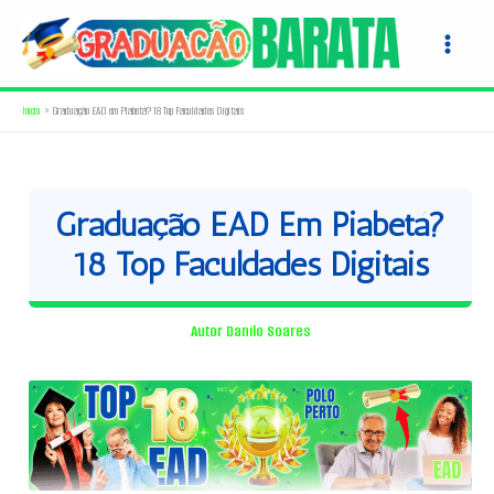
Ir
para
o
conteúdo
Início
Graduação EAD em Piabetá? 18 Top Faculdades Digitais
Graduação EAD Em Piabetá?
18 Top Faculdades Digitais
Autor
Danilo Soares