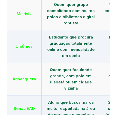
Quem quer grupo
Red
consolidado com muitos
com b
Multivix
polos e biblioteca digital
robusta
Estudante que procura
Fo
graduação totalmente
c
UniÚnica
online com mensalidade
at
em conta
Quem quer faculdade
R
grande, com polo em
con
Anhanguera
Piabetá ou em cidade
gr
vizinha
Aluno que busca marca
Gra
Senac EAD
muito respeitada na área
com
de serviços e comércio
foco