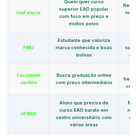
Quem quer curso
Rede
superior EAD popular
UniFatecie
mens
com foco em preço e
e 
muitos polos
Estudante que valoriza
Tr
FMU
marca conhecida e boas
supe
bolsas
de
B
Faculdade
Busca graduação online
benef
Jardins
com preço intermediário
com
Aluno que precisa de
Men
curso EAD barato em
mai
UFBRA
centro universitário com
en
várias áreas