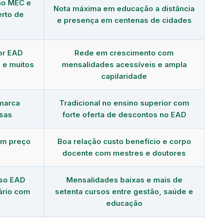
no MEC e
Nota máxima em educação a distância
erto de
e presença em centenas de cidades
or EAD
Rede em crescimento com
 e muitos
mensalidades acessíveis e ampla
capilaridade
 marca
Tradicional no ensino superior com
sas
forte oferta de descontos no EAD
om preço
Boa relação custo benefício e corpo
docente com mestres e doutores
rso EAD
Mensalidades baixas e mais de
ário com
setenta cursos entre gestão, saúde e
educação