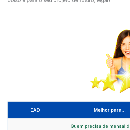
bolso e para o seu projeto de futuro, legal?
EAD
Melhor para…
Quem precisa de mensali