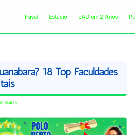
Fasul
Estácio
EAD em 2 Anos
Pó
anabara? 18 Top Faculdades
tais
ilo Soares