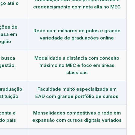
ço até o
credenciamento com nota alta no MEC
ções de
Rede com milhares de polos e grande
 casa em
variedade de graduações online
egião
m busca
Modalidade a distância com conceito
gestão,
máximo no MEC e foco em áreas
clássicas
graduação
Faculdade muito especializada em
tituição
EAD com grande portfólio de cursos
conta e
Mensalidades competitivas e rede em
do país
expansão com cursos digitais variados