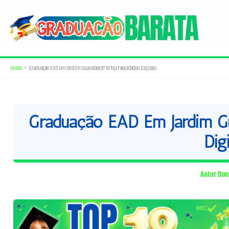
Ir
para
o
conteúdo
Início
Graduação EAD em Jardim Guanabara? 18 Top Faculdades Digitais
Graduação EAD Em Jardim Gu
Digi
Autor
Dan