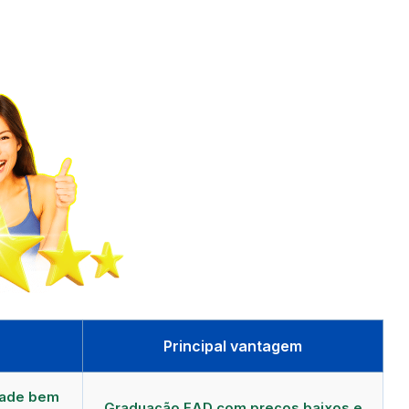
Principal vantagem
dade bem
Graduação EAD com preços baixos e