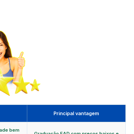
Principal vantagem
dade bem
Graduação EAD com preços baixos e