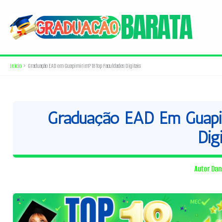
Ir
para
o
conteúdo
Início
Graduação EAD em Guapimirim? 18 Top Faculdades Digitais
Graduação EAD Em Guapim
Digi
Autor
Dan