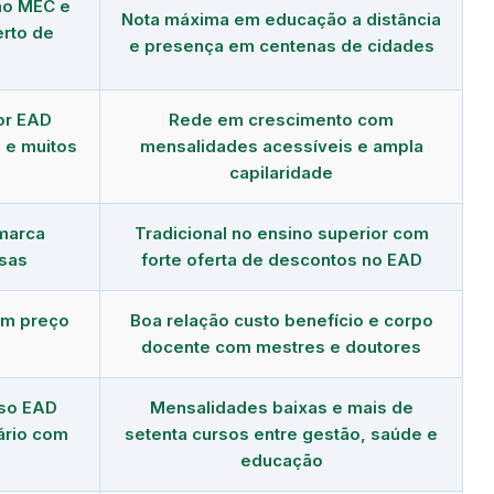
no MEC e
Nota máxima em educação a distância
erto de
e presença em centenas de cidades
or EAD
Rede em crescimento com
 e muitos
mensalidades acessíveis e ampla
capilaridade
 marca
Tradicional no ensino superior com
sas
forte oferta de descontos no EAD
om preço
Boa relação custo benefício e corpo
docente com mestres e doutores
rso EAD
Mensalidades baixas e mais de
ário com
setenta cursos entre gestão, saúde e
educação