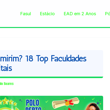
Fasul
Estácio
EAD em 2 Anos
Pó
irim? 18 Top Faculdades
tais
ilo Soares