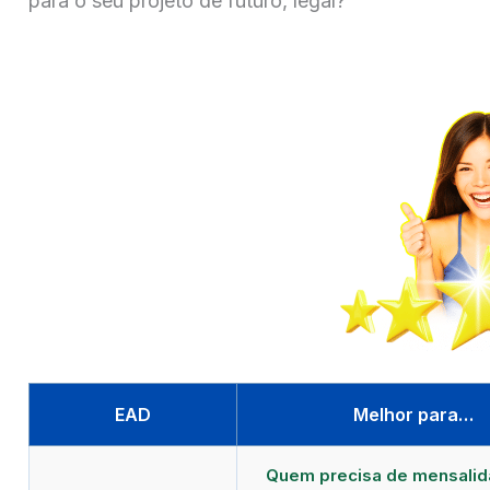
para o seu projeto de futuro, legal?
EAD
Melhor para…
Quem precisa de mensali