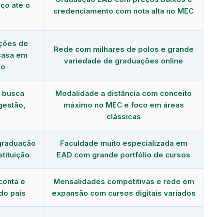
ço até o
credenciamento com nota alta no MEC
ções de
Rede com milhares de polos e grande
 casa em
variedade de graduações online
ão
m busca
Modalidade a distância com conceito
gestão,
máximo no MEC e foco em áreas
clássicas
graduação
Faculdade muito especializada em
tituição
EAD com grande portfólio de cursos
conta e
Mensalidades competitivas e rede em
do país
expansão com cursos digitais variados