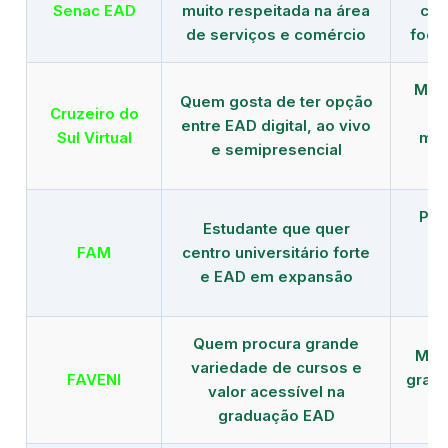
Senac EAD
muito respeitada na área
com
de serviços e comércio
foco
Mais
Quem gosta de ter opção
Cruzeiro do
entre EAD digital, ao vivo
Sul Virtual
mod
e semipresencial
Pla
Estudante que quer
en
FAM
centro universitário forte
e EAD em expansão
Quem procura grande
Mais
variedade de cursos e
FAVENI
grad
valor acessível na
graduação EAD