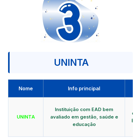
UNINTA
Nome
Info principal
P
Instituição com EAD bem
qu
UNINTA
avaliado em gestão, saúde e
EA
educação