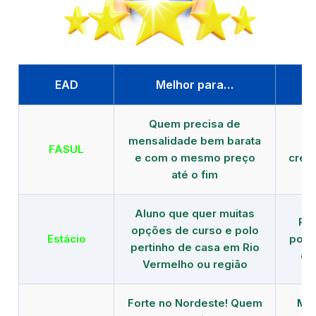
EAD
Melhor para…
P
Quem precisa de
G
mensalidade bem barata
FASUL
e com o mesmo preço
cred
até o fim
Aluno que quer muitas
Re
opções de curso e polo
Estácio
polo
pertinho de casa em Rio
de
Vermelho ou região
Forte no Nordeste! Quem
Mod