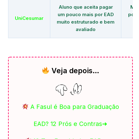
Aluno que aceita pagar
Mai
um pouco mais por EAD
polo
UniCesumar
muito estruturado e bem
em
avaliado
Veja depois…
A Fasul é Boa para Graduação
EAD? 12 Prós e Contras➜