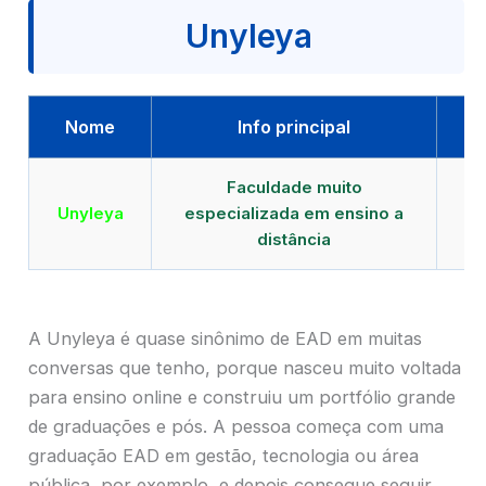
Unyleya
Nome
Info principal
Faculdade muito
Qu
Unyleya
especializada em ensino a
E
distância
A Unyleya é quase sinônimo de EAD em muitas
conversas que tenho, porque nasceu muito voltada
para ensino online e construiu um portfólio grande
de graduações e pós. A pessoa começa com uma
graduação EAD em gestão, tecnologia ou área
pública, por exemplo, e depois consegue seguir