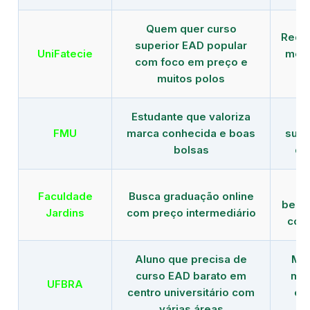
Quem quer curso
Rede
superior EAD popular
UniFatecie
mens
com foco em preço e
e 
muitos polos
Estudante que valoriza
Tr
FMU
marca conhecida e boas
supe
bolsas
de
B
Faculdade
Busca graduação online
benef
Jardins
com preço intermediário
com
Aluno que precisa de
Men
curso EAD barato em
mai
UFBRA
centro universitário com
en
várias áreas