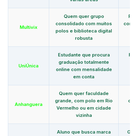
Quem quer grupo
Red
consolidado com muitos
com b
Multivix
polos e biblioteca digital
robusta
Estudante que procura
Fo
graduação totalmente
c
UniÚnica
online com mensalidade
at
em conta
Quem quer faculdade
R
grande, com polo em Rio
con
Anhanguera
Vermelho ou em cidade
gr
vizinha
Aluno que busca marca
Gra