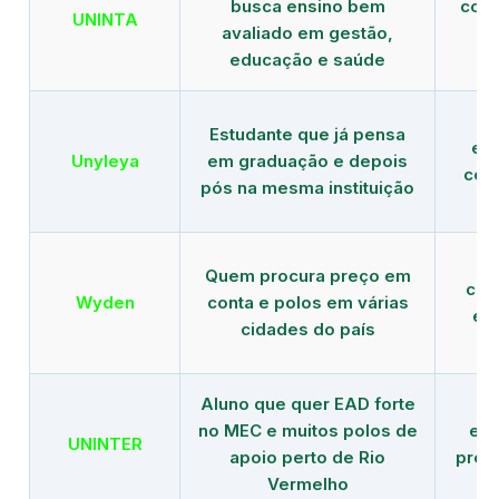
busca ensino bem
com 
UNINTA
avaliado em gestão,
ME
educação e saúde
Estudante que já pensa
es
Unyleya
em graduação e depois
com 
pós na mesma instituição
Quem procura preço em
com
Wyden
conta e polos em várias
ex
cidades do país
Aluno que quer EAD forte
no MEC e muitos polos de
edu
UNINTER
apoio perto de Rio
pres
Vermelho