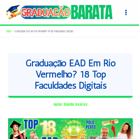
Ir
para
o
conteúdo
Início
Graduação EAD em Rio Vermelho? 18 Top Faculdades Digitais
Graduação EAD Em Rio
Vermelho? 18 Top
Faculdades Digitais
Autor
Danilo Soares