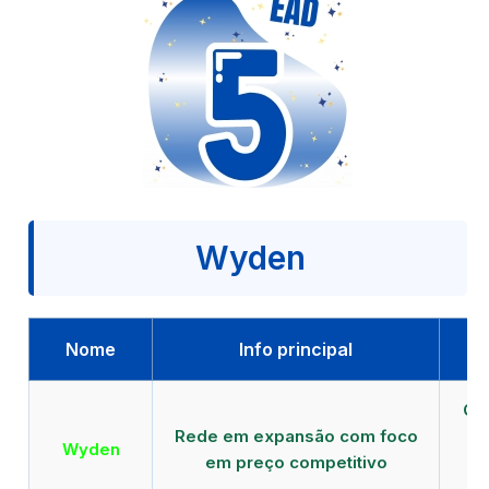
Wyden
Nome
Info principal
Qu
Rede em expansão com foco
EA
Wyden
em preço competitivo
c