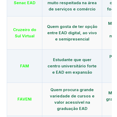
Senac EAD
muito respeitada na área
com
de serviços e comércio
foco
Mais
Quem gosta de ter opção
Cruzeiro do
entre EAD digital, ao vivo
Sul Virtual
mod
e semipresencial
Pla
Estudante que quer
en
FAM
centro universitário forte
e EAD em expansão
Quem procura grande
Mais
variedade de cursos e
FAVENI
grad
valor acessível na
graduação EAD