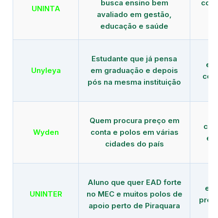
busca ensino bem
com 
UNINTA
avaliado em gestão,
ME
educação e saúde
Estudante que já pensa
es
Unyleya
em graduação e depois
com 
pós na mesma instituição
Quem procura preço em
com
Wyden
conta e polos em várias
ex
cidades do país
Aluno que quer EAD forte
edu
UNINTER
no MEC e muitos polos de
pres
apoio perto de Piraquara