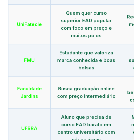
Quem quer curso
Rede
superior EAD popular
UniFatecie
mens
com foco em preço e
e 
muitos polos
Estudante que valoriza
Tr
FMU
marca conhecida e boas
supe
bolsas
de
B
Faculdade
Busca graduação online
benef
Jardins
com preço intermediário
com
Aluno que precisa de
Men
curso EAD barato em
mai
UFBRA
centro universitário com
en
várias áreas