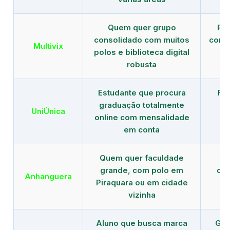
Quem quer grupo
Red
consolidado com muitos
com b
Multivix
polos e biblioteca digital
robusta
Estudante que procura
Fo
graduação totalmente
c
UniÚnica
online com mensalidade
at
em conta
Quem quer faculdade
R
grande, com polo em
con
Anhanguera
Piraquara ou em cidade
gr
vizinha
Aluno que busca marca
Gra