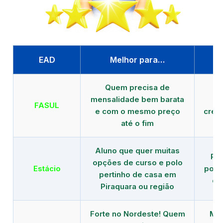
EAD
Melhor para…
P
Quem precisa de
G
mensalidade bem barata
FASUL
e com o mesmo preço
cred
até o fim
Aluno que quer muitas
Re
opções de curso e polo
Estácio
polo
pertinho de casa em
de
Piraquara ou região
Forte no Nordeste! Quem
Mod