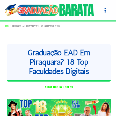
Ir
para
o
conteúdo
Início
Graduação EAD em Piraquara? 18 Top Faculdades Digitais
Graduação EAD Em
Piraquara? 18 Top
Faculdades Digitais
Autor
Danilo Soares