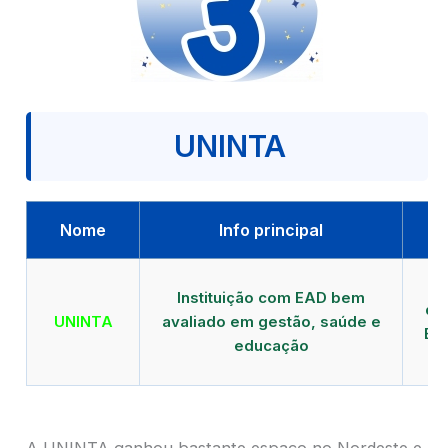
UNINTA
Nome
Info principal
P
Instituição com EAD bem
qu
UNINTA
avaliado em gestão, saúde e
EA
educação
A UNINTA ganhou bastante espaço no Nordeste e