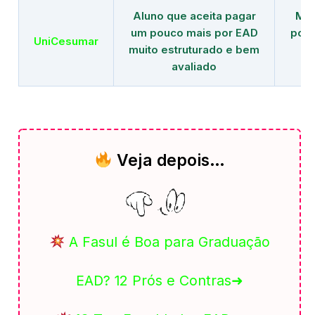
Aluno que aceita pagar
Mai
um pouco mais por EAD
polo
UniCesumar
muito estruturado e bem
em
avaliado
Veja depois…
A Fasul é Boa para Graduação
EAD? 12 Prós e Contras➜