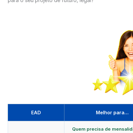
para o seu projeto de futuro, legal?
EAD
Melhor para…
Quem precisa de mensali