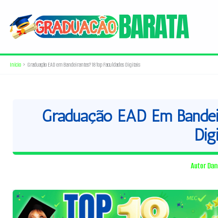
Ir
para
o
conteúdo
Início
Graduação EAD em Bandeirantes? 18 Top Faculdades Digitais
Graduação EAD Em Bandeir
Digi
Autor
Dan