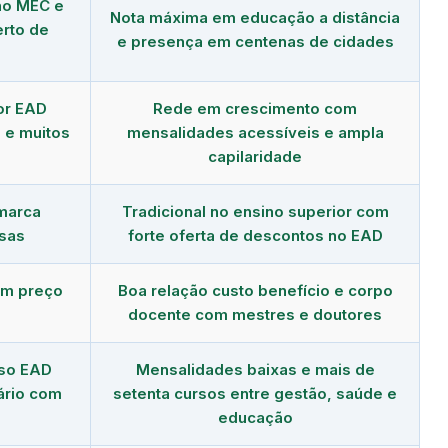
no MEC e
Nota máxima em educação a distância
erto de
e presença em centenas de cidades
or EAD
Rede em crescimento com
 e muitos
mensalidades acessíveis e ampla
capilaridade
 marca
Tradicional no ensino superior com
sas
forte oferta de descontos no EAD
om preço
Boa relação custo benefício e corpo
docente com mestres e doutores
rso EAD
Mensalidades baixas e mais de
ário com
setenta cursos entre gestão, saúde e
educação