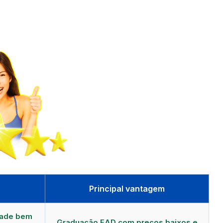
Principal vantagem
dade bem
Graduação EAD com preços baixos e