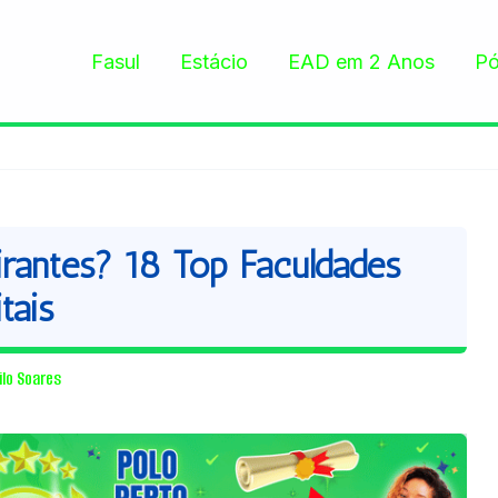
Fasul
Estácio
EAD em 2 Anos
Pó
antes? 18 Top Faculdades
tais
ilo Soares