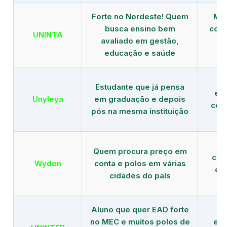
Forte no Nordeste! Quem
Mod
busca ensino bem
com 
UNINTA
avaliado em gestão,
ME
educação e saúde
Estudante que já pensa
es
Unyleya
em graduação e depois
com 
pós na mesma instituição
Quem procura preço em
com
Wyden
conta e polos em várias
ex
cidades do país
Aluno que quer EAD forte
no MEC e muitos polos de
edu