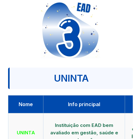
UNINTA
Nome
Info principal
P
Instituição com EAD bem
qu
UNINTA
avaliado em gestão, saúde e
EA