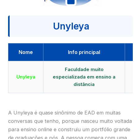
Unyleya
Nome
Info principal
Faculdade muito
Qu
Unyleya
especializada em ensino a
E
distância
A Unyleya é quase sinônimo de EAD em muitas
conversas que tenho, porque nasceu muito voltada
para ensino online e construiu um portfólio grande
de graduações e pós. A pessoa começa com uma