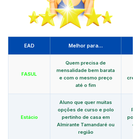
EAD
Melhor para…
P
Quem precisa de
G
mensalidade bem barata
FASUL
e com o mesmo preço
cred
até o fim
Aluno que quer muitas
opções de curso e polo
Re
Estácio
pertinho de casa em
polo
Almirante Tamandaré ou
de
região