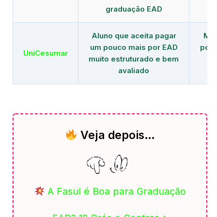
graduação EAD
Aluno que aceita pagar
Mai
um pouco mais por EAD
polo
UniCesumar
muito estruturado e bem
em
avaliado
Veja depois…
A Fasul é Boa para Graduação