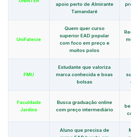
UNINTER
apoio perto de Almirante
pres
Tamandaré
Quem quer curso
Rede
superior EAD popular
UniFatecie
mens
com foco em preço e
e 
muitos polos
Estudante que valoriza
Tr
FMU
marca conhecida e boas
supe
bolsas
de
B
Faculdade
Busca graduação online
benef
Jardins
com preço intermediário
com
Aluno que precisa de
Men