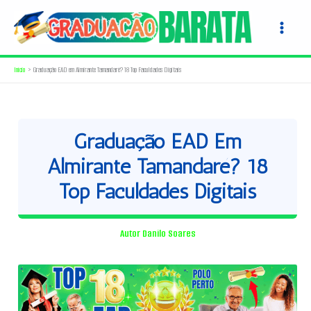
Ir
para
o
conteúdo
Início
Graduação EAD em Almirante Tamandaré? 18 Top Faculdades Digitais
Graduação EAD Em
Almirante Tamandaré? 18
Top Faculdades Digitais
Autor
Danilo Soares