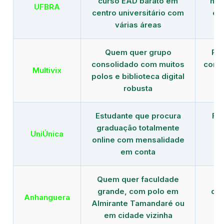
curso EAD barato em
mai
UFBRA
centro universitário com
en
várias áreas
Quem quer grupo
Red
consolidado com muitos
com b
Multivix
polos e biblioteca digital
robusta
Estudante que procura
Fo
graduação totalmente
c
UniÚnica
online com mensalidade
at
em conta
Quem quer faculdade
R
grande, com polo em
con
Anhanguera
Almirante Tamandaré ou
gr
em cidade vizinha