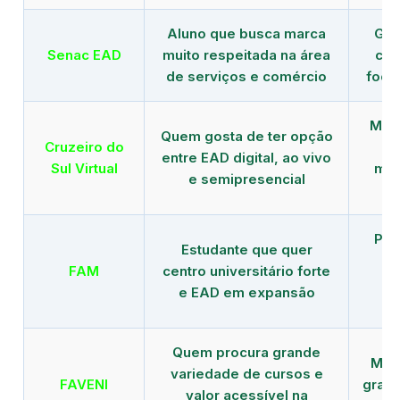
Aluno que busca marca
Gra
Senac EAD
muito respeitada na área
com
de serviços e comércio
foco
Mais
Quem gosta de ter opção
Cruzeiro do
entre EAD digital, ao vivo
Sul Virtual
mod
e semipresencial
Pla
Estudante que quer
en
FAM
centro universitário forte
e EAD em expansão
Quem procura grande
Mais
variedade de cursos e
FAVENI
grad
valor acessível na