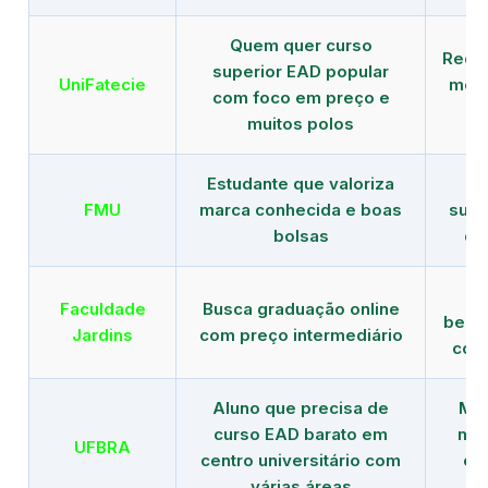
Quem quer curso
Rede
superior EAD popular
UniFatecie
mens
com foco em preço e
e 
muitos polos
Estudante que valoriza
Tr
FMU
marca conhecida e boas
supe
bolsas
de
B
Faculdade
Busca graduação online
benef
Jardins
com preço intermediário
com
Aluno que precisa de
Men
curso EAD barato em
mai
UFBRA
centro universitário com
en
várias áreas