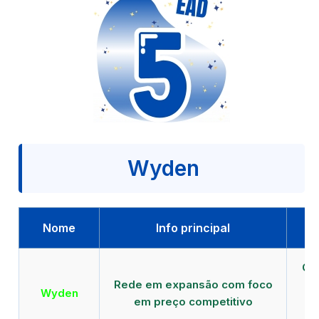
Wyden
Nome
Info principal
Qu
Rede em expansão com foco
EA
Wyden
em preço competitivo
c