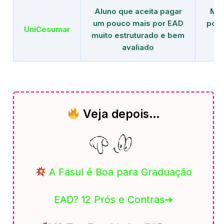
Aluno que aceita pagar
Mai
um pouco mais por EAD
polo
UniCesumar
muito estruturado e bem
em
avaliado
Veja depois…
A Fasul é Boa para Graduação
EAD? 12 Prós e Contras➜