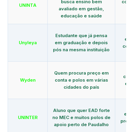
busca ensino bem
com 
UNINTA
avaliado em gestão,
ME
educação e saúde
Estudante que já pensa
es
Unyleya
em graduação e depois
com 
pós na mesma instituição
Quem procura preço em
com
Wyden
conta e polos em várias
ex
cidades do país
Aluno que quer EAD forte
edu
UNINTER
no MEC e muitos polos de
pres
apoio perto de Paudalho