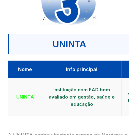
UNINTA
Nome
Info principal
P
Instituição com EAD bem
qu
UNINTA
avaliado em gestão, saúde e
EA
educação
A UNINTA ganhou bastante espaço no Nordeste e