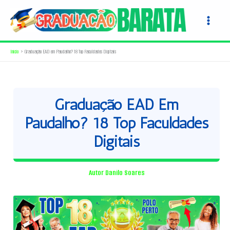
Ir
para
o
conteúdo
Início
Graduação EAD em Paudalho? 18 Top Faculdades Digitais
Graduação EAD Em
Paudalho? 18 Top Faculdades
Digitais
Autor
Danilo Soares