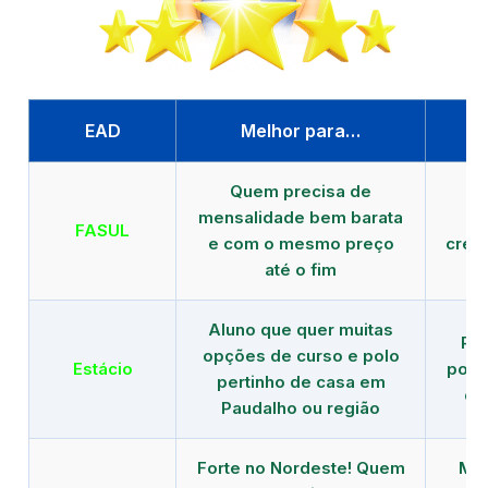
EAD
Melhor para…
P
Quem precisa de
G
mensalidade bem barata
FASUL
e com o mesmo preço
cred
até o fim
Aluno que quer muitas
Re
opções de curso e polo
Estácio
polo
pertinho de casa em
de
Paudalho ou região
Forte no Nordeste! Quem
Mod