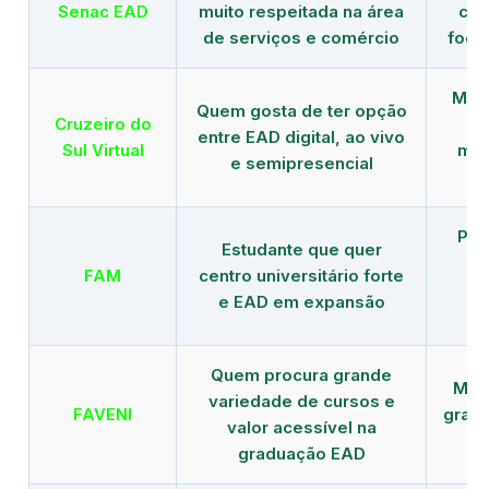
Senac EAD
muito respeitada na área
com
de serviços e comércio
foco
Mais
Quem gosta de ter opção
Cruzeiro do
entre EAD digital, ao vivo
Sul Virtual
mod
e semipresencial
Pla
Estudante que quer
en
FAM
centro universitário forte
e EAD em expansão
Quem procura grande
Mais
variedade de cursos e
FAVENI
grad
valor acessível na
graduação EAD