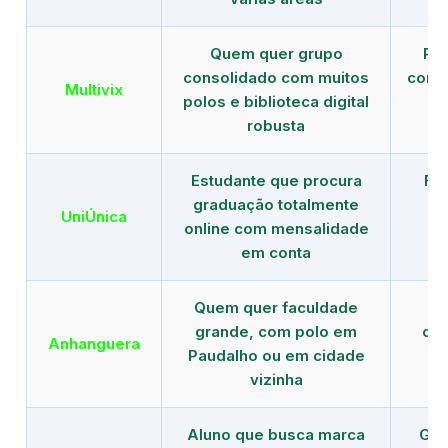
Quem quer grupo
Red
consolidado com muitos
com b
Multivix
polos e biblioteca digital
robusta
Estudante que procura
Fo
graduação totalmente
c
UniÚnica
online com mensalidade
at
em conta
Quem quer faculdade
R
grande, com polo em
con
Anhanguera
Paudalho ou em cidade
gr
vizinha
Aluno que busca marca
Gra