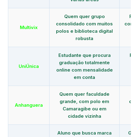
Quem quer grupo
Red
consolidado com muitos
com b
Multivix
polos e biblioteca digital
robusta
Estudante que procura
Fo
graduação totalmente
c
UniÚnica
online com mensalidade
at
em conta
Quem quer faculdade
R
grande, com polo em
con
Anhanguera
Camaragibe ou em
gr
cidade vizinha
Aluno que busca marca
Gra