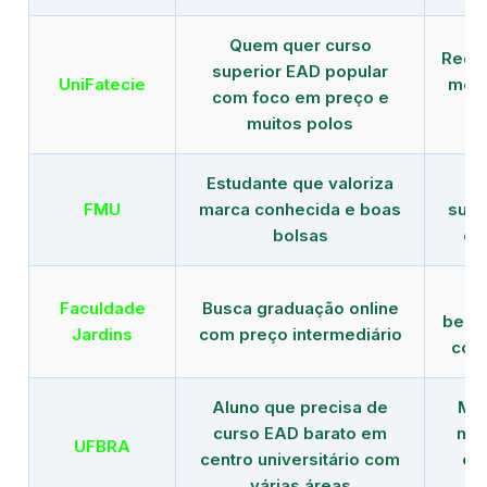
Quem quer curso
Rede
superior EAD popular
UniFatecie
mens
com foco em preço e
e 
muitos polos
Estudante que valoriza
Tr
FMU
marca conhecida e boas
supe
bolsas
de
B
Faculdade
Busca graduação online
benef
Jardins
com preço intermediário
com
Aluno que precisa de
Men
curso EAD barato em
mai
UFBRA
centro universitário com
en
várias áreas