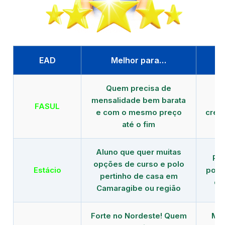
EAD
Melhor para…
P
Quem precisa de
G
mensalidade bem barata
FASUL
e com o mesmo preço
cred
até o fim
Aluno que quer muitas
Re
opções de curso e polo
Estácio
polo
pertinho de casa em
de
Camaragibe ou região
Forte no Nordeste! Quem
Mod