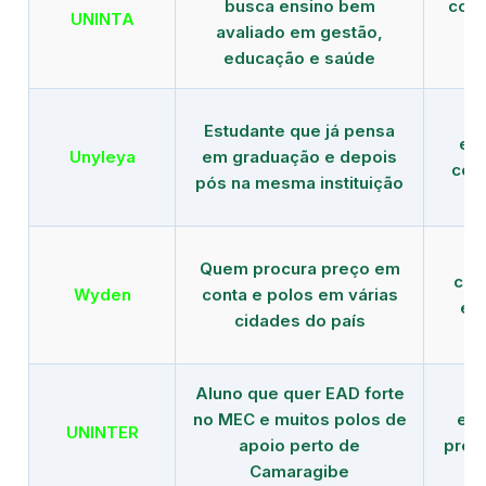
busca ensino bem
com 
UNINTA
avaliado em gestão,
ME
educação e saúde
Estudante que já pensa
es
Unyleya
em graduação e depois
com 
pós na mesma instituição
Quem procura preço em
com
Wyden
conta e polos em várias
ex
cidades do país
Aluno que quer EAD forte
no MEC e muitos polos de
edu
UNINTER
apoio perto de
pres
Camaragibe