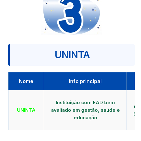
UNINTA
Nome
Info principal
P
Instituição com EAD bem
qu
UNINTA
avaliado em gestão, saúde e
EA
educação