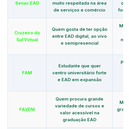
Senac EAD
muito respeitada na área
com
de serviços e comércio
foco
Mais
Quem gosta de ter opção
Cruzeiro do
entre EAD digital, ao vivo
Sul Virtual
mod
e semipresencial
Pla
Estudante que quer
en
FAM
centro universitário forte
e EAD em expansão
Quem procura grande
Mais
variedade de cursos e
FAVENI
grad
valor acessível na
graduação EAD