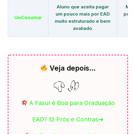
Aluno que aceita pagar
Mai
um pouco mais por EAD
polo
UniCesumar
muito estruturado e bem
em
avaliado
Veja depois…
A Fasul é Boa para Graduação
EAD? 12 Prós e Contras➜