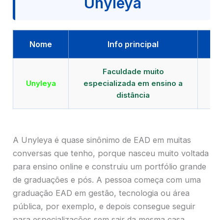
Unyleya
Nome
Info principal
Faculdade muito
Qu
Unyleya
especializada em ensino a
E
distância
A Unyleya é quase sinônimo de EAD em muitas
conversas que tenho, porque nasceu muito voltada
para ensino online e construiu um portfólio grande
de graduações e pós. A pessoa começa com uma
graduação EAD em gestão, tecnologia ou área
pública, por exemplo, e depois consegue seguir
para especializações sem sair da mesma casa.