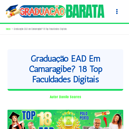
Ir
para
o
conteúdo
Início
Graduação EAD em Camaragibe? 18 Top Faculdades Digitais
Graduação EAD Em
Camaragibe? 18 Top
Faculdades Digitais
Autor
Danilo Soares