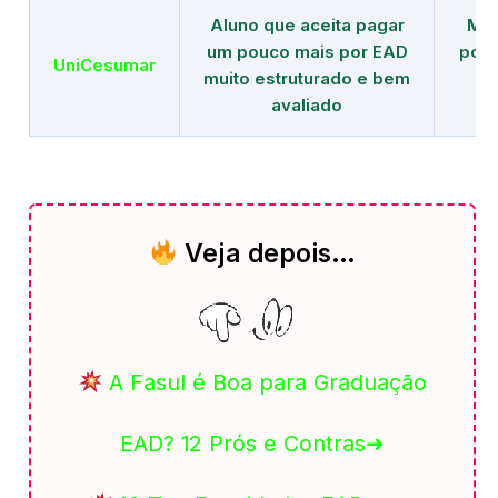
Aluno que aceita pagar
Mai
um pouco mais por EAD
polo
UniCesumar
muito estruturado e bem
em
avaliado
Veja depois…
A Fasul é Boa para Graduação
EAD? 12 Prós e Contras➜