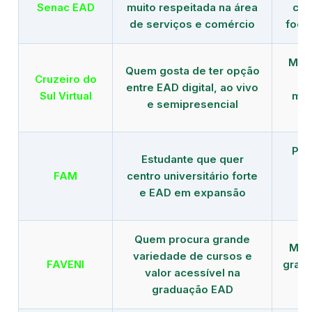
Senac EAD
muito respeitada na área
com
de serviços e comércio
foco
Mais
Quem gosta de ter opção
Cruzeiro do
entre EAD digital, ao vivo
Sul Virtual
mod
e semipresencial
Pla
Estudante que quer
en
FAM
centro universitário forte
e EAD em expansão
Quem procura grande
Mais
variedade de cursos e
FAVENI
grad
valor acessível na
graduação EAD