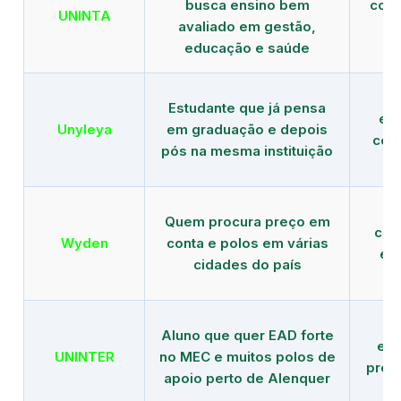
busca ensino bem
com 
UNINTA
avaliado em gestão,
ME
educação e saúde
Estudante que já pensa
es
Unyleya
em graduação e depois
com 
pós na mesma instituição
Quem procura preço em
com
Wyden
conta e polos em várias
ex
cidades do país
Aluno que quer EAD forte
edu
UNINTER
no MEC e muitos polos de
pres
apoio perto de Alenquer