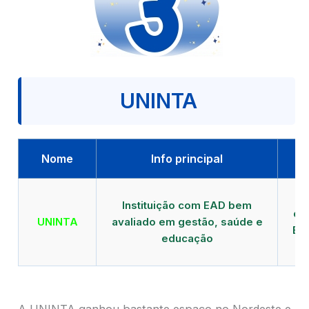
UNINTA
Nome
Info principal
P
Instituição com EAD bem
qu
UNINTA
avaliado em gestão, saúde e
EA
educação
A UNINTA ganhou bastante espaço no Nordeste e