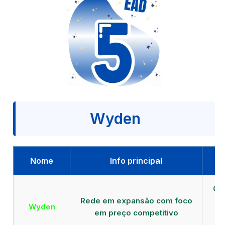
Wyden
Nome
Info principal
Qu
Rede em expansão com foco
EA
Wyden
em preço competitivo
c