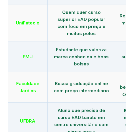
Quem quer curso
Rede
superior EAD popular
UniFatecie
mens
com foco em preço e
e 
muitos polos
Estudante que valoriza
Tr
FMU
marca conhecida e boas
supe
bolsas
de
B
Faculdade
Busca graduação online
benef
Jardins
com preço intermediário
com
Aluno que precisa de
Men
curso EAD barato em
mai
UFBRA
centro universitário com
en
várias áreas