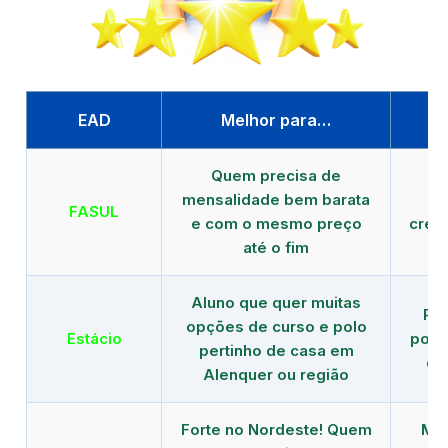
EAD
Melhor para…
P
Quem precisa de
G
mensalidade bem barata
FASUL
e com o mesmo preço
cred
até o fim
Aluno que quer muitas
Re
opções de curso e polo
Estácio
polo
pertinho de casa em
de
Alenquer ou região
Forte no Nordeste! Quem
Mod