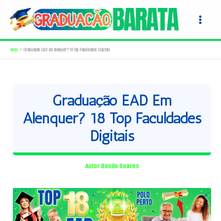
Ir
para
o
conteúdo
Início
Graduação EAD em Alenquer? 18 Top Faculdades Digitais
Graduação EAD Em
Alenquer? 18 Top Faculdades
Digitais
Autor
Danilo Soares