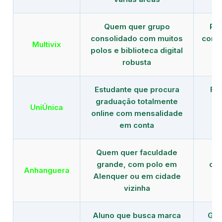
Quem quer grupo
Red
consolidado com muitos
com b
Multivix
polos e biblioteca digital
robusta
Estudante que procura
Fo
graduação totalmente
c
UniÚnica
online com mensalidade
at
em conta
Quem quer faculdade
R
grande, com polo em
con
Anhanguera
Alenquer ou em cidade
gr
vizinha
Aluno que busca marca
Gra