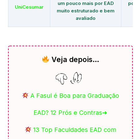
um pouco mais por EAD
polo
UniCesumar
muito estruturado e bem
em
avaliado
Veja depois…
A Fasul é Boa para Graduação
EAD? 12 Prós e Contras➜
13 Top Faculdades EAD com