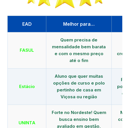
EAD
Melhor para…
P
Quem precisa de
G
mensalidade bem barata
FASUL
e com o mesmo preço
cred
até o fim
Aluno que quer muitas
Re
opções de curso e polo
Estácio
polo
pertinho de casa em
de
Viçosa ou região
Forte no Nordeste! Quem
Mod
busca ensino bem
com 
UNINTA
avaliado em gestão,
ME