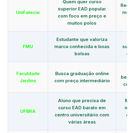
Quem quer curso
Rede
superior EAD popular
UniFatecie
mens
com foco em preço e
e 
muitos polos
Estudante que valoriza
Tr
FMU
marca conhecida e boas
supe
bolsas
de
B
Faculdade
Busca graduação online
benef
Jardins
com preço intermediário
com
Aluno que precisa de
Men
curso EAD barato em
mai
UFBRA
centro universitário com
en
várias áreas