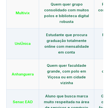
Quem quer grupo
Red
consolidado com muitos
com b
Multivix
polos e biblioteca digital
robusta
Estudante que procura
Fo
graduação totalmente
c
UniÚnica
online com mensalidade
at
em conta
Quem quer faculdade
R
grande, com polo em
con
Anhanguera
Viçosa ou em cidade
gr
vizinha
Aluno que busca marca
Gra
Senac EAD
muito respeitada na área
com
de serviços e comércio
foco