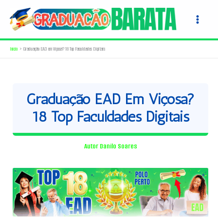
Ir
para
o
conteúdo
Início
Graduação EAD em Viçosa? 18 Top Faculdades Digitais
Graduação EAD Em Viçosa?
18 Top Faculdades Digitais
Autor
Danilo Soares