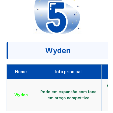
Wyden
Nome
Info principal
Qu
Rede em expansão com foco
EA
Wyden
em preço competitivo
c