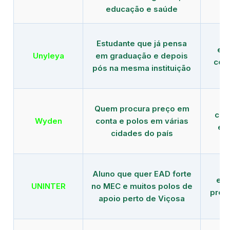
educação e saúde
Estudante que já pensa
es
Unyleya
em graduação e depois
com 
pós na mesma instituição
Quem procura preço em
com
Wyden
conta e polos em várias
ex
cidades do país
Aluno que quer EAD forte
edu
UNINTER
no MEC e muitos polos de
pres
apoio perto de Viçosa