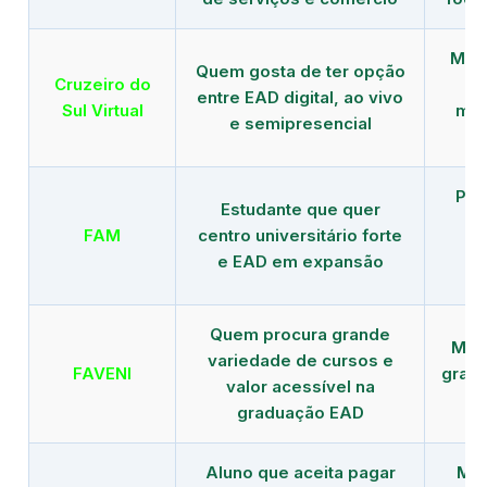
Mais
Quem gosta de ter opção
Cruzeiro do
entre EAD digital, ao vivo
Sul Virtual
mod
e semipresencial
Pla
Estudante que quer
en
FAM
centro universitário forte
e EAD em expansão
Quem procura grande
Mais
variedade de cursos e
FAVENI
grad
valor acessível na
graduação EAD
Aluno que aceita pagar
Mai