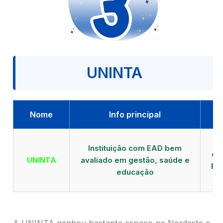
UNINTA
Nome
Info principal
P
Instituição com EAD bem
qu
UNINTA
avaliado em gestão, saúde e
EA
educação
A UNINTA ganhou bastante espaço no Nordeste e