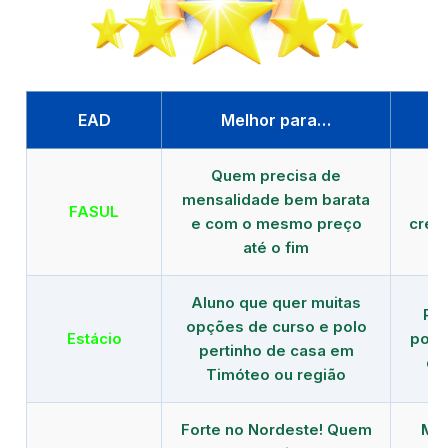
EAD
Melhor para…
P
Quem precisa de
G
mensalidade bem barata
FASUL
e com o mesmo preço
cred
até o fim
Aluno que quer muitas
Re
opções de curso e polo
Estácio
polo
pertinho de casa em
de
Timóteo ou região
Forte no Nordeste! Quem
Mod