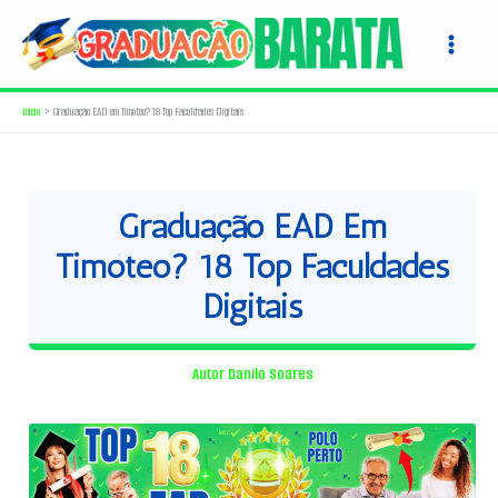
Ir
para
o
conteúdo
Início
Graduação EAD em Timóteo? 18 Top Faculdades Digitais
Graduação EAD Em
Timóteo? 18 Top Faculdades
Digitais
Autor
Danilo Soares