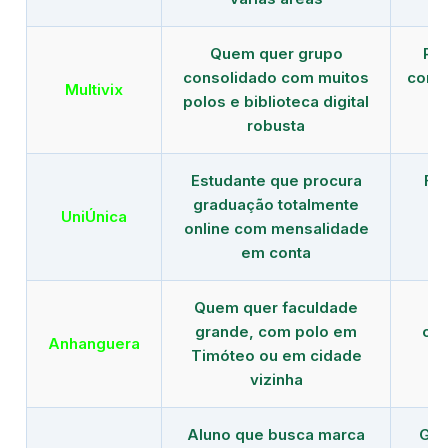
Quem quer grupo
Red
consolidado com muitos
com b
Multivix
polos e biblioteca digital
robusta
Estudante que procura
Fo
graduação totalmente
c
UniÚnica
online com mensalidade
at
em conta
Quem quer faculdade
R
grande, com polo em
con
Anhanguera
Timóteo ou em cidade
gr
vizinha
Aluno que busca marca
Gra