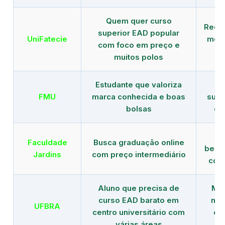
Quem quer curso
Rede
superior EAD popular
UniFatecie
mens
com foco em preço e
e 
muitos polos
Estudante que valoriza
Tr
FMU
marca conhecida e boas
supe
bolsas
de
B
Faculdade
Busca graduação online
benef
Jardins
com preço intermediário
com
Aluno que precisa de
Men
curso EAD barato em
mai
UFBRA
centro universitário com
en
várias áreas