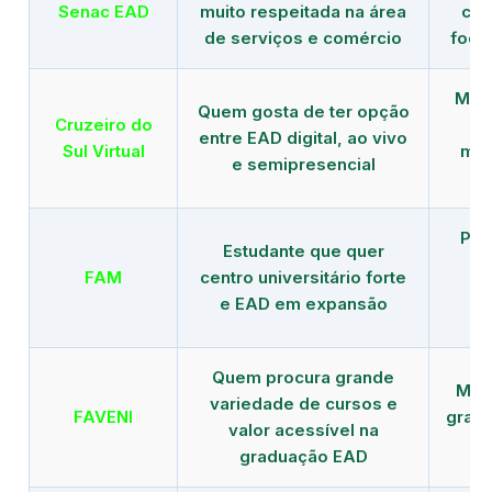
Senac EAD
muito respeitada na área
com
de serviços e comércio
foco
Mais
Quem gosta de ter opção
Cruzeiro do
entre EAD digital, ao vivo
Sul Virtual
mod
e semipresencial
Pla
Estudante que quer
en
FAM
centro universitário forte
e EAD em expansão
Quem procura grande
Mais
variedade de cursos e
FAVENI
grad
valor acessível na
graduação EAD