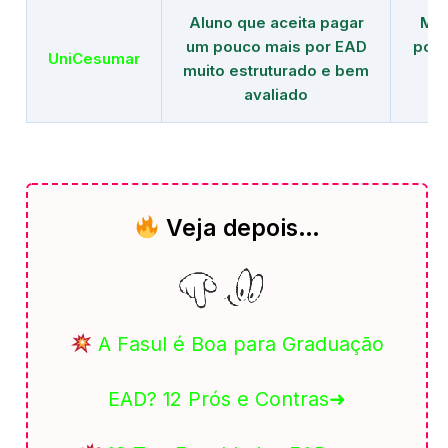
Aluno que aceita pagar
Mai
um pouco mais por EAD
polo
UniCesumar
muito estruturado e bem
em
avaliado
Veja depois…
A Fasul é Boa para Graduação
EAD? 12 Prós e Contras➜