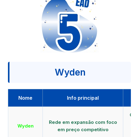
Wyden
Nome
Info principal
Qu
Rede em expansão com foco
EA
Wyden
em preço competitivo
c