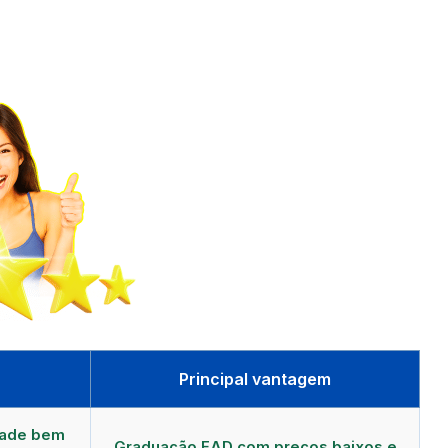
Principal vantagem
dade bem
Graduação EAD com preços baixos e