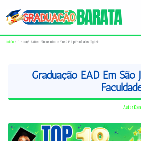
Ir
para
o
conteúdo
Início
Graduação EAD em São Joaquim de Bicas? 18 Top Faculdades Digitais
Graduação EAD Em São J
Faculdade
Autor
Dan