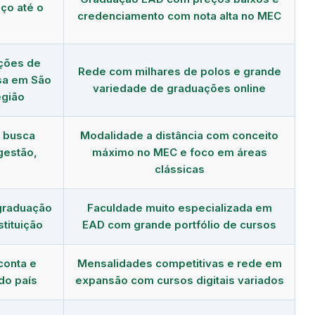
ço até o
credenciamento com nota alta no MEC
ções de
Rede com milhares de polos e grande
asa em São
variedade de graduações online
egião
m busca
Modalidade a distância com conceito
gestão,
máximo no MEC e foco em áreas
clássicas
graduação
Faculdade muito especializada em
tituição
EAD com grande portfólio de cursos
conta e
Mensalidades competitivas e rede em
do país
expansão com cursos digitais variados