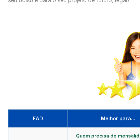
seu bolso e para o seu projeto de futuro, legal?
EAD
Melhor para…
Quem precisa de mensali