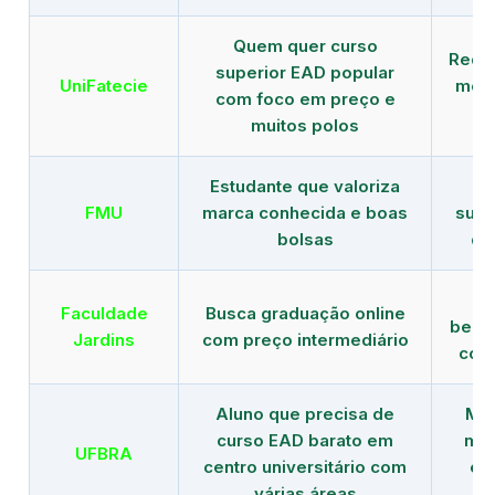
Quem quer curso
Rede
superior EAD popular
UniFatecie
mens
com foco em preço e
e 
muitos polos
Estudante que valoriza
Tr
FMU
marca conhecida e boas
supe
bolsas
de
B
Faculdade
Busca graduação online
benef
Jardins
com preço intermediário
com
Aluno que precisa de
Men
curso EAD barato em
mai
UFBRA
centro universitário com
en
várias áreas