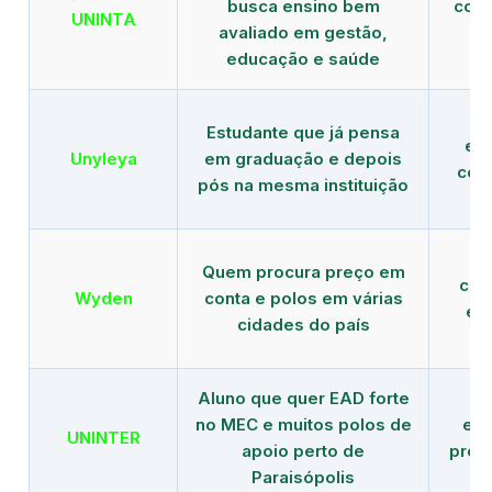
busca ensino bem
com 
UNINTA
avaliado em gestão,
ME
educação e saúde
Estudante que já pensa
es
Unyleya
em graduação e depois
com 
pós na mesma instituição
Quem procura preço em
com
Wyden
conta e polos em várias
ex
cidades do país
Aluno que quer EAD forte
no MEC e muitos polos de
edu
UNINTER
apoio perto de
pres
Paraisópolis