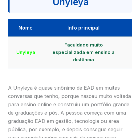
Unyleya
Nome
Info principal
Faculdade muito
Qu
Unyleya
especializada em ensino a
E
distância
A Unyleya é quase sinônimo de EAD em muitas
conversas que tenho, porque nasceu muito voltada
para ensino online e construiu um portfólio grande
de graduações e pós. A pessoa começa com uma
graduação EAD em gestão, tecnologia ou área
pública, por exemplo, e depois consegue seguir
para especializações sem sair da mesma casa.