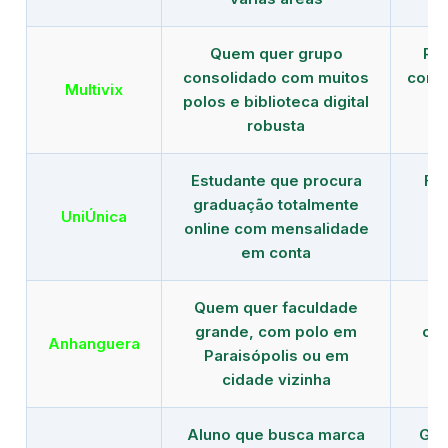
Quem quer grupo
Red
consolidado com muitos
com b
Multivix
polos e biblioteca digital
robusta
Estudante que procura
Fo
graduação totalmente
c
UniÚnica
online com mensalidade
at
em conta
Quem quer faculdade
R
grande, com polo em
con
Anhanguera
Paraisópolis ou em
gr
cidade vizinha
Aluno que busca marca
Gra