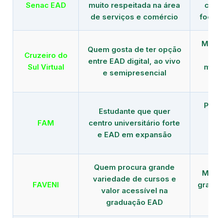
Senac EAD
muito respeitada na área
com
de serviços e comércio
foco
Mais
Quem gosta de ter opção
Cruzeiro do
entre EAD digital, ao vivo
Sul Virtual
mod
e semipresencial
Pla
Estudante que quer
en
FAM
centro universitário forte
e EAD em expansão
Quem procura grande
Mais
variedade de cursos e
FAVENI
grad
valor acessível na
graduação EAD