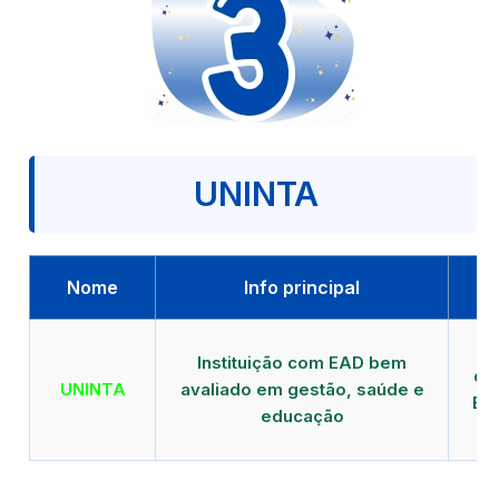
UNINTA
Nome
Info principal
P
Instituição com EAD bem
qu
UNINTA
avaliado em gestão, saúde e
EA
educação