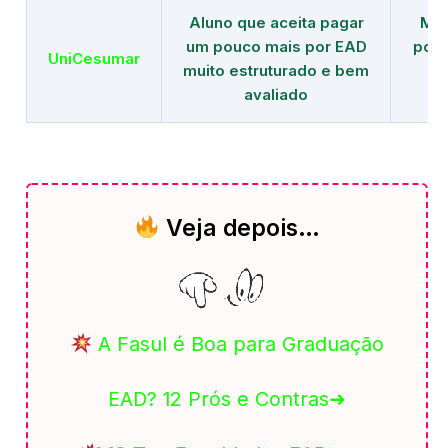
Aluno que aceita pagar
Mai
um pouco mais por EAD
polo
UniCesumar
muito estruturado e bem
em
avaliado
Veja depois…
A Fasul é Boa para Graduação
EAD? 12 Prós e Contras➜