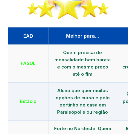
EAD
Melhor para…
P
Quem precisa de
G
mensalidade bem barata
FASUL
e com o mesmo preço
cred
até o fim
Aluno que quer muitas
Re
opções de curso e polo
Estácio
polo
pertinho de casa em
de
Paraisópolis ou região
Forte no Nordeste! Quem
Mod