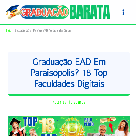
Ir
para
o
conteúdo
Início
Graduação EAD em Paraisópolis? 18 Top Faculdades Digitais
Graduação EAD Em
Paraisópolis? 18 Top
Faculdades Digitais
Autor
Danilo Soares