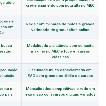
ço até o
credenciamento com nota alta no MEC
ções de
Rede com milhares de polos e grande
 casa em
variedade de graduações online
ão
m busca
Modalidade a distância com conceito
gestão,
máximo no MEC e foco em áreas
clássicas
graduação
Faculdade muito especializada em
tituição
EAD com grande portfólio de cursos
conta e
Mensalidades competitivas e rede em
do país
expansão com cursos digitais variados