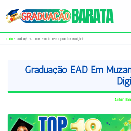
Ir
para
o
conteúdo
Início
Graduação EAD em Muzambinho? 18 Top Faculdades Digitais
Graduação EAD Em Muzamb
Digi
Autor
Dan