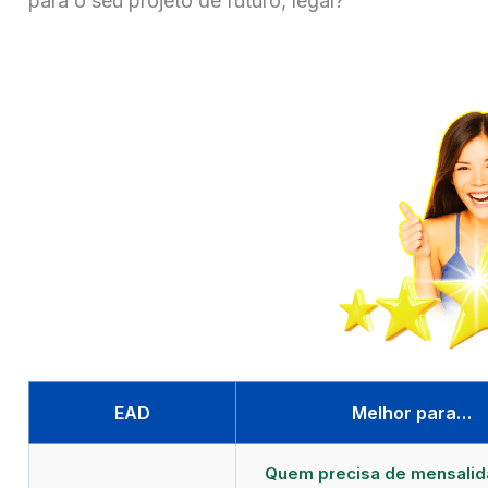
para o seu projeto de futuro, legal?
EAD
Melhor para…
Quem precisa de mensali