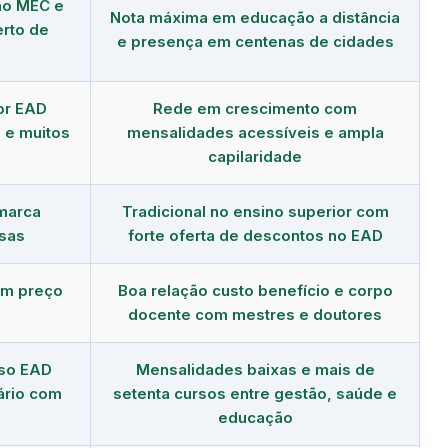
no MEC e
Nota máxima em educação a distância
erto de
e presença em centenas de cidades
or EAD
Rede em crescimento com
 e muitos
mensalidades acessíveis e ampla
capilaridade
 marca
Tradicional no ensino superior com
sas
forte oferta de descontos no EAD
om preço
Boa relação custo benefício e corpo
docente com mestres e doutores
rso EAD
Mensalidades baixas e mais de
ário com
setenta cursos entre gestão, saúde e
educação