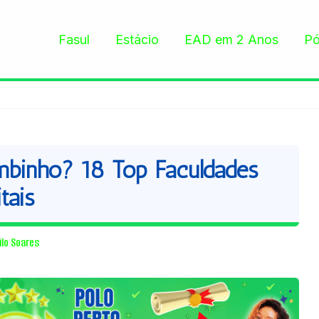
Fasul
Estácio
EAD em 2 Anos
Pó
inho? 18 Top Faculdades
tais
ilo Soares