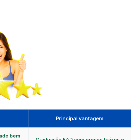
Principal vantagem
dade bem
Graduação EAD com preços baixos e