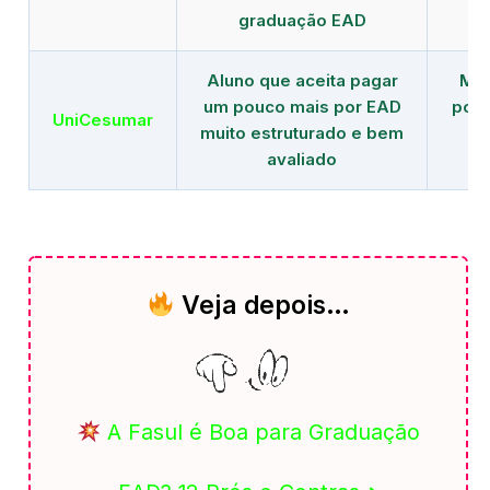
graduação EAD
Aluno que aceita pagar
Mai
um pouco mais por EAD
polo
UniCesumar
muito estruturado e bem
em
avaliado
Veja depois…
A Fasul é Boa para Graduação