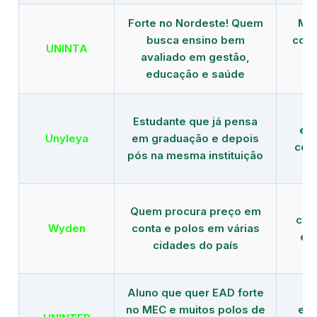
Forte no Nordeste! Quem
Mod
busca ensino bem
com 
UNINTA
avaliado em gestão,
ME
educação e saúde
Estudante que já pensa
es
Unyleya
em graduação e depois
com 
pós na mesma instituição
Quem procura preço em
com
Wyden
conta e polos em várias
ex
cidades do país
Aluno que quer EAD forte
no MEC e muitos polos de
edu