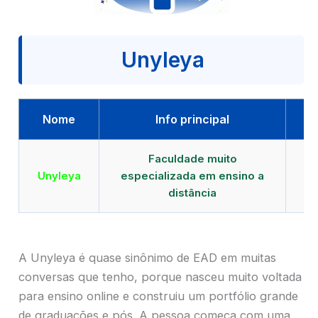
Unyleya
Nome
Info principal
Faculdade muito
Qu
Unyleya
especializada em ensino a
E
distância
A Unyleya é quase sinônimo de EAD em muitas
conversas que tenho, porque nasceu muito voltada
para ensino online e construiu um portfólio grande
de graduações e pós. A pessoa começa com uma