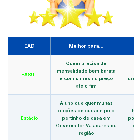
EAD
Melhor para…
P
Quem precisa de
G
mensalidade bem barata
FASUL
e com o mesmo preço
cred
até o fim
Aluno que quer muitas
opções de curso e polo
Re
Estácio
pertinho de casa em
polo
Governador Valadares ou
de
região