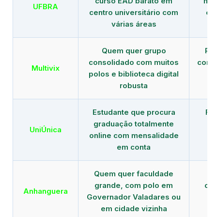
curso EAD barato em
mai
UFBRA
centro universitário com
en
várias áreas
Quem quer grupo
Red
consolidado com muitos
com b
Multivix
polos e biblioteca digital
robusta
Estudante que procura
Fo
graduação totalmente
c
UniÚnica
online com mensalidade
at
em conta
Quem quer faculdade
R
grande, com polo em
con
Anhanguera
Governador Valadares ou
gr
em cidade vizinha