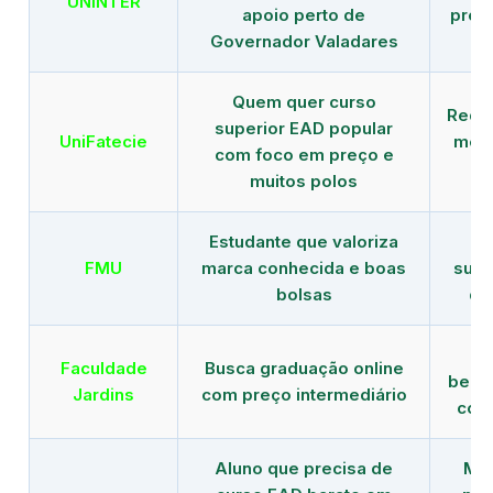
UNINTER
apoio perto de
pres
Governador Valadares
Quem quer curso
Rede
superior EAD popular
UniFatecie
mens
com foco em preço e
e 
muitos polos
Estudante que valoriza
Tr
FMU
marca conhecida e boas
supe
bolsas
de
B
Faculdade
Busca graduação online
benef
Jardins
com preço intermediário
com
Aluno que precisa de
Men