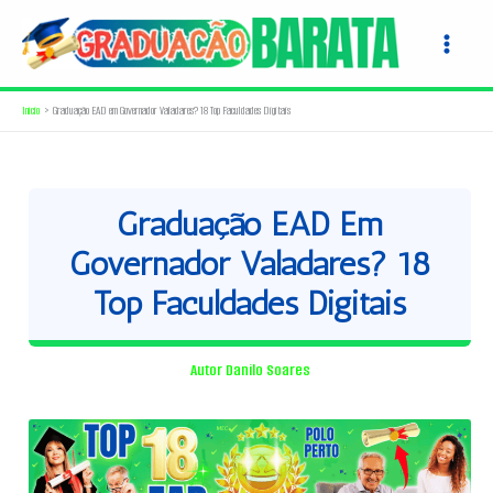
Ir
para
o
conteúdo
Início
Graduação EAD em Governador Valadares? 18 Top Faculdades Digitais
Graduação EAD Em
Governador Valadares? 18
Top Faculdades Digitais
Autor
Danilo Soares