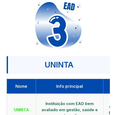
UNINTA
Nome
Info principal
P
Instituição com EAD bem
qu
UNINTA
avaliado em gestão, saúde e
EA