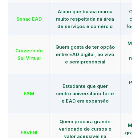
Aluno que busca marca
Gra
Senac EAD
muito respeitada na área
com
de serviços e comércio
foco
Mais
Quem gosta de ter opção
Cruzeiro do
entre EAD digital, ao vivo
Sul Virtual
mod
e semipresencial
Pla
Estudante que quer
en
FAM
centro universitário forte
e EAD em expansão
Quem procura grande
Mais
variedade de cursos e
FAVENI
grad
valor acessível na