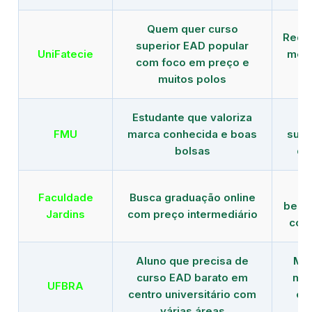
Quem quer curso
Rede
superior EAD popular
UniFatecie
mens
com foco em preço e
e 
muitos polos
Estudante que valoriza
Tr
FMU
marca conhecida e boas
supe
bolsas
de
B
Faculdade
Busca graduação online
benef
Jardins
com preço intermediário
com
Aluno que precisa de
Men
curso EAD barato em
mai
UFBRA
centro universitário com
en
várias áreas