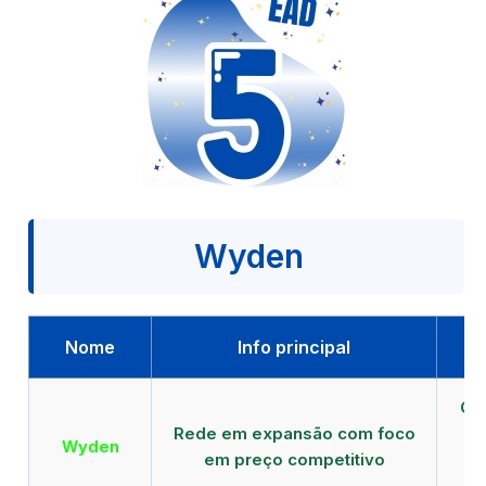
Wyden
Nome
Info principal
Qu
Rede em expansão com foco
EA
Wyden
em preço competitivo
c