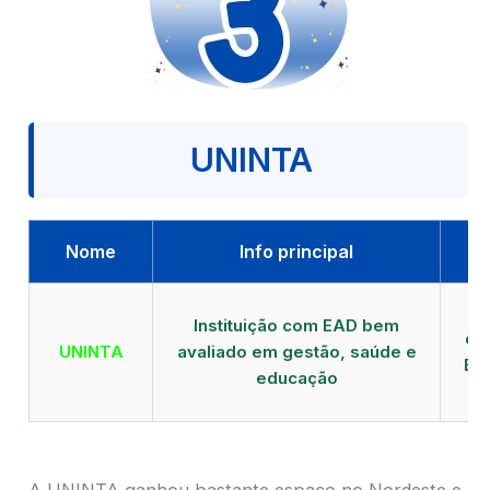
UNINTA
Nome
Info principal
P
Instituição com EAD bem
qu
UNINTA
avaliado em gestão, saúde e
EA
educação
A UNINTA ganhou bastante espaço no Nordeste e