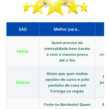
EAD
Melhor para…
P
Quem precisa de
G
mensalidade bem barata
FASUL
e com o mesmo preço
cred
até o fim
Aluno que quer muitas
Re
opções de curso e polo
Estácio
polo
pertinho de casa em
de
Formiga ou região
Forte no Nordeste! Quem
Mod