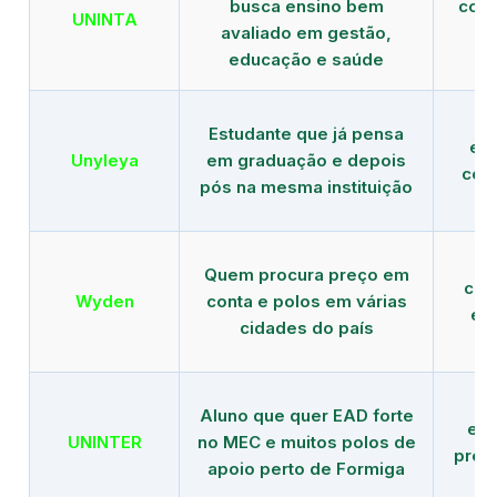
busca ensino bem
com 
UNINTA
avaliado em gestão,
ME
educação e saúde
Estudante que já pensa
es
Unyleya
em graduação e depois
com 
pós na mesma instituição
Quem procura preço em
com
Wyden
conta e polos em várias
ex
cidades do país
Aluno que quer EAD forte
edu
UNINTER
no MEC e muitos polos de
pres
apoio perto de Formiga