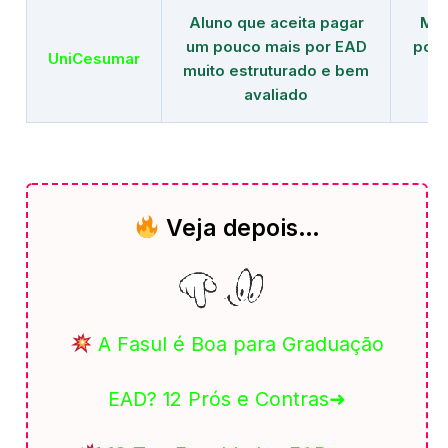
Aluno que aceita pagar
Mai
um pouco mais por EAD
polo
UniCesumar
muito estruturado e bem
em
avaliado
Veja depois…
A Fasul é Boa para Graduação
EAD? 12 Prós e Contras➜