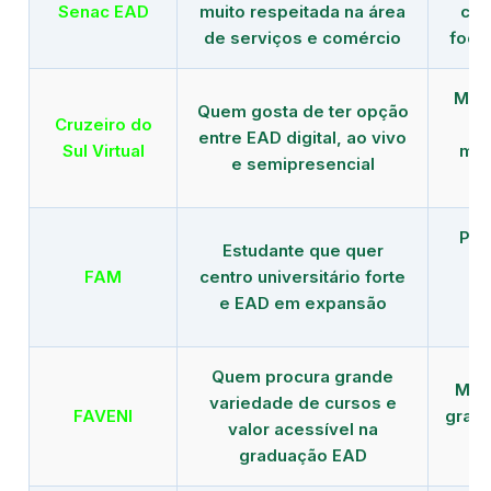
Senac EAD
muito respeitada na área
com
de serviços e comércio
foco
Mais
Quem gosta de ter opção
Cruzeiro do
entre EAD digital, ao vivo
Sul Virtual
mod
e semipresencial
Pla
Estudante que quer
en
FAM
centro universitário forte
e EAD em expansão
Quem procura grande
Mais
variedade de cursos e
FAVENI
grad
valor acessível na
graduação EAD