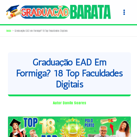
Ir
para
o
conteúdo
Início
Graduação EAD em Formiga? 18 Top Faculdades Digitais
Graduação EAD Em
Formiga? 18 Top Faculdades
Digitais
Autor
Danilo Soares