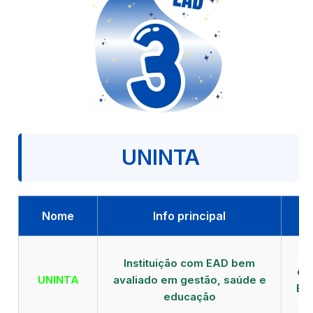
UNINTA
Nome
Info principal
P
Instituição com EAD bem
qu
UNINTA
avaliado em gestão, saúde e
EA
educação