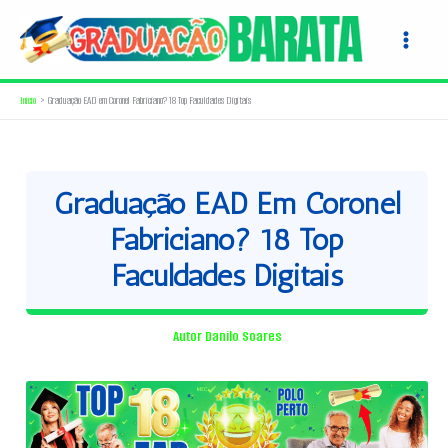
Ir
para
o
conteúdo
Início
Graduação EAD em Coronel Fabriciano? 18 Top Faculdades Digitais
Graduação EAD Em Coronel
Fabriciano? 18 Top
Faculdades Digitais
Autor
Danilo Soares