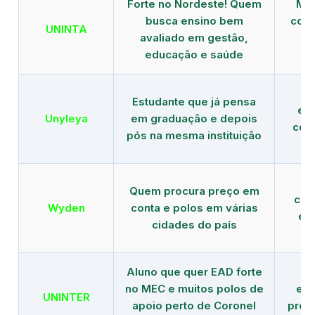
Forte no Nordeste! Quem
Mod
busca ensino bem
com 
UNINTA
avaliado em gestão,
ME
educação e saúde
Estudante que já pensa
es
Unyleya
em graduação e depois
com 
pós na mesma instituição
Quem procura preço em
com
Wyden
conta e polos em várias
ex
cidades do país
Aluno que quer EAD forte
no MEC e muitos polos de
edu
UNINTER
apoio perto de Coronel
pres