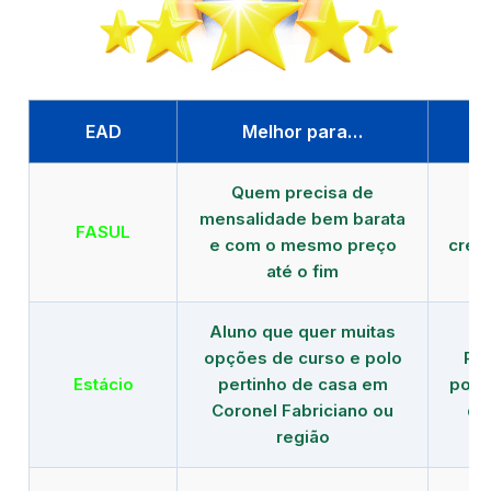
EAD
Melhor para…
P
Quem precisa de
G
mensalidade bem barata
FASUL
e com o mesmo preço
cred
até o fim
Aluno que quer muitas
opções de curso e polo
Re
Estácio
pertinho de casa em
polo
Coronel Fabriciano ou
de
região