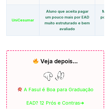
Aluno que aceita pagar
Mai
um pouco mais por EAD
polo
UniCesumar
muito estruturado e bem
em
avaliado
Veja depois…
A Fasul é Boa para Graduação
EAD? 12 Prós e Contras➜