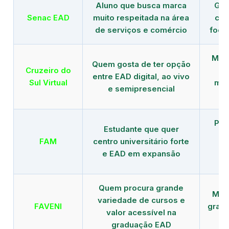
Aluno que busca marca
Gra
Senac EAD
muito respeitada na área
com
de serviços e comércio
foco
Mais
Quem gosta de ter opção
Cruzeiro do
entre EAD digital, ao vivo
Sul Virtual
mod
e semipresencial
Pla
Estudante que quer
en
FAM
centro universitário forte
e EAD em expansão
Quem procura grande
Mais
variedade de cursos e
FAVENI
grad
valor acessível na
graduação EAD