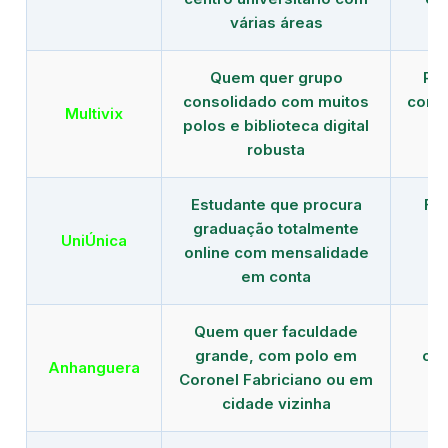
várias áreas
Quem quer grupo
Red
consolidado com muitos
com b
Multivix
polos e biblioteca digital
robusta
Estudante que procura
Fo
graduação totalmente
c
UniÚnica
online com mensalidade
at
em conta
Quem quer faculdade
R
grande, com polo em
con
Anhanguera
Coronel Fabriciano ou em
gr
cidade vizinha