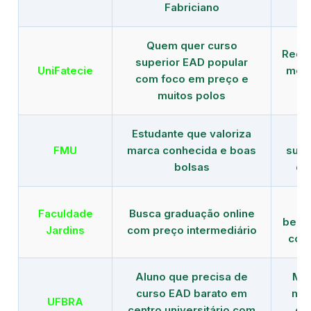
Fabriciano
Quem quer curso
Rede
superior EAD popular
UniFatecie
mens
com foco em preço e
e 
muitos polos
Estudante que valoriza
Tr
FMU
marca conhecida e boas
supe
bolsas
de
B
Faculdade
Busca graduação online
benef
Jardins
com preço intermediário
com
Aluno que precisa de
Men
curso EAD barato em
mai
UFBRA
centro universitário com
en