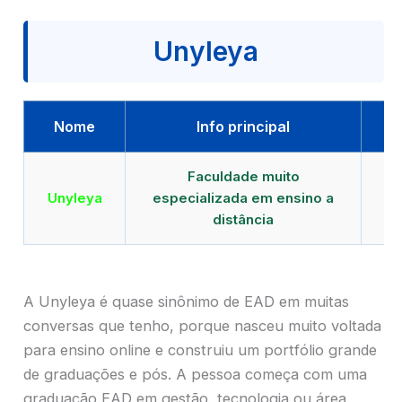
Unyleya
Nome
Info principal
Faculdade muito
Qu
Unyleya
especializada em ensino a
E
distância
A Unyleya é quase sinônimo de EAD em muitas
conversas que tenho, porque nasceu muito voltada
para ensino online e construiu um portfólio grande
de graduações e pós. A pessoa começa com uma
graduação EAD em gestão, tecnologia ou área