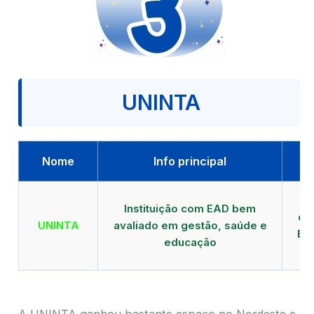
UNINTA
Nome
Info principal
P
Instituição com EAD bem
qu
UNINTA
avaliado em gestão, saúde e
EA
educação
A UNINTA ganhou bastante espaço no Nordeste e