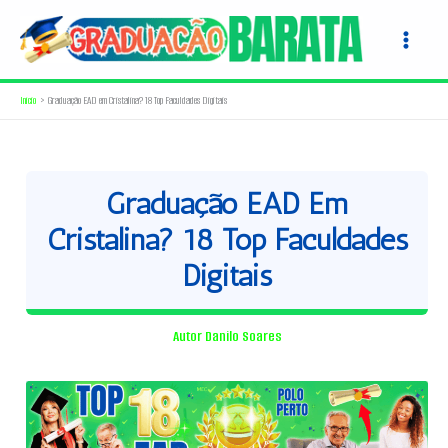
Ir
para
o
conteúdo
Início
Graduação EAD em Cristalina? 18 Top Faculdades Digitais
Graduação EAD Em
Cristalina? 18 Top Faculdades
Digitais
Autor
Danilo Soares