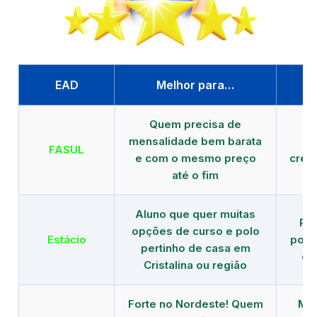
EAD
Melhor para…
P
Quem precisa de
G
mensalidade bem barata
FASUL
e com o mesmo preço
cred
até o fim
Aluno que quer muitas
Re
opções de curso e polo
Estácio
polo
pertinho de casa em
de
Cristalina ou região
Forte no Nordeste! Quem
Mod