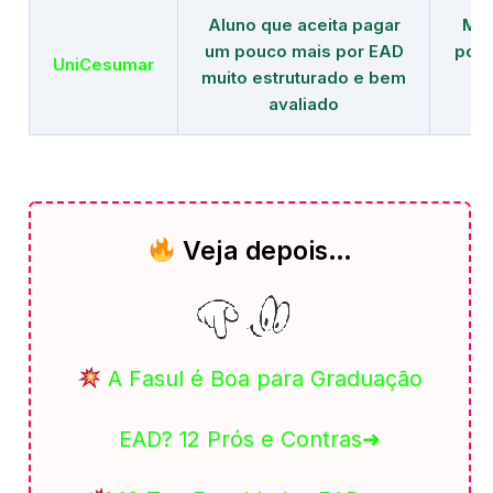
Aluno que aceita pagar
Mai
um pouco mais por EAD
polo
UniCesumar
muito estruturado e bem
em
avaliado
Veja depois…
A Fasul é Boa para Graduação
EAD? 12 Prós e Contras➜