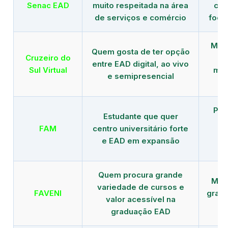
Senac EAD
muito respeitada na área
com
de serviços e comércio
foco
Mais
Quem gosta de ter opção
Cruzeiro do
entre EAD digital, ao vivo
Sul Virtual
mod
e semipresencial
Pla
Estudante que quer
en
FAM
centro universitário forte
e EAD em expansão
Quem procura grande
Mais
variedade de cursos e
FAVENI
grad
valor acessível na
graduação EAD