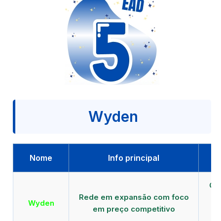
Wyden
Nome
Info principal
Qu
Rede em expansão com foco
EA
Wyden
em preço competitivo
c