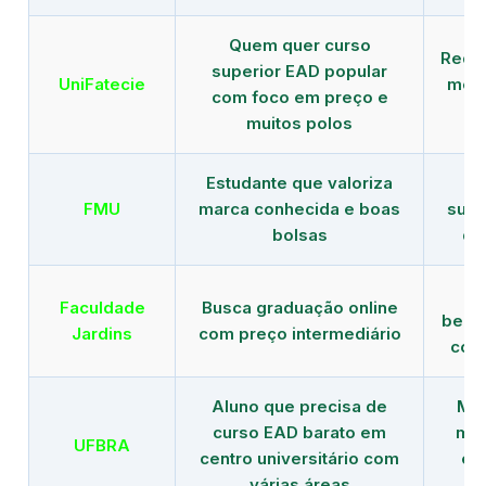
Quem quer curso
Rede
superior EAD popular
UniFatecie
mens
com foco em preço e
e 
muitos polos
Estudante que valoriza
Tr
FMU
marca conhecida e boas
supe
bolsas
de
B
Faculdade
Busca graduação online
benef
Jardins
com preço intermediário
com
Aluno que precisa de
Men
curso EAD barato em
mai
UFBRA
centro universitário com
en
várias áreas