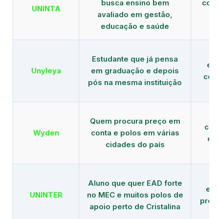
busca ensino bem
com 
UNINTA
avaliado em gestão,
ME
educação e saúde
Estudante que já pensa
es
Unyleya
em graduação e depois
com 
pós na mesma instituição
Quem procura preço em
com
Wyden
conta e polos em várias
ex
cidades do país
Aluno que quer EAD forte
edu
UNINTER
no MEC e muitos polos de
pres
apoio perto de Cristalina