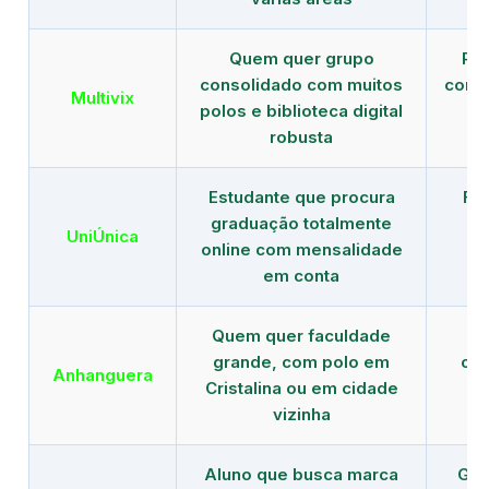
Quem quer grupo
Red
consolidado com muitos
com b
Multivix
polos e biblioteca digital
robusta
Estudante que procura
Fo
graduação totalmente
c
UniÚnica
online com mensalidade
at
em conta
Quem quer faculdade
R
grande, com polo em
con
Anhanguera
Cristalina ou em cidade
gr
vizinha
Aluno que busca marca
Gra