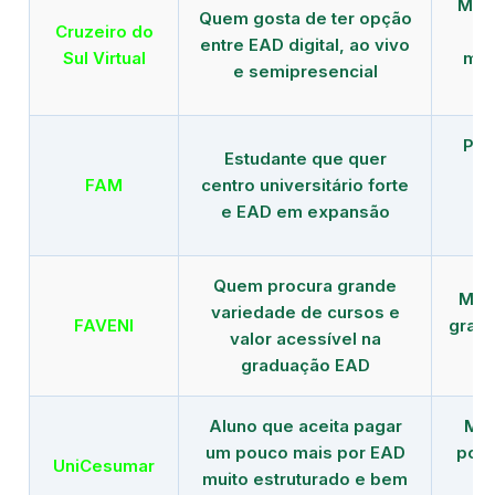
Mais
Quem gosta de ter opção
Cruzeiro do
entre EAD digital, ao vivo
Sul Virtual
mod
e semipresencial
Pla
Estudante que quer
en
FAM
centro universitário forte
e EAD em expansão
Quem procura grande
Mais
variedade de cursos e
FAVENI
grad
valor acessível na
graduação EAD
Aluno que aceita pagar
Mai
um pouco mais por EAD
polo
UniCesumar
muito estruturado e bem
em