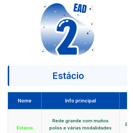
Estácio
Nome
Info principal
Qu
Rede grande com muitos
EAD
Estácio
polos e várias modalidades
d