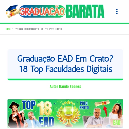
Ir
para
o
conteúdo
Início
Graduação EAD em Crato? 18 Top Faculdades Digitais
Graduação EAD Em Crato?
18 Top Faculdades Digitais
Autor
Danilo Soares