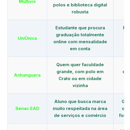
Multivix
polos e biblioteca digital
robusta
Estudante que procura
Fo
graduação totalmente
c
UniÚnica
online com mensalidade
at
em conta
Quem quer faculdade
R
grande, com polo em
con
Anhanguera
Crato ou em cidade
gr
vizinha
Aluno que busca marca
Gra
Senac EAD
muito respeitada na área
com
de serviços e comércio
foco