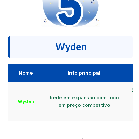
Wyden
Nome
Info principal
Qu
Rede em expansão com foco
EA
Wyden
em preço competitivo
c