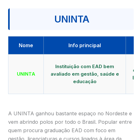
UNINTA
Nome
Info principal
P
Instituição com EAD bem
qu
UNINTA
avaliado em gestão, saúde e
EA
educação
A UNINTA ganhou bastante espaço no Nordeste e
vem abrindo polos por todo o Brasil. Popular entre
quem procura graduação EAD com foco em
gestão, licenciaturas e cursos ligados à área da