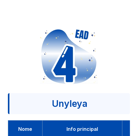
Unyleya
Nome
Info principal