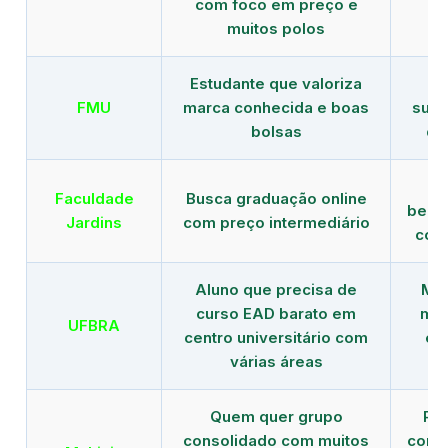
com foco em preço e
e 
muitos polos
Estudante que valoriza
Tr
FMU
marca conhecida e boas
supe
bolsas
de
B
Faculdade
Busca graduação online
benef
Jardins
com preço intermediário
com
Aluno que precisa de
Men
curso EAD barato em
mai
UFBRA
centro universitário com
en
várias áreas
Quem quer grupo
Red
consolidado com muitos
com b