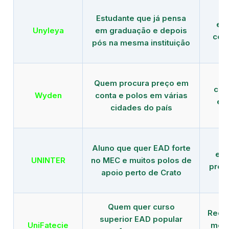
Estudante que já pensa
es
Unyleya
em graduação e depois
com 
pós na mesma instituição
Quem procura preço em
com
Wyden
conta e polos em várias
ex
cidades do país
Aluno que quer EAD forte
edu
UNINTER
no MEC e muitos polos de
pres
apoio perto de Crato
Quem quer curso
Rede
superior EAD popular
UniFatecie
mens