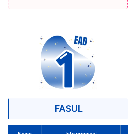
FASUL
Nome
Info principal