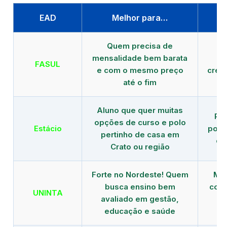
EAD
Melhor para…
P
Quem precisa de
G
mensalidade bem barata
FASUL
e com o mesmo preço
cred
até o fim
Aluno que quer muitas
Re
opções de curso e polo
Estácio
polo
pertinho de casa em
de
Crato ou região
Forte no Nordeste! Quem
Mod
busca ensino bem
com 
UNINTA
avaliado em gestão,
ME
educação e saúde