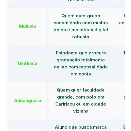
Quem quer grupo
Red
consolidado com muitos
com b
Multivix
polos e biblioteca digital
robusta
Estudante que procura
Fo
graduação totalmente
c
UniÚnica
online com mensalidade
at
em conta
Quem quer faculdade
R
grande, com polo em
con
Anhanguera
Caririaçu ou em cidade
gr
vizinha
Aluno que busca marca
Gra