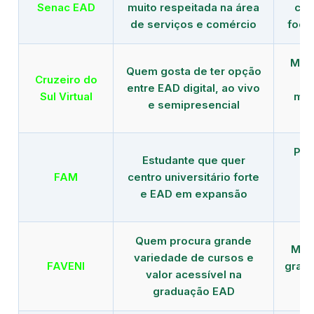
Senac EAD
muito respeitada na área
com
de serviços e comércio
foco
Mais
Quem gosta de ter opção
Cruzeiro do
entre EAD digital, ao vivo
Sul Virtual
mod
e semipresencial
Pla
Estudante que quer
en
FAM
centro universitário forte
e EAD em expansão
Quem procura grande
Mais
variedade de cursos e
FAVENI
grad
valor acessível na
graduação EAD