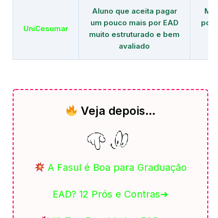
Aluno que aceita pagar
Mai
um pouco mais por EAD
polo
UniCesumar
muito estruturado e bem
em
avaliado
Veja depois…
A Fasul é Boa para Graduação
EAD? 12 Prós e Contras➜