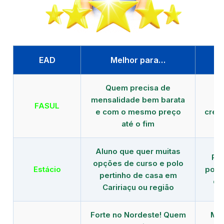
EAD
Melhor para…
P
Quem precisa de
G
mensalidade bem barata
FASUL
e com o mesmo preço
cred
até o fim
Aluno que quer muitas
Re
opções de curso e polo
Estácio
polo
pertinho de casa em
de
Caririaçu ou região
Forte no Nordeste! Quem
Mod