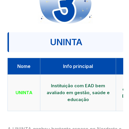
UNINTA
Nome
Info principal
P
Instituição com EAD bem
qu
UNINTA
avaliado em gestão, saúde e
EA
educação
A UNINTA ganhou bastante espaço no Nordeste e