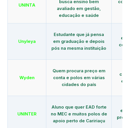
busca ensino bem
com 
UNINTA
avaliado em gestão,
ME
educação e saúde
Estudante que já pensa
es
Unyleya
em graduação e depois
com 
pós na mesma instituição
Quem procura preço em
com
Wyden
conta e polos em várias
ex
cidades do país
Aluno que quer EAD forte
edu
UNINTER
no MEC e muitos polos de
pres
apoio perto de Caririaçu