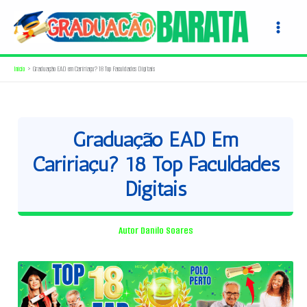
Ir
para
o
conteúdo
Início
Graduação EAD em Caririaçu? 18 Top Faculdades Digitais
Graduação EAD Em
Caririaçu? 18 Top Faculdades
Digitais
Autor
Danilo Soares