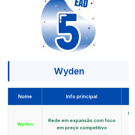
Wyden
Nome
Info principal
Qu
Rede em expansão com foco
EA
Wyden
em preço competitivo
c