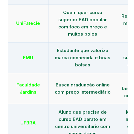
Quem quer curso
Rede
superior EAD popular
UniFatecie
mens
com foco em preço e
e 
muitos polos
Estudante que valoriza
Tr
FMU
marca conhecida e boas
supe
bolsas
de
B
Faculdade
Busca graduação online
benef
Jardins
com preço intermediário
com
Aluno que precisa de
Men
curso EAD barato em
mai
UFBRA
centro universitário com
en
várias áreas