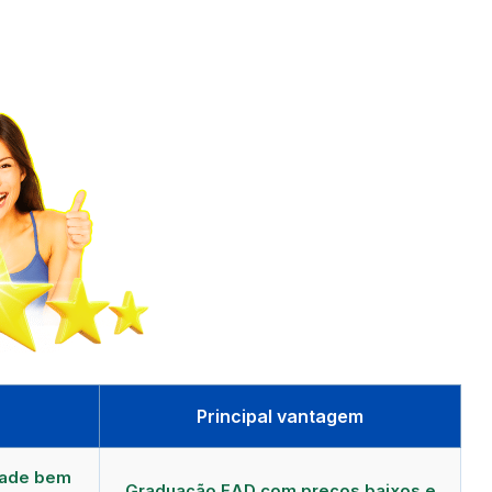
Principal vantagem
dade bem
Graduação EAD com preços baixos e