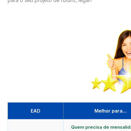
para o seu projeto de futuro, legal?
EAD
Melhor para…
Quem precisa de mensali