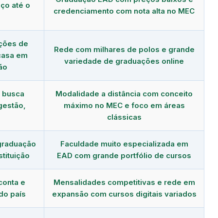
ço até o
credenciamento com nota alta no MEC
ções de
Rede com milhares de polos e grande
 casa em
variedade de graduações online
ão
m busca
Modalidade a distância com conceito
gestão,
máximo no MEC e foco em áreas
clássicas
graduação
Faculdade muito especializada em
tituição
EAD com grande portfólio de cursos
conta e
Mensalidades competitivas e rede em
do país
expansão com cursos digitais variados