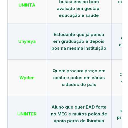
busca ensino bem
com 
UNINTA
avaliado em gestão,
ME
educação e saúde
Estudante que já pensa
es
Unyleya
em graduação e depois
com 
pós na mesma instituição
Quem procura preço em
com
Wyden
conta e polos em várias
ex
cidades do país
Aluno que quer EAD forte
edu
UNINTER
no MEC e muitos polos de
pres
apoio perto de Ibirataia