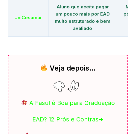
Aluno que aceita pagar
Mai
um pouco mais por EAD
polo
UniCesumar
muito estruturado e bem
em
avaliado
Veja depois…
A Fasul é Boa para Graduação
EAD? 12 Prós e Contras➜