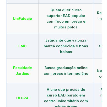
Quem quer curso
Rede
superior EAD popular
UniFatecie
mens
com foco em preço e
e 
muitos polos
Estudante que valoriza
Tr
FMU
marca conhecida e boas
supe
bolsas
de
B
Faculdade
Busca graduação online
benef
Jardins
com preço intermediário
com
Aluno que precisa de
Men
curso EAD barato em
mai
UFBRA
centro universitário com
en
várias áreas