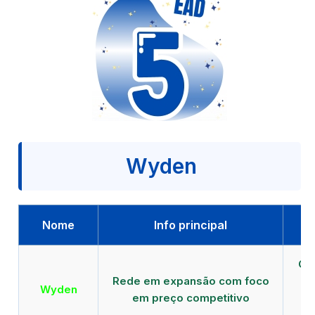
Wyden
Nome
Info principal
Qu
Rede em expansão com foco
EA
Wyden
em preço competitivo
c