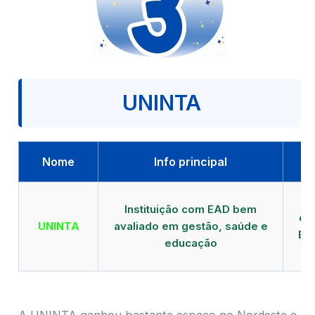
UNINTA
Nome
Info principal
P
Instituição com EAD bem
qu
UNINTA
avaliado em gestão, saúde e
EA
educação
A UNINTA ganhou bastante espaço no Nordeste e