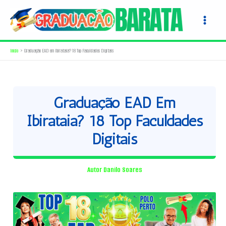
Ir
para
o
conteúdo
Início
Graduação EAD em Ibirataia? 18 Top Faculdades Digitais
Graduação EAD Em
Ibirataia? 18 Top Faculdades
Digitais
Autor
Danilo Soares