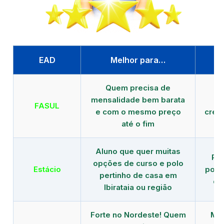
EAD
Melhor para…
P
Quem precisa de
G
mensalidade bem barata
FASUL
e com o mesmo preço
cred
até o fim
Aluno que quer muitas
Re
opções de curso e polo
Estácio
polo
pertinho de casa em
de
Ibirataia ou região
Forte no Nordeste! Quem
Mod