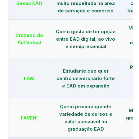
Senac EAD
muito respeitada na área
com
de serviços e comércio
foco
Mais
Quem gosta de ter opção
Cruzeiro do
entre EAD digital, ao vivo
Sul Virtual
mod
e semipresencial
Pla
Estudante que quer
en
FAM
centro universitário forte
e EAD em expansão
Quem procura grande
Mais
variedade de cursos e
FAVENI
grad
valor acessível na
graduação EAD