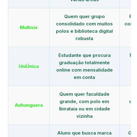
Quem quer grupo
Red
consolidado com muitos
com b
Multivix
polos e biblioteca digital
robusta
Estudante que procura
Fo
graduação totalmente
c
UniÚnica
online com mensalidade
at
em conta
Quem quer faculdade
R
grande, com polo em
con
Anhanguera
Ibirataia ou em cidade
gr
vizinha
Aluno que busca marca
Gra